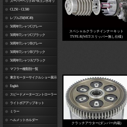
スーパーヘッド4V+Rコンボキッ
ト
CL250・CL500
レブル250(MC49)
50周年TシャツC/グレー
スペシャルクラッチインナーキット
50周年TシャツC/ブラック
TYPE-R(WET/スリッパー無し仕様)
50周年TシャツB/グレー
50周年TシャツB/ブラック
50周年TシャツA/ブラック
マフラー種類別一覧
東京モーターサイクルショー展示
車両
English
スピードメーターコントローラー
ライトボアアップキット
ミラー
ヘルメットホルダー
クラッチアウター(ダンパー内蔵)