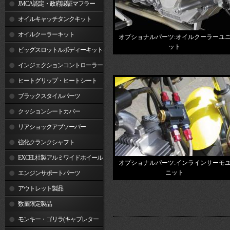
JMCA認定・政府認証マフラー
オイルキャッチタンクキット
オイルクーラーキット
オプショナルパーツ:オイルクーラーユ
ット
ビッグスロットルボディーキット
インジェクションコントローラー
ヒートグリップ・ヒートシート
ブラックスタイルパーツ
クッションシートカバー
リアショックアブソーバー
強化クランクシャフト
EXCEL社製アルミワイドホイール
オプショナルパーツ:インラインサーモ
ニット
リム
エンジンサポートパーツ
アウトレット製品
数量限定製品
モンキー・ゴリラ(キャブレター