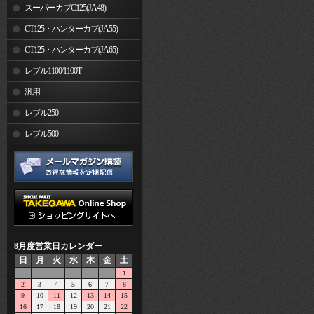
スーパーカブC125(JA48)
CT125・ハンターカブ(JA55)
CT125・ハンターカブ(JA65)
レブル1100/1100T
汎用
レブル250
レブル500
8月度営業日カレンダー
日
月
火
水
木
金
土
1
2
3
4
5
6
7
8
9
10
11
12
13
14
15
16
17
18
19
20
21
22