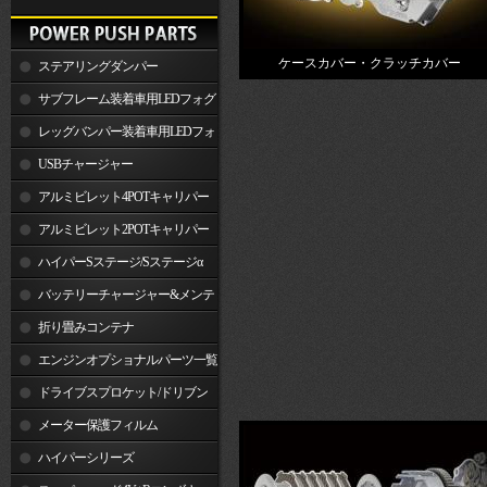
ケースカバー・クラッチカバー
ステアリングダンパー
サブフレーム装着車用LEDフォグ
ランプ
レッグバンパー装着車用LEDフォ
グランプ
USBチャージャー
アルミビレット4POTキャリパー
関連製品
アルミビレット2POTキャリパー
関連製品
ハイパーSステージ/Sステージα
バッテリーチャージャー&メンテ
ナー
折り畳みコンテナ
エンジンオプショナルパーツ一覧
ドライブスプロケット/ドリブン
スプロケット
メーター保護フィルム
ハイパーシリーズ