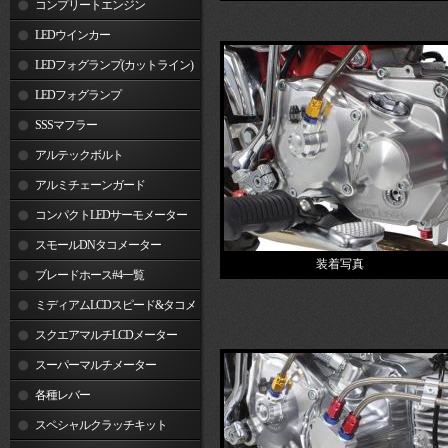
コンプリートエンジン
LEDウインカー
LEDフォグランプ(カットライン)
LEDフォグランプ
SSSマフラー
アルテックボルト
アルミチェーンガード
コンパクトLEDサーモメーター
スモールDNタコメーター
装着写真
ブレードホース#4一覧
ミディアムLCDスピード&タコメ
ーター
スクエアマルチLCDメーター
スーパーマルチメーター
各種レバー
スペシャルクラッチキット