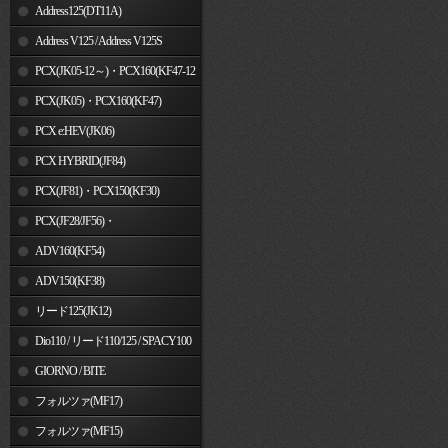
Address125(DT11A)
Address V125 / Address V125S
PCX(JK05-12～)・PCX160(KF47-12
～)
PCX(JK05)・PCX160(KF47)
PCX e:HEV(JK06)
PCX HYBRID(JF84)
PCX(JF81)・PCX150(KF30)
PCX(JF28/JF56)・
PCX150(KF12/KF18)
ADV160(KF54)
ADV150(KF38)
リード125(JK12)
Dio110 / リード110/125 / SPACY100
GIORNO / BITE
フォルツァ(MF17)
フォルツァ(MF15)