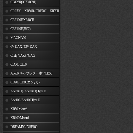
MSX125
CB125R(JC79/JC91)
CRF50F・XR50R / CRF70F・XR70R
CRF100F/XR100R
CRF110F(JE02)
MAGNA50
6V DAX / 12V DAX
Chaly / JAZZ / GAG
CD50 / CL50
Ape50(キャブレター車) / CB50
CD90 / CD90エンジン
Ape50(FI) / Ape50(FI) Type D
Ape100 / Ape100 Type D
XR50 Motard
XR100 Motard
DREAM50 / NSF100