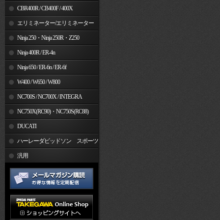
CBR400R / CB400F / 400X
エリミネーター/エリミネーター
SE
Ninja 250・Ninja 250R・Z250
Ninja 400R / ER-4n
Ninja 650 / ER-6n / ER-6f
W400 / W650 / W800
NC700S / NC700X / INTEGRA
NC750X(RC90)・NC750S(RC88)
DUCATI
ハーレーダビッドソン スポーツ
スター
汎用