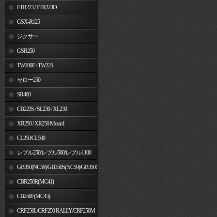
FTR223 / FTR223D
GSX-R125
ジクサー
GSR250
TW200E / TW225
セロー250
SR400
CB223S / SL230 / XL230
XR250 / XR250 Motard
CL250/CL500
レブル250/レブル500/レブル1100
GB350(NC59)/GB350S(NC59)/GB350C(NC64)
CBR250R(MC41)
CB250F(MC43)
CRF250L/CRF250 RALLY/CRF250M