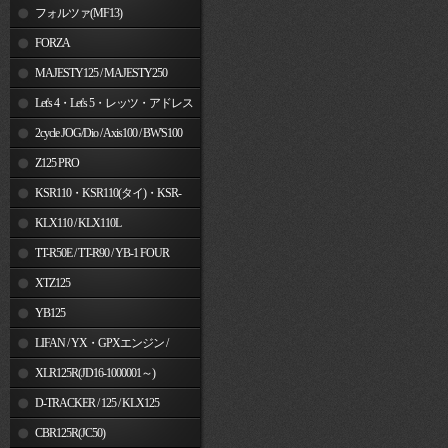
フォルツァ(MF13)
FORZA
MAJESTY125 / MAJESTY250
Let's 4・Let's 5・レッツ・アドレス
V50
2cycle JOG/Dio / Axis100 / BW'S100
Z125 PRO
KSR110・KSR110(タイ)・KSR-
I/II・KSR PRO
KLX110 / KLX110L
TT-R50E / TT-R90 / YB-1 FOUR
XTZ125
YB125
LIFAN / YX・GPXエンジン /
Jincheng
XLR125R(JD16-1000001～)
D-TRACKER / 125 / KLX125
CBR125R(JC50)