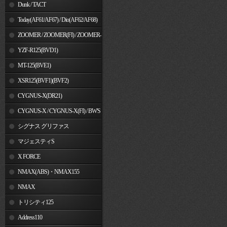
Dunk / TACT
Today(AF61/AF67) / Dio(AF62/AF68)
ZOOMER / ZOOMER(FI) / ZOOMER-
X
YZF-R125(BVD1)
MT-125(BVE1)
XSR125(BVF1)(BVF2)
CYGNUS-X(DR21)
CYGNUS-X / CYGNUS-X(FI) / BW'S
125
シグナス グリファス
マジェスティS
X FORCE
NMAX(ABS)・NMAX155
NMAX
トリシティ125
Address110