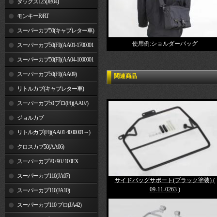
ダックス125(JB04)
モンキーR/RT
スーパーカブ50(キャブレター車)
使用例:ショルダーバッグ
スーパーカブ50(FI)(AA01-1700001
～)
スーパーカブ50(FI)(AA04-1000001
～)
スーパーカブ50(FI)(AA09)
関連商品
リトルカブ(キャブレター車)
スーパーカブ50 プロ(FI)(AA07)
ジョルカブ
リトルカブ(FI)(AA01-4000001～)
クロスカブ50(AA06)
スーパーカブ70 / 90 / 100EX
スーパーカブ110(JA07)
サイドバッグサポート(ブラック塗装) (
09-11-0263 )
スーパーカブ110(JA10)
スーパーカブ110 プロ(JA42)