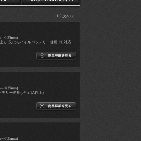
1
2
次へ>>
～Φ35mm)
.5A以上)、又はモバイルバッテリー使用 PD対応
～Φ35mm)
テリー使用(5V 2.1A以上)
～Φ35mm)