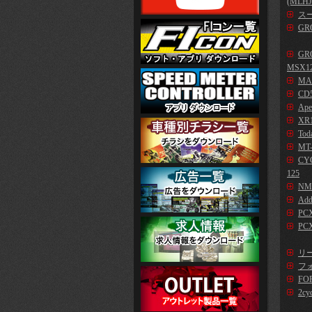
(MLHJ
スー
GR
GR
MSX1
MA
CD5
Ape
XR1
Tod
MT-
CYG
125
NM
Add
PC
PCX
リー
フォ
FO
2cy