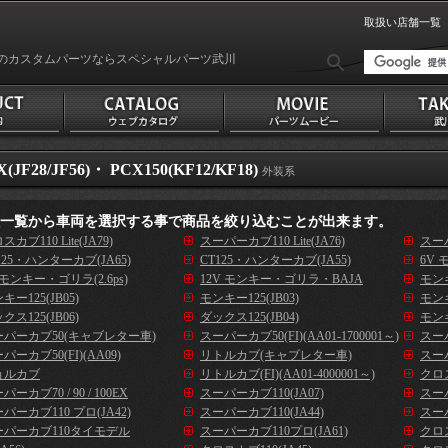
取扱い店舗一覧
のカスタムパーツならスペシャルパーツ武川
X(JF28/JF56)・ PCX150(KF12/KF18)
外装系
種一覧から車両を選択する事で商品を絞り込むことが出来ます。
スカブ110 Lite(JA79)
スーパーカブ110 Lite(JA76)
スーパ
125・ハンターカブ(JA65)
CT125・ハンターカブ(JA55)
6V 
 モンキー・ゴリラ(2.6ps)
12V モンキー・ゴリラ・BAJA
モンキ
キー125(JB05)
モンキー125(JB03)
モンキ
クス125(JB06)
ダックス125(JB04)
モンキ
ーパーカブ50(キャブレター車)
スーパーカブ50(FI)(AA01-1700001～)
スーパ
パーカブ50(FI)(AA09)
リトルカブ(キャブレター車)
スーパ
ョルカブ
リトルカブ(FI)(AA01-4000001～)
クロス
パーカブ70 / 90 / 100EX
スーパーカブ110(JA07)
スーパ
パーカブ110 プロ(JA42)
スーパーカブ110(JA44)
スーパ
ーパーカブ110タイモデル
スーパーカブ110プロ(JA61)
クロス