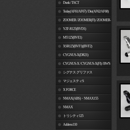
Dunk / TACT
Today(AF61/AF67) / Dio(AF62/AF68)
ZOOMER / ZOOMER(FI) / ZOOMER-
X
YZF-R125(BVD1)
MT-125(BVE1)
XSR125(BVF1)(BVF2)
CYGNUS-X(DR21)
CYGNUS-X / CYGNUS-X(FI) / BW'S
125
シグナス グリファス
マジェスティS
X FORCE
NMAX(ABS)・NMAX155
NMAX
トリシティ125
Address110