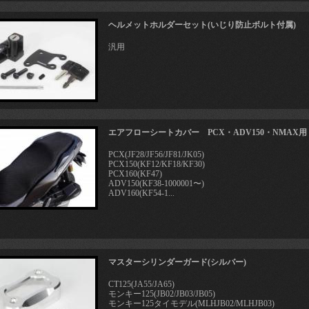
ヘルメットホルダーセット(いじり防止ボルト付属)
汎用
エアフローシートカバー PCX・ADV150・NMAX用
PCX(JF28/JF56/JF81/JK05)
PCX150(KF12/KF18/KF30)
PCX160(KF47)
ADV150(KF38-1000001〜)
ADV160(KF54-1...
マスターシリンダーガード(シルバー)
CT125(JA55/JA65)
モンキー125(JB02/JB03/JB05)
モンキー125タイモデル(MLHJB02/MLHJB03)