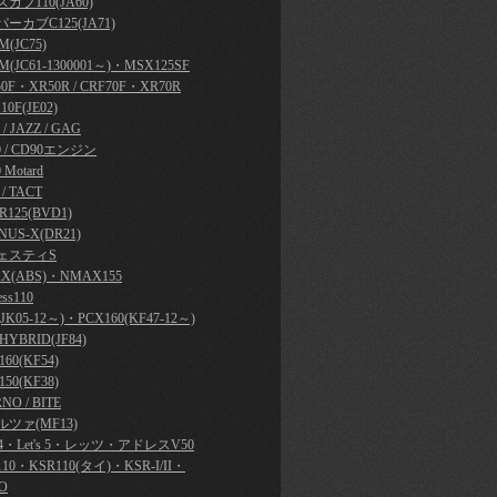
カブ110(JA60)
ーカブC125(JA71)
(JC75)
M(JC61-1300001～)・MSX125SF
50F・XR50R / CRF70F・XR70R
10F(JE02)
y / JAZZ / GAG
0 / CD90エンジン
 Motard
 / TACT
R125(BVD1)
NUS-X(DR21)
ェスティS
X(ABS)・NMAX155
ess110
JK05-12～)・PCX160(KF47-12～)
HYBRID(JF84)
60(KF54)
50(KF38)
NO / BITE
ツァ(MF13)
's 4・Let's 5・レッツ・アドレスV50
110・KSR110(タイ)・KSR-I/II・
O