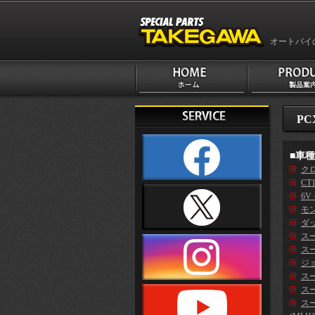
オートバイ
PC
■車
クロ
CT
6V
モン
ダッ
ス
スー
ジ
スー
スー
ス