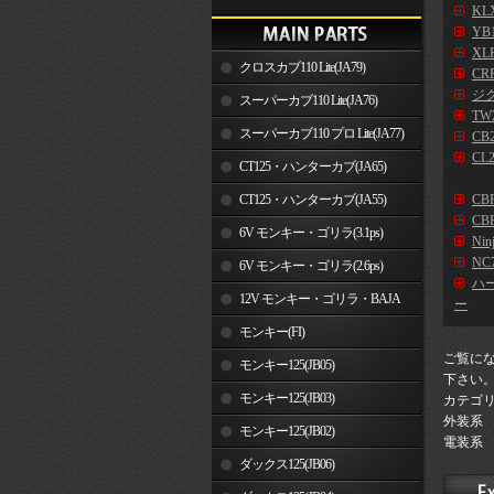
KLX
YB
XLR
クロスカブ110 Lite(JA79)
CR
ジ
スーパーカブ110 Lite(JA76)
TW2
スーパーカブ110 プロ Lite(JA77)
CB2
CL2
CT125・ハンターカブ(JA65)
CT125・ハンターカブ(JA55)
CB
CBR
6V モンキー・ゴリラ(3.1ps)
Nin
NC7
6V モンキー・ゴリラ(2.6ps)
ハ
12V モンキー・ゴリラ・BAJA
ー
モンキー(FI)
ご覧に
モンキー125(JB05)
下さい
モンキー125(JB03)
カテゴ
外装系
モンキー125(JB02)
電装系
ダックス125(JB06)