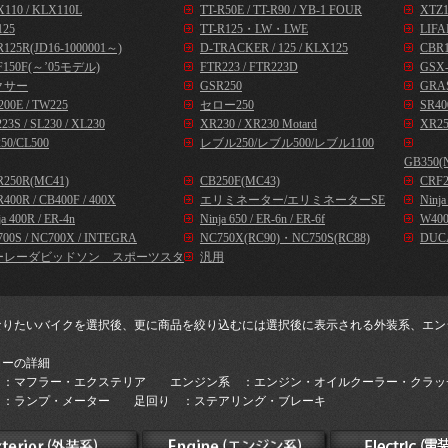
110 / KLX110L
TT-R50E / TT-R90 / YB-1 FOUR
XTZ1
125
TT-R125・LW・LWE
LIFA
125R(JD16-1000001～)
D-TRACKER / 125 / KLX125
CBR1
F150F(～’05モデル)
FTR223 / FTR223D
GSX-
クサー
GSR250
GRA
00E / TW225
セロー250
SR40
23S / SL230 / XL230
XR230 / XR230 Motard
XR25
50/CL500
レブル250/レブル500/レブル1100
GB350(
R250R(MC41)
CB250F(MC43)
CRF2
400R / CB400F / 400X
エリミネーター/エリミネーターSE
Ninj
ja 400R / ER-4n
Ninja 650 / ER-6n / ER-6f
W400
00S / NC700X / INTEGRA
NC750X(RC90)・NC750S(RC88)
DUC
ーレーダビッドソン スポーツスタ
汎用
なりたいバイクを選択後、更に商品を絞り込むには選択後に表示される外装系、エン
。
リーの詳細
 ：マフラー・エクステリア エンジン系 ：エンジン・オイルクーラー・クラッ
 ：ランプ・メーター 足回り ：ステアリング・ブレーキ