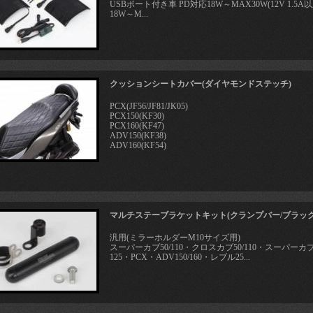
USBポート付き車 PD対応18W～MAX30W(12V 1
18W～M...
クッションシートカバー(ダイヤモンドステッチ)
PCX(JF56/JF81/JK05)
PCX150(KF30)
PCX160(KF47)
ADV150(KF38)
ADV160(KF54)
マルチステーブラケットキット(クランプバー/ブラック
汎用(ミラーホルダーM10サイズ用)
スーパーカブ50/110・クロスカブ50/110・スーパーカ
125・PCX・ADV150/160・レブル25...