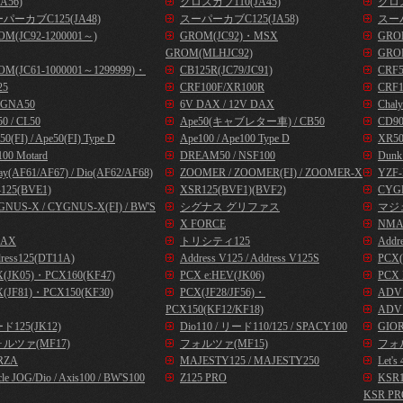
A56)
クロスカブ110(JA45)
クロス
パーカブC125(JA48)
スーパーカブC125(JA58)
スーパ
OM(JC92-1200001～)
GROM(JC92)・MSX
GROM
GROM(MLHJC92)
GRO
OM(JC61-1000001～1299999)・
CB125R(JC79/JC91)
CRF
25
CRF100F/XR100R
CRF1
GNA50
6V DAX / 12V DAX
Chal
0 / CL50
Ape50(キャブレター車) / CB50
CD9
50(FI) / Ape50(FI) Type D
Ape100 / Ape100 Type D
XR50
00 Motard
DREAM50 / NSF100
Dunk
ay(AF61/AF67) / Dio(AF62/AF68)
ZOOMER / ZOOMER(FI) / ZOOMER-X
YZF-
125(BVE1)
XSR125(BVF1)(BVF2)
CYG
NUS-X / CYGNUS-X(FI) / BW'S
シグナス グリファス
マジ
X FORCE
NMA
AX
トリシティ125
Addr
ress125(DT11A)
Address V125 / Address V125S
PCX(
X(JK05)・PCX160(KF47)
PCX e:HEV(JK06)
PCX 
(JF81)・PCX150(KF30)
PCX(JF28/JF56)・
ADV1
PCX150(KF12/KF18)
ADV1
ド125(JK12)
Dio110 / リード110/125 / SPACY100
GIOR
ルツァ(MF17)
フォルツァ(MF15)
フォル
RZA
MAJESTY125 / MAJESTY250
Let
cle JOG/Dio / Axis100 / BW'S100
Z125 PRO
KSR
KSR PR