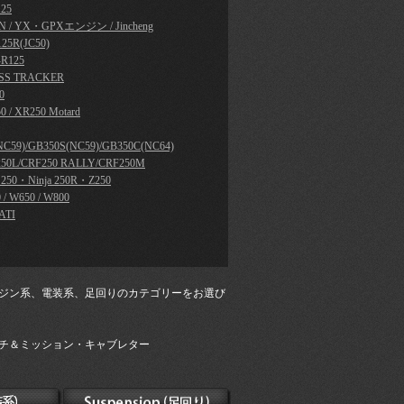
25
N / YX・GPXエンジン / Jincheng
25R(JC50)
R125
SS TRACKER
0
0 / XR250 Motard
NC59)/GB350S(NC59)/GB350C(NC64)
50L/CRF250 RALLY/CRF250M
a 250・Ninja 250R・Z250
 / W650 / W800
ATI
ジン系、電装系、足回りのカテゴリーをお選び
チ＆ミッション・キャブレター