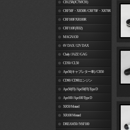
MSX125
CB125R(JC79/JC91)
CRF50F・XR50R / CRF70F・XR70R
CRF100F/XR100R
CRF110F(JE02)
MAGNA50
6V DAX / 12V DAX
Chaly / JAZZ / GAG
CD50 / CL50
Ape50(キャブレター車) / CB50
CD90 / CD90エンジン
Ape50(FI) / Ape50(FI) Type D
Ape100 / Ape100 Type D
XR50 Motard
XR100 Motard
DREAM50 / NSF100