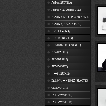
Address125(DT11A)
Address V125 / Address V125S
PCX(JK05-12～)・PCX160(KF47-12
～)
PCX(JK05)・PCX160(KF47)
PCX e:HEV(JK06)
PCX HYBRID(JF84)
PCX(JF81)・PCX150(KF30)
PCX(JF28/JF56)・
PCX150(KF12/KF18)
ADV160(KF54)
ADV150(KF38)
リード125(JK12)
Dio110 / リード110/125 / SPACY100
GIORNO / BITE
フォルツァ(MF17)
フォルツァ(MF15)