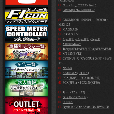
(MLHJA56)
スーパーカブC125(JA48)
GROM(JC92-1200001～)
GROM(JC61-1000001～1299999)・
MSX125
MAGNA50
CD50 / CL50
Ape50(FI) / Ape50(FI) Type D
XR100 Motard
Today(AF61/AF67) / Dio(AF62/AF68)
MT-125(BVE1)
CYGNUS-X / CYGNUS-X(FI) / BW'S
125
NMAX
Address125(DT11A)
PCX(JK05)・PCX160(KF47)
PCX(JF81)・PCX150(KF30)
リード125(JK12)
フォルツァ(MF17)
FORZA
2cycle JOG/Dio / Axis100 / BW'S100