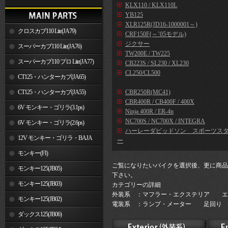
KLX110 / KLX110L
YB125
XLR125R(JD16-1000001～)
クロスカブ110 Lite(JA79)
CRF150F(～’05モデル)
ジクサー
スーパーカブ110 Lite(JA76)
TW200E / TW225
スーパーカブ110 プロ Lite(JA77)
CB223S / SL230 / XL230
CL250/CL500
CT125・ハンターカブ(JA65)
CT125・ハンターカブ(JA55)
CBR250R(MC41)
CBR400R / CB400F / 400X
6V モンキー・ゴリラ(3.1ps)
Ninja 400R / ER-4n
NC700S / NC700X / INTEGRA
6V モンキー・ゴリラ(2.6ps)
ハーレーダビッドソン スポーツス
12V モンキー・ゴリラ・BAJA
ー
モンキー(FI)
ご覧になりたいバイクを選択後、更に商品
モンキー125(JB05)
下さい。
モンキー125(JB03)
カテゴリーの詳細
外装系 ：マフラー・エクステリア エ
モンキー125(JB02)
電装系 ：ランプ・メーター 足回り 
ダックス125(JB06)