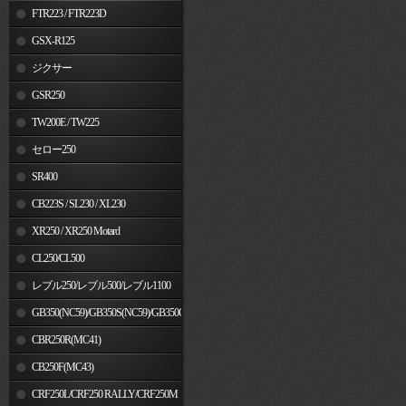
FTR223 / FTR223D
GSX-R125
ジクサー
GSR250
TW200E / TW225
セロー250
SR400
CB223S / SL230 / XL230
XR250 / XR250 Motard
CL250/CL500
レブル250/レブル500/レブル1100
GB350(NC59)/GB350S(NC59)/GB350C(NC64)
CBR250R(MC41)
CB250F(MC43)
CRF250L/CRF250 RALLY/CRF250M