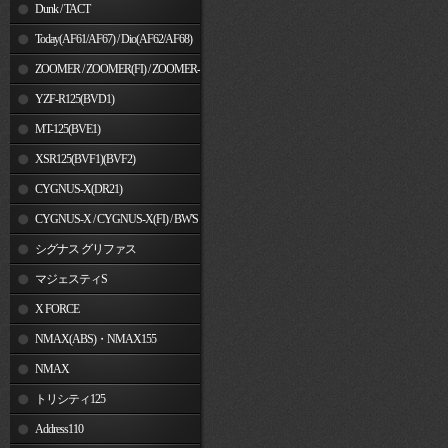
Dunk / TACT
Today(AF61/AF67) / Dio(AF62/AF68)
ZOOMER / ZOOMER(FI) / ZOOMER-
X
YZF-R125(BVD1)
MT-125(BVE1)
XSR125(BVF1)(BVF2)
CYGNUS-X(DR21)
CYGNUS-X / CYGNUS-X(FI) / BW'S
125
シグナス グリファス
マジェスティS
X FORCE
NMAX(ABS)・NMAX155
NMAX
トリシティ125
Address110