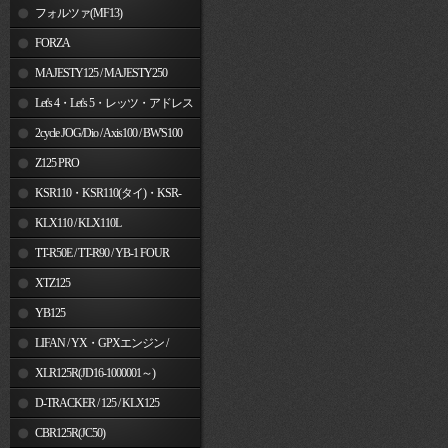
フォルツァ(MF13)
FORZA
MAJESTY125 / MAJESTY250
Let's 4・Let's 5・レッツ・アドレス
V50
2cycle JOG/Dio / Axis100 / BW'S100
Z125 PRO
KSR110・KSR110(タイ)・KSR-
I/II・KSR PRO
KLX110 / KLX110L
TT-R50E / TT-R90 / YB-1 FOUR
XTZ125
YB125
LIFAN / YX・GPXエンジン /
Jincheng
XLR125R(JD16-1000001～)
D-TRACKER / 125 / KLX125
CBR125R(JC50)