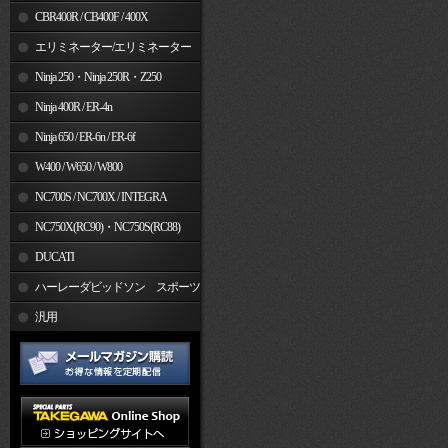
CBR400R / CB400F / 400X
エリミネーター/エリミネーター
SE
Ninja 250・Ninja 250R・Z250
Ninja 400R / ER-4n
Ninja 650 / ER-6n / ER-6f
W400 / W650 / W800
NC700S / NC700X / INTEGRA
NC750X(RC90)・NC750S(RC88)
DUCATI
ハーレーダビッドソン スポーツ
スター
汎用