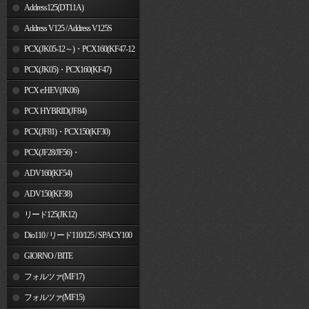
Address125(DT11A)
Address V125 / Address V125S
PCX(JK05-12～)・PCX160(KF47-12
～)
PCX(JK05)・PCX160(KF47)
PCX e:HEV(JK06)
PCX HYBRID(JF84)
PCX(JF81)・PCX150(KF30)
PCX(JF28/JF56)・
PCX150(KF12/KF18)
ADV160(KF54)
ADV150(KF38)
リード125(JK12)
Dio110 / リード110/125 / SPACY100
GIORNO / BITE
フォルツァ(MF17)
フォルツァ(MF15)