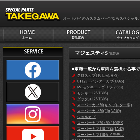
オートバイのカスタムパーツならスペシャル
マジェスティS
電装系
■車種一覧から車両を選択する事
クロスカブ110 Lite(JA79)
CT125・ハンターカブ(JA65)
6V モンキー・ゴリラ(2.6ps)
モンキー125(JB05)
ダックス125(JB06)
スーパーカブ50(キャブレター車)
スーパーカブ50(FI)(AA09)
ジョルカブ
スーパーカブ70 / 90 / 100EX
スーパーカブ110 プロ(JA42)
スーパーカブ110タイモデル