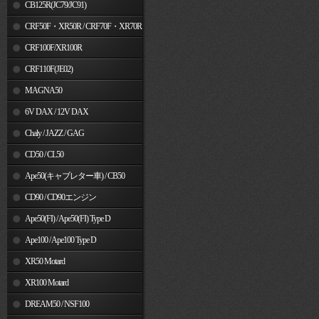
MSX125
CB125R(JC79/JC91)
CRF50F・XR50R / CRF70F・XR70R
CRF100F/XR100R
CRF110F(JE02)
MAGNA50
6V DAX / 12V DAX
Chaly / JAZZ / GAG
CD50 / CL50
Ape50(キャブレター車) / CB50
CD90 / CD90エンジン
Ape50(FI) / Ape50(FI) Type D
Ape100 / Ape100 Type D
XR50 Motard
XR100 Motard
DREAM50 / NSF100