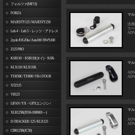
フォルツァ(MF13)
FORZA
マル
MAJESTY125 / MAJESTY250
汎用
スー
Let's 4・Let's 5・レッツ・アドレス
ADV
V50
2cycle JOG/Dio / Axis100 / BW'S100
Z125 PRO
KSR110・KSR110(タイ)・KSR-
マル
I/II・KSR PRO
KLX110 / KLX110L
ADV
TT-R50E / TT-R90 / YB-1 FOUR
ADV
XTZ125
YB125
LIFAN / YX・GPXエンジン /
マル
Jincheng
XLR125R(JD16-1000001～)
ADV
D-TRACKER / 125 / KLX125
ADV
CBR125R(JC50)