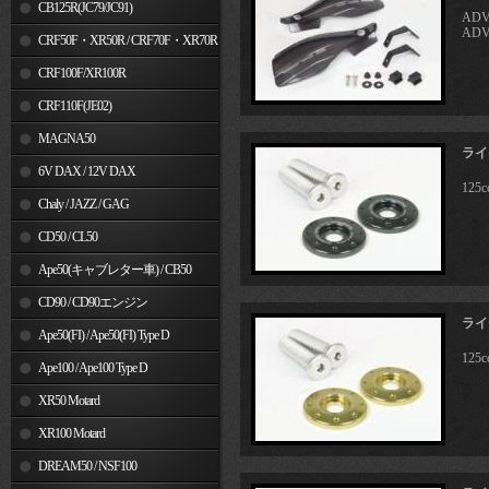
MSX125
CB125R(JC79/JC91)
ADV
ADV
CRF50F・XR50R / CRF70F・XR70R
CRF100F/XR100R
CRF110F(JE02)
MAGNA50
ライ
6V DAX / 12V DAX
12
Chaly / JAZZ / GAG
CD50 / CL50
Ape50(キャブレター車) / CB50
CD90 / CD90エンジン
ライ
Ape50(FI) / Ape50(FI) Type D
12
Ape100 / Ape100 Type D
XR50 Motard
XR100 Motard
DREAM50 / NSF100