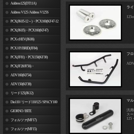
Address125(DT11A)
ライ
Address V125 / Address V125S
12
PCX(JK05-12～)・PCX160(KF47-12
～)
PCX(JK05)・PCX160(KF47)
PCX e:HEV(JK06)
PCX HYBRID(JF84)
フロ
PCX(JF81)・PCX150(KF30)
ADV
PCX(JF28/JF56)・
PCX150(KF12/KF18)
ADV160(KF54)
ADV150(KF38)
リード125(JK12)
マル
Dio110 / リード110/125 / SPACY100
汎用
GIORNO / BITE
スー
125
フォルツァ(MF17)
フォルツァ(MF15)