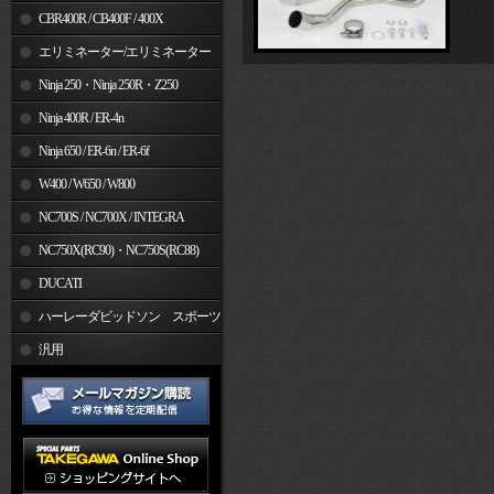
CBR400R / CB400F / 400X
エリミネーター/エリミネーター
SE
Ninja 250・Ninja 250R・Z250
Ninja 400R / ER-4n
Ninja 650 / ER-6n / ER-6f
W400 / W650 / W800
NC700S / NC700X / INTEGRA
NC750X(RC90)・NC750S(RC88)
DUCATI
ハーレーダビッドソン スポーツ
スター
汎用