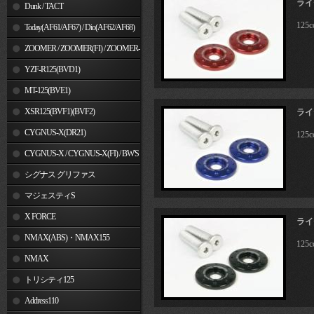
ライ
Dunk / TACT
12
Today(AF61/AF67) / Dio(AF62/AF68)
ZOOMER / ZOOMER(FI) / ZOOMER-
X
YZF-R125(BVD1)
MT-125(BVE1)
XSR125(BVF1)(BVF2)
ライ
CYGNUS-X(DR21)
12
CYGNUS-X / CYGNUS-X(FI) / BW'S
125
シグナス グリファス
マジェスティS
X FORCE
ライ
NMAX(ABS)・NMAX155
12
NMAX
トリシティ125
Address110