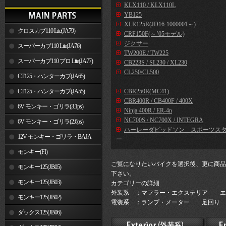
KLX110 / KLX110L
YB125
XLR125R(JD16-1000001～)
クロスカブ110 Lite(JA79)
CRF150F(～’05モデル)
ジクサー
スーパーカブ110 Lite(JA76)
TW200E / TW225
スーパーカブ110 プロ Lite(JA77)
CB223S / SL230 / XL230
CL250/CL500
CT125・ハンターカブ(JA65)
CT125・ハンターカブ(JA55)
CBR250R(MC41)
CBR400R / CB400F / 400X
6V モンキー・ゴリラ(3.1ps)
Ninja 400R / ER-4n
NC700S / NC700X / INTEGRA
6V モンキー・ゴリラ(2.6ps)
ハーレーダビッドソン スポーツス
12V モンキー・ゴリラ・BAJA
ー
モンキー(FI)
ご覧になりたいバイクを選択後、更に商品
モンキー125(JB05)
下さい。
モンキー125(JB03)
カテゴリーの詳細
外装系 ：マフラー・エクステリア エ
モンキー125(JB02)
電装系 ：ランプ・メーター 足回り 
ダックス125(JB06)