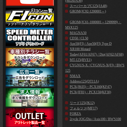
(MLHJA56)
スーパーカブC125(JA48)
GROM(JC92-1200001～)
GROM(JC61-1000001～1299999)・
MSX125
MAGNA50
CD50 / CL50
Ape50(FI) / Ape50(FI) Type D
XR100 Motard
Today(AF61/AF67) / Dio(AF62/AF68)
MT-125(BVE1)
CYGNUS-X / CYGNUS-X(FI) / BW'S
125
NMAX
Address125(DT11A)
PCX(JK05)・PCX160(KF47)
PCX(JF81)・PCX150(KF30)
リード125(JK12)
フォルツァ(MF17)
FORZA
2cycle JOG/Dio / Axis100 / BW'S100