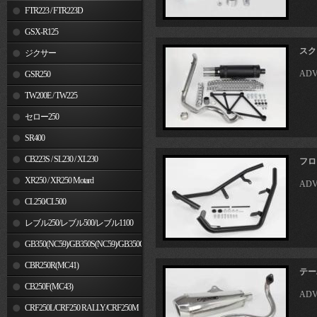
FTR223 / FTR223D
GSX-R125
スク
ジクサー
ADV
GSR250
TW200E / TW225
セロー250
SR400
CB223S / SL230 / XL230
フロ
XR250 / XR250 Motard
ADV
CL250/CL500
レブル250/レブル500/レブル1100
GB350(NC59)/GB350S(NC59)/GB350C(NC64)
CBR250R(MC41)
テー
CB250F(MC43)
ADV
CRF250L/CRF250 RALLY/CRF250M