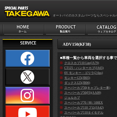
オートバイのカスタムパーツならスペシャル
ADV150(KF38)
■車種一覧から車両を選択する事
クロスカブ110 Lite(JA79)
CT125・ハンターカブ(JA65)
6V モンキー・ゴリラ(2.6ps)
モンキー125(JB05)
ダックス125(JB06)
スーパーカブ50(キャブレター車)
スーパーカブ50(FI)(AA09)
ジョルカブ
スーパーカブ70 / 90 / 100EX
スーパーカブ110 プロ(JA42)
スーパーカブ110タイモデル