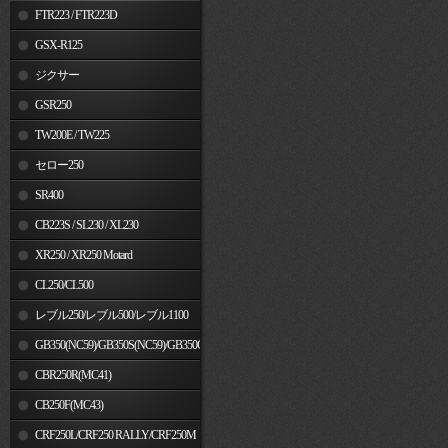
FTR223 / FTR223D
GSX-R125
ジクサー
GSR250
TW200E / TW225
セロー250
SR400
CB223S / SL230 / XL230
XR250 / XR250 Motard
CL250/CL500
レブル250/レブル500/レブル1100
GB350(NC59)/GB350S(NC59)/GB350C(NC64)
CBR250R(MC41)
CB250F(MC43)
CRF250L/CRF250 RALLY/CRF250M