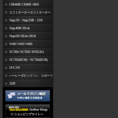
CBR400R / CB400F / 400X
エリミネーター/エリミネーター
SE
Ninja 250・Ninja 250R・Z250
Ninja 400R / ER-4n
Ninja 650 / ER-6n / ER-6f
W400 / W650 / W800
NC700S / NC700X / INTEGRA
NC750X(RC90)・NC750S(RC88)
DUCATI
ハーレーダビッドソン スポーツ
スター
汎用