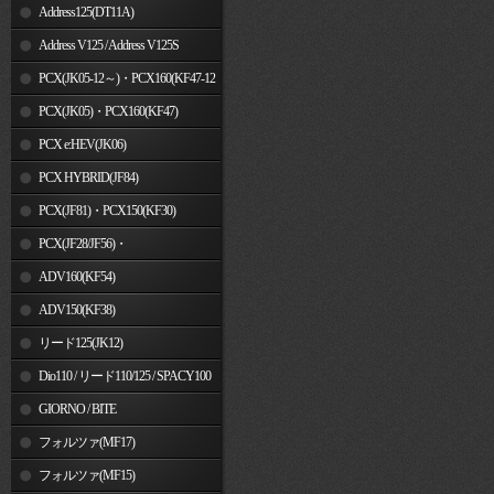
Address125(DT11A)
Address V125 / Address V125S
PCX(JK05-12～)・PCX160(KF47-12
～)
PCX(JK05)・PCX160(KF47)
PCX e:HEV(JK06)
PCX HYBRID(JF84)
PCX(JF81)・PCX150(KF30)
PCX(JF28/JF56)・
PCX150(KF12/KF18)
ADV160(KF54)
ADV150(KF38)
リード125(JK12)
Dio110 / リード110/125 / SPACY100
GIORNO / BITE
フォルツァ(MF17)
フォルツァ(MF15)