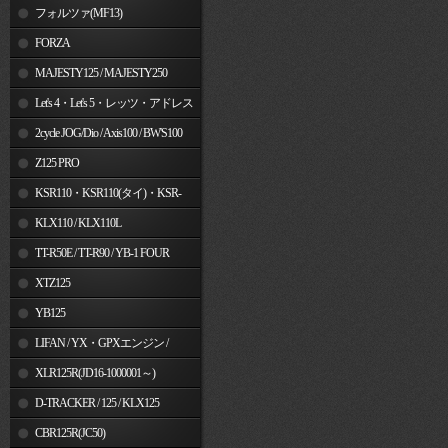
フォルツァ(MF13)
FORZA
MAJESTY125 / MAJESTY250
Let's 4・Let's 5・レッツ・アドレス
V50
2cycle JOG/Dio / Axis100 / BW'S100
Z125 PRO
KSR110・KSR110(タイ)・KSR-
I/II・KSR PRO
KLX110 / KLX110L
TT-R50E / TT-R90 / YB-1 FOUR
XTZ125
YB125
LIFAN / YX・GPXエンジン /
Jincheng
XLR125R(JD16-1000001～)
D-TRACKER / 125 / KLX125
CBR125R(JC50)