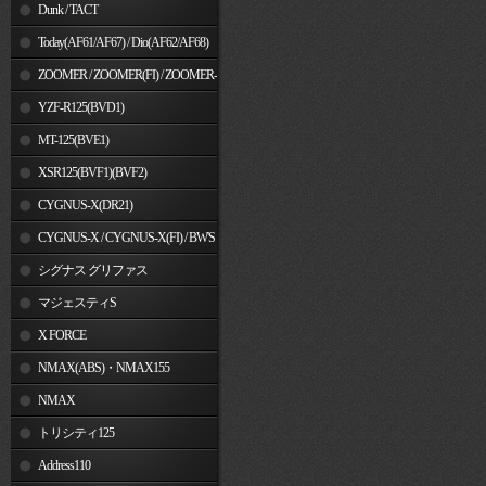
Dunk / TACT
Today(AF61/AF67) / Dio(AF62/AF68)
ZOOMER / ZOOMER(FI) / ZOOMER-
X
YZF-R125(BVD1)
MT-125(BVE1)
XSR125(BVF1)(BVF2)
CYGNUS-X(DR21)
CYGNUS-X / CYGNUS-X(FI) / BW'S
125
シグナス グリファス
マジェスティS
X FORCE
NMAX(ABS)・NMAX155
NMAX
トリシティ125
Address110