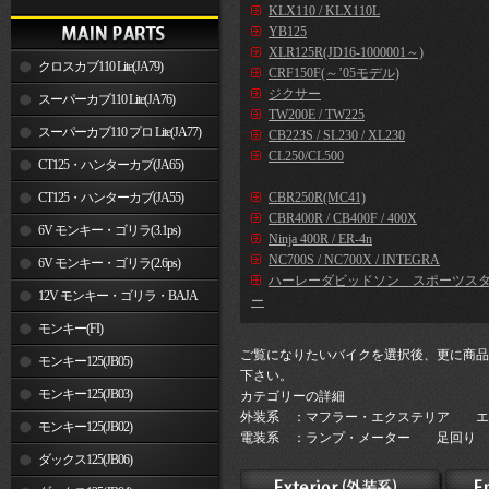
KLX110 / KLX110L
YB125
XLR125R(JD16-1000001～)
クロスカブ110 Lite(JA79)
CRF150F(～’05モデル)
ジクサー
スーパーカブ110 Lite(JA76)
TW200E / TW225
スーパーカブ110 プロ Lite(JA77)
CB223S / SL230 / XL230
CL250/CL500
CT125・ハンターカブ(JA65)
CT125・ハンターカブ(JA55)
CBR250R(MC41)
CBR400R / CB400F / 400X
6V モンキー・ゴリラ(3.1ps)
Ninja 400R / ER-4n
NC700S / NC700X / INTEGRA
6V モンキー・ゴリラ(2.6ps)
ハーレーダビッドソン スポーツス
12V モンキー・ゴリラ・BAJA
ー
モンキー(FI)
ご覧になりたいバイクを選択後、更に商品
モンキー125(JB05)
下さい。
モンキー125(JB03)
カテゴリーの詳細
外装系 ：マフラー・エクステリア エ
モンキー125(JB02)
電装系 ：ランプ・メーター 足回り 
ダックス125(JB06)