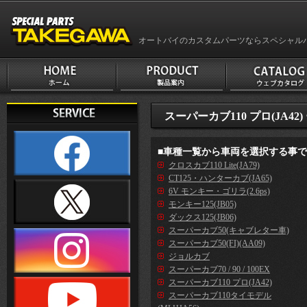
オートバイのカスタムパーツならスペシャル
スーパーカブ110 プロ(JA42)
■車種一覧から車両を選択する事
クロスカブ110 Lite(JA79)
CT125・ハンターカブ(JA65)
6V モンキー・ゴリラ(2.6ps)
モンキー125(JB05)
ダックス125(JB06)
スーパーカブ50(キャブレター車)
スーパーカブ50(FI)(AA09)
ジョルカブ
スーパーカブ70 / 90 / 100EX
スーパーカブ110 プロ(JA42)
スーパーカブ110タイモデル