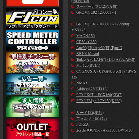
(MLHJA56)
スーパーカブC125(JA48)
GROM(JC92-1200001～)
GROM(JC61-1000001～1299999)・
MSX125
MAGNA50
CD50 / CL50
Ape50(FI) / Ape50(FI) Type D
XR100 Motard
Today(AF61/AF67) / Dio(AF62/AF68)
MT-125(BVE1)
CYGNUS-X / CYGNUS-X(FI) / BW'S
125
NMAX
Address125(DT11A)
PCX(JK05)・PCX160(KF47)
PCX(JF81)・PCX150(KF30)
リード125(JK12)
フォルツァ(MF17)
FORZA
2cycle JOG/Dio / Axis100 / BW'S100