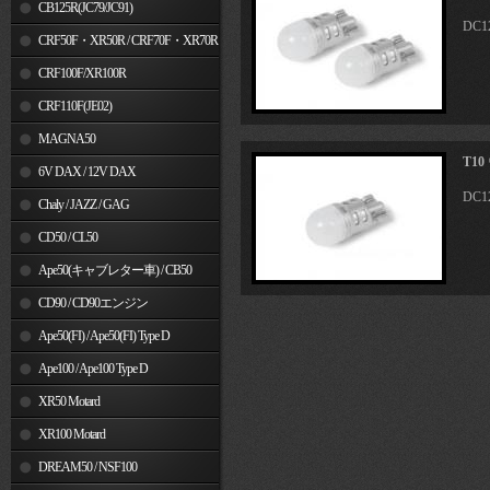
MSX125
CB125R(JC79/JC91)
DC
CRF50F・XR50R / CRF70F・XR70R
CRF100F/XR100R
CRF110F(JE02)
MAGNA50
T1
6V DAX / 12V DAX
DC
Chaly / JAZZ / GAG
CD50 / CL50
Ape50(キャブレター車) / CB50
CD90 / CD90エンジン
Ape50(FI) / Ape50(FI) Type D
Ape100 / Ape100 Type D
XR50 Motard
XR100 Motard
DREAM50 / NSF100