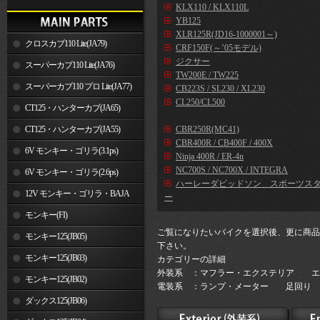
KLX110 / KLX110L
YB125
XLR125R(JD16-1000001～)
クロスカブ110 Lite(JA79)
CRF150F(～’05モデル)
ジクサー
スーパーカブ110 Lite(JA76)
TW200E / TW225
スーパーカブ110 プロ Lite(JA77)
CB223S / SL230 / XL230
CL250/CL500
CT125・ハンターカブ(JA65)
CT125・ハンターカブ(JA55)
CBR250R(MC41)
CBR400R / CB400F / 400X
6V モンキー・ゴリラ(3.1ps)
Ninja 400R / ER-4n
NC700S / NC700X / INTEGRA
6V モンキー・ゴリラ(2.6ps)
ハーレーダビッドソン スポーツス
12V モンキー・ゴリラ・BAJA
ー
モンキー(FI)
ご覧になりたいバイクを選択後、更に商品
モンキー125(JB05)
下さい。
モンキー125(JB03)
カテゴリーの詳細
外装系 ：マフラー・エクステリア エ
モンキー125(JB02)
電装系 ：ランプ・メーター 足回り 
ダックス125(JB06)