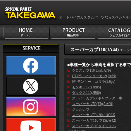
オートバイのカスタムパーツならスペシャル
スーパーカブ110(JA44)
エンジ
■車種一覧から車両を選択する事
クロスカブ110 Lite(JA79)
CT125・ハンターカブ(JA65)
6V モンキー・ゴリラ(2.6ps)
モンキー125(JB05)
ダックス125(JB06)
スーパーカブ50(キャブレター車)
スーパーカブ50(FI)(AA09)
ジョルカブ
スーパーカブ70 / 90 / 100EX
スーパーカブ110 プロ(JA42)
スーパーカブ110タイモデル