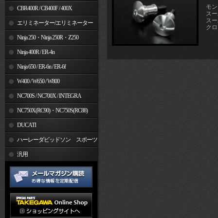
モン
CBR400R / CB400F / 400X
スーパ
スーパ
エリミネーター/エリミネーター
クロ
SE
Ninja 250・Ninja 250R・Z250
Ninja 400R / ER-4n
Ninja 650 / ER-6n / ER-6f
W400 / W650 / W800
NC700S / NC700X / INTEGRA
NC750X(RC90)・NC750S(RC88)
DUCATI
ハーレーダビッドソン スポーツ
スター
汎用