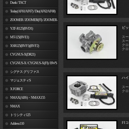
Dunk / TACT
Today(AF61/AF67) / Dio(AF62/AF68)
ZOOMER / ZOOMER(FI) / ZOOMER-
ビッ
X
YZF-R125(BVD1)
スー
MT-125(BVE1)
スーパ
クロス
XSR125(BVF1)(BVF2)
クロス
CYGNUS-X(DR21)
CYGNUS-X / CYGNUS-X(FI) / BW'S
125
シグナス グリファス
ハイ
マジェスティS
スーパ
X FORCE
クロス
NMAX(ABS)・NMAX155
NMAX
トリシティ125
FI
Address110