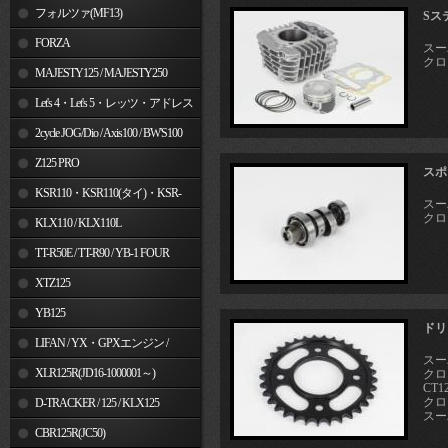
フォルツァ(MF13)
Sス
FORZA
スーパ
クロス
MAJESTY125 / MAJESTY250
Let's 4・Let's 5・レッツ・アドレス
V50
2cycle JOG/Dio / Axis100 / BW'S100
Z125 PRO
スポ
KSR110・KSR110(タイ)・KSR-
スーパ
クロス
I/II・KSR PRO
KLX110 / KLX110L
TT-R50E / TT-R90 / YB-1 FOUR
XTZ125
YB125
ドリ
LIFAN / YX・GPXエンジン /
スーパ
Jincheng
XLR125R(JD16-1000001～)
クロス
CT12
クロス
D-TRACKER / 125 / KLX125
スーパ
CBR125R(JC50)