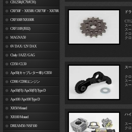
MSX125
CB125R(JC79/JC91)
CRF50F・XR50R / CRF70F・XR70R
ドラ
CRF100F/XR100R
CT12
スーパ
CRF110F(JE02)
スー
クロス
MAGNA50
クロス
6V DAX / 12V DAX
Chaly / JAZZ / GAG
CD50 / CL50
スー
Ape50(キャブレター車) / CB50
クロス
スーパ
CD90 / CD90エンジン
スーパ
Ape50(FI) / Ape50(FI) Type D
Ape100 / Ape100 Type D
XR50 Motard
ハイ
XR100 Motard
スーパ
DREAM50 / NSF100
クロス