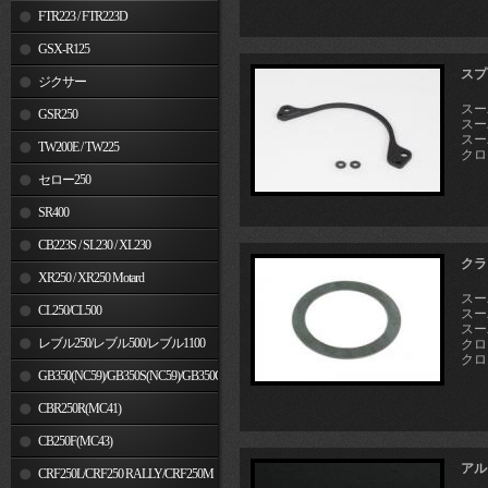
FTR223 / FTR223D
GSX-R125
スプ
ジクサー
スーパ
GSR250
スー
スーパ
TW200E / TW225
クロス
セロー250
SR400
CB223S / SL230 / XL230
クラ
XR250 / XR250 Motard
スーパ
CL250/CL500
スーパ
スーパ
レブル250/レブル500/レブル1100
クロ
クロス
GB350(NC59)/GB350S(NC59)/GB350C(NC64)
CBR250R(MC41)
CB250F(MC43)
アル
CRF250L/CRF250 RALLY/CRF250M