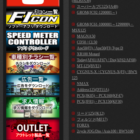
(MLHJA56)
スーパーカブC125(JA48)
GROM(JC92-1200001～)
GROM(JC61-1000001～1299999)・
MSX125
MAGNA50
CD50 / CL50
Ape50(FI) / Ape50(FI) Type D
XR100 Motard
Today(AF61/AF67) / Dio(AF62/AF68)
MT-125(BVE1)
CYGNUS-X / CYGNUS-X(FI) / BW'S
125
NMAX
Address125(DT11A)
PCX(JK05)・PCX160(KF47)
PCX(JF81)・PCX150(KF30)
リード125(JK12)
フォルツァ(MF17)
FORZA
2cycle JOG/Dio / Axis100 / BW'S100