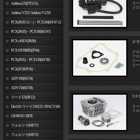
スーパ
Address125(DT11A)
クロス
Address V125 / Address V125S
PCX(JK05-12～)・PCX160(KF47-12
～)
PCX(JK05)・PCX160(KF47)
PCX e:HEV(JK06)
クラ
PCX HYBRID(JF84)
クロス
クロス
PCX(JF81)・PCX150(KF30)
スーパ
スーパ
PCX(JF28/JF56)・
PCX150(KF12/KF18)
ADV160(KF54)
ADV150(KF38)
Sス
リード125(JK12)
スーパ
Dio110 / リード110/125 / SPACY100
クロス
GIORNO / BITE
フォルツァ(MF17)
フォルツァ(MF15)