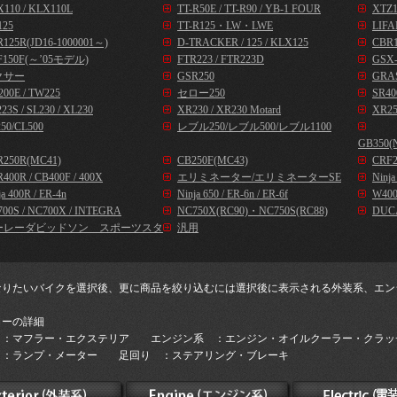
110 / KLX110L
TT-R50E / TT-R90 / YB-1 FOUR
XTZ1
125
TT-R125・LW・LWE
LIFA
125R(JD16-1000001～)
D-TRACKER / 125 / KLX125
CBR1
F150F(～’05モデル)
FTR223 / FTR223D
GSX-
クサー
GSR250
GRA
00E / TW225
セロー250
SR40
23S / SL230 / XL230
XR230 / XR230 Motard
XR25
50/CL500
レブル250/レブル500/レブル1100
GB350(
R250R(MC41)
CB250F(MC43)
CRF2
400R / CB400F / 400X
エリミネーター/エリミネーターSE
Ninj
ja 400R / ER-4n
Ninja 650 / ER-6n / ER-6f
W400
00S / NC700X / INTEGRA
NC750X(RC90)・NC750S(RC88)
DUC
ーレーダビッドソン スポーツスタ
汎用
なりたいバイクを選択後、更に商品を絞り込むには選択後に表示される外装系、エン
。
リーの詳細
 ：マフラー・エクステリア エンジン系 ：エンジン・オイルクーラー・クラッ
 ：ランプ・メーター 足回り ：ステアリング・ブレーキ