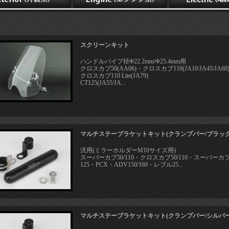
スクリーンキット
ハンドルパイプ径Φ22.2mm/Φ25.4mm用
クロスカブ50(AA06)・クロスカブ110(JA10/JA45/JA60
クロスカブ110 Lite(JA79)
CT125(JA55/JA...
マルチステーブラケットキット(クランプバー/ブラック
汎用(ミラーホルダーM10サイズ用)
スーパーカブ50/110・クロスカブ50/110・スーパーカ
125・PCX・ADV150/160・レブル25...
マルチステーブラケットキット(クランプバー/シルバー