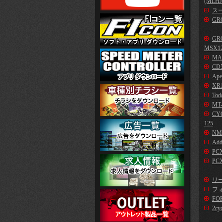
(MLHJ
スー
GR
GR
MSX1
MA
CD5
Ape
XR1
Tod
MT-
CYG
125
NM
Add
PC
PCX
リー
フォ
FO
2cy