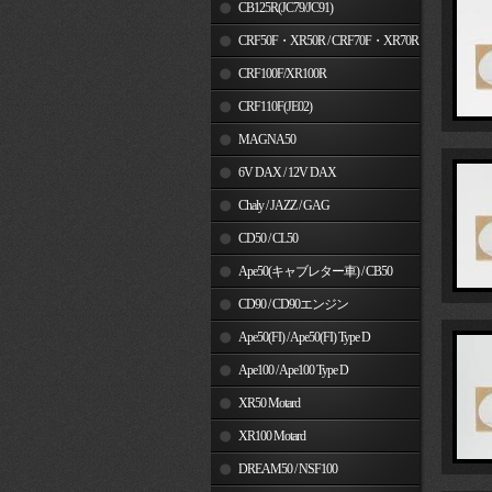
MSX125
CB125R(JC79/JC91)
CRF50F・XR50R / CRF70F・XR70R
CRF100F/XR100R
CRF110F(JE02)
MAGNA50
6V DAX / 12V DAX
Chaly / JAZZ / GAG
CD50 / CL50
Ape50(キャブレター車) / CB50
CD90 / CD90エンジン
Ape50(FI) / Ape50(FI) Type D
Ape100 / Ape100 Type D
XR50 Motard
XR100 Motard
DREAM50 / NSF100