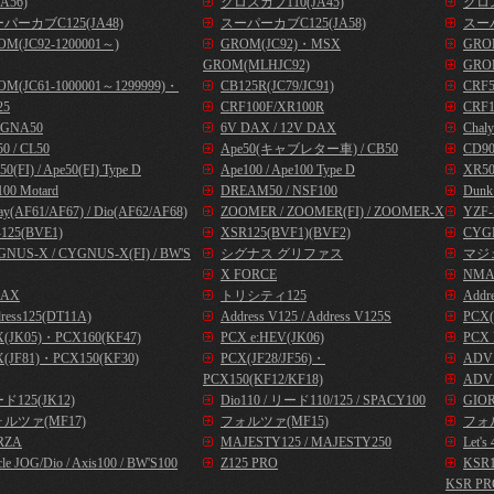
A56)
クロスカブ110(JA45)
クロス
パーカブC125(JA48)
スーパーカブC125(JA58)
スーパ
OM(JC92-1200001～)
GROM(JC92)・MSX
GROM
GROM(MLHJC92)
GRO
OM(JC61-1000001～1299999)・
CB125R(JC79/JC91)
CRF
25
CRF100F/XR100R
CRF1
GNA50
6V DAX / 12V DAX
Chal
0 / CL50
Ape50(キャブレター車) / CB50
CD9
50(FI) / Ape50(FI) Type D
Ape100 / Ape100 Type D
XR50
00 Motard
DREAM50 / NSF100
Dunk
ay(AF61/AF67) / Dio(AF62/AF68)
ZOOMER / ZOOMER(FI) / ZOOMER-X
YZF-
125(BVE1)
XSR125(BVF1)(BVF2)
CYG
NUS-X / CYGNUS-X(FI) / BW'S
シグナス グリファス
マジ
X FORCE
NMA
AX
トリシティ125
Addr
ress125(DT11A)
Address V125 / Address V125S
PCX(
X(JK05)・PCX160(KF47)
PCX e:HEV(JK06)
PCX 
(JF81)・PCX150(KF30)
PCX(JF28/JF56)・
ADV1
PCX150(KF12/KF18)
ADV1
ド125(JK12)
Dio110 / リード110/125 / SPACY100
GIOR
ルツァ(MF17)
フォルツァ(MF15)
フォル
RZA
MAJESTY125 / MAJESTY250
Let
cle JOG/Dio / Axis100 / BW'S100
Z125 PRO
KSR
KSR PR