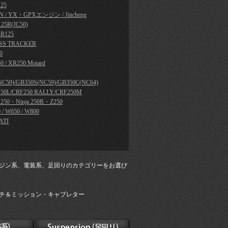
25
N / YX・GPXエンジン / Jincheng
25R(JC50)
R125
SS TRACKER
0
0 / XR250 Motard
NC59)/GB350S(NC59)/GB350C(NC64)
50L/CRF250 RALLY/CRF250M
a 250・Ninja 250R・Z250
 / W650 / W800
ATI
ジン系、電装系、足回りのカテゴリーをお選び
チ＆ミッション・キャブレター