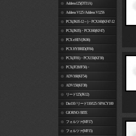
Address125(DT11A)
Address V125 / Address V125S
PCX(JK05-12～)・PCX160(KF47-12
～)
PCX(JK05)・PCX160(KF47)
PCX e:HEV(JK06)
PCX HYBRID(JF84)
PCX(JF81)・PCX150(KF30)
PCX(JF28/JF56)・
PCX150(KF12/KF18)
ADV160(KF54)
ADV150(KF38)
リード125(JK12)
Dio110 / リード110/125 / SPACY100
GIORNO / BITE
フォルツァ(MF17)
フォルツァ(MF15)