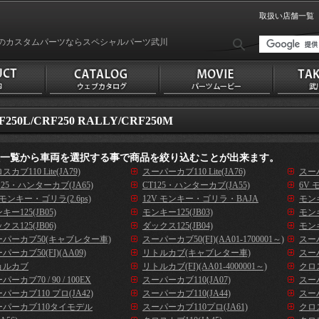
取扱い店舗一覧
のカスタムパーツならスペシャルパーツ武川
F250L/CRF250 RALLY/CRF250M
種一覧から車両を選択する事で商品を絞り込むことが出来ます。
スカブ110 Lite(JA79)
スーパーカブ110 Lite(JA76)
スーパ
125・ハンターカブ(JA65)
CT125・ハンターカブ(JA55)
6V 
 モンキー・ゴリラ(2.6ps)
12V モンキー・ゴリラ・BAJA
モンキ
キー125(JB05)
モンキー125(JB03)
モンキ
クス125(JB06)
ダックス125(JB04)
モンキ
ーパーカブ50(キャブレター車)
スーパーカブ50(FI)(AA01-1700001～)
スーパ
パーカブ50(FI)(AA09)
リトルカブ(キャブレター車)
スーパ
ョルカブ
リトルカブ(FI)(AA01-4000001～)
クロス
パーカブ70 / 90 / 100EX
スーパーカブ110(JA07)
スーパ
パーカブ110 プロ(JA42)
スーパーカブ110(JA44)
スーパ
ーパーカブ110タイモデル
スーパーカブ110プロ(JA61)
クロス