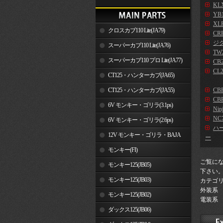
KLX
YB
XLR
クロスカブ110 Lite(JA79)
CR
ジ
スーパーカブ110 Lite(JA76)
TW2
スーパーカブ110 プロ Lite(JA77)
CB2
CL2
CT125・ハンターカブ(JA65)
CT125・ハンターカブ(JA55)
CB
CBR
6V モンキー・ゴリラ(3.1ps)
Nin
NC7
6V モンキー・ゴリラ(2.6ps)
ハ
12V モンキー・ゴリラ・BAJA
ー
モンキー(FI)
ご覧に
モンキー125(JB05)
下さい
モンキー125(JB03)
カテゴ
外装系
モンキー125(JB02)
電装系
ダックス125(JB06)