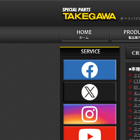
オートバイ
CR
■車
クロ
CT
6V
モン
ダッ
ス
スー
ジ
スー
スー
ス