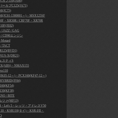
カブ110(JA60)
ーカブC125(JA71)
(JC75)
M(JC61-1300001～)・MSX125SF
50F・XR50R / CRF70F・XR70R
10F(JE02)
y / JAZZ / GAG
0 / CD90エンジン
 Motard
 / TACT
R125(BVD1)
NUS-X(DR21)
ェスティS
X(ABS)・NMAX155
ess110
JK05-12～)・PCX160(KF47-12～)
HYBRID(JF84)
60(KF54)
50(KF38)
NO / BITE
ツァ(MF13)
's 4・Let's 5・レッツ・アドレスV50
110・KSR110(タイ)・KSR-I/II・
O