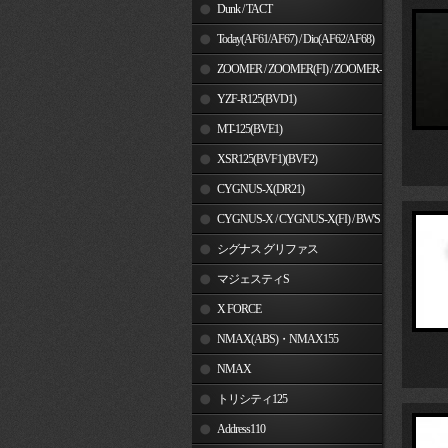
Dunk / TACT
Today(AF61/AF67) / Dio(AF62/AF68)
ZOOMER / ZOOMER(FI) / ZOOMER-
X
YZF-R125(BVD1)
MT-125(BVE1)
XSR125(BVF1)(BVF2)
CYGNUS-X(DR21)
CYGNUS-X / CYGNUS-X(FI) / BW'S
125
シグナス グリファス
マジェスティS
X FORCE
NMAX(ABS)・NMAX155
NMAX
トリシティ125
Address110