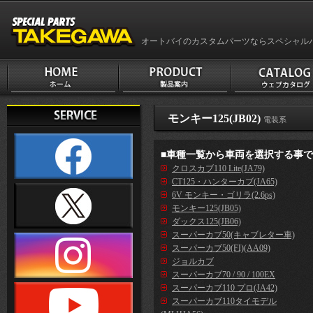
オートバイのカスタムパーツならスペシャル
モンキー125(JB02)
電装系
■車種一覧から車両を選択する事
クロスカブ110 Lite(JA79)
CT125・ハンターカブ(JA65)
6V モンキー・ゴリラ(2.6ps)
モンキー125(JB05)
ダックス125(JB06)
スーパーカブ50(キャブレター車)
スーパーカブ50(FI)(AA09)
ジョルカブ
スーパーカブ70 / 90 / 100EX
スーパーカブ110 プロ(JA42)
スーパーカブ110タイモデル