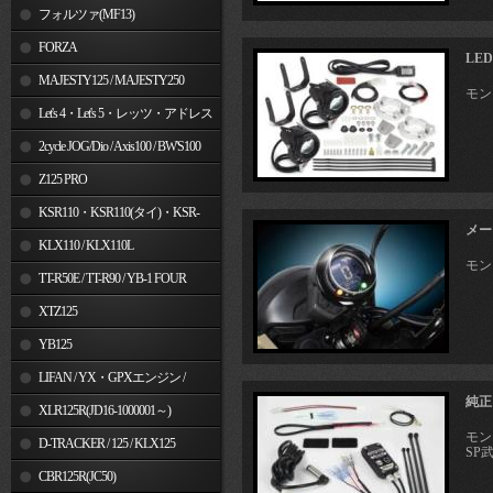
フォルツァ(MF13)
FORZA
LE
MAJESTY125 / MAJESTY250
モン
Let's 4・Let's 5・レッツ・アドレス
V50
2cycle JOG/Dio / Axis100 / BW'S100
Z125 PRO
KSR110・KSR110(タイ)・KSR-
メー
I/II・KSR PRO
KLX110 / KLX110L
モン
TT-R50E / TT-R90 / YB-1 FOUR
XTZ125
YB125
LIFAN / YX・GPXエンジン /
純正
Jincheng
XLR125R(JD16-1000001～)
モンキ
D-TRACKER / 125 / KLX125
SP
CBR125R(JC50)