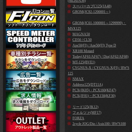
(MLHJA56)
スーパーカブC125(JA48)
GROM(JC92-1200001～)
GROM(JC61-1000001～1299999)・
MSX125
MAGNA50
CD50 / CL50
Ape50(FI) / Ape50(FI) Type D
XR100 Motard
Today(AF61/AF67) / Dio(AF62/AF68)
MT-125(BVE1)
CYGNUS-X / CYGNUS-X(FI) / BW'S
125
NMAX
Address125(DT11A)
PCX(JK05)・PCX160(KF47)
PCX(JF81)・PCX150(KF30)
リード125(JK12)
フォルツァ(MF17)
FORZA
2cycle JOG/Dio / Axis100 / BW'S100