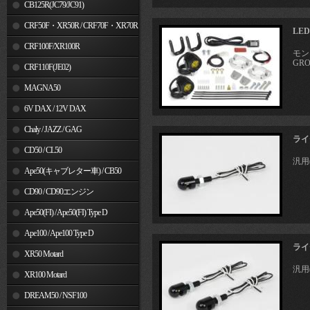
MSX125
CB125R(JC79/JC91)
CRF50F・XR50R / CRF70F・XR70R
LE
CRF100F/XR100R
モン
GRO
CRF110F(JE02)
MAGNA50
6V DAX / 12V DAX
Chaly / JAZZ / GAG
ライ
CD50 / CL50
汎用(
Ape50(キャブレター車) / CB50
CD90 / CD90エンジン
Ape50(FI) / Ape50(FI) Type D
Ape100 / Ape100 Type D
ライ
XR50 Motard
汎用(
XR100 Motard
DREAM50 / NSF100