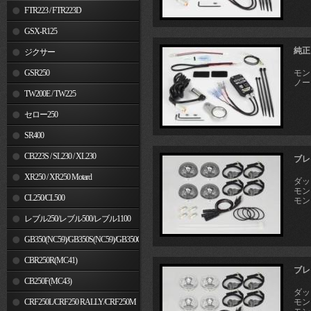
FTR223 / FTR223D
GSX-R125
純正
ジクサー
GSR250
モンキ
ノー
TW200E / TW225
セロー250
SR400
CB223S / SL230 / XL230
ブレ
XR250 / XR250 Motard
ダック
モンキ
CL250/CL500
モンキ
レブル250/レブル500/レブル1100
GB350(NC59)/GB350S(NC59)/GB350C(NC64)
CBR250R(MC41)
ブレ
CB250F(MC43)
ダック
CRF250L/CRF250 RALLY/CRF250M
モンキ