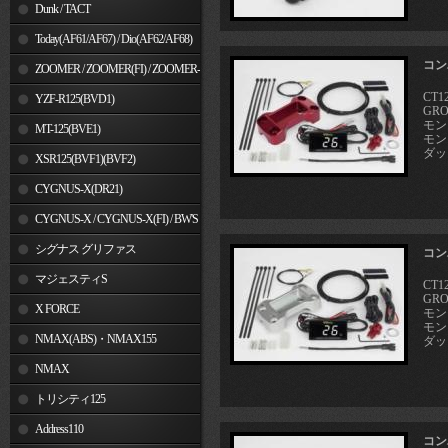
Dunk / TACT
Today(AF61/AF67) / Dio(AF62/AF68)
コン
ZOOMER / ZOOMER(FI) / ZOOMER-
CT1
X
YZF-R125(BVD1)
GRO
モンキ
MT-125(BVE1)
モンキ
ダック
XSR125(BVF1)(BVF2)
CYGNUS-X(DR21)
CYGNUS-X / CYGNUS-X(FI) / BW'S
125
シグナス グリファス
コン
マジェスティS
CT1
GRO
X FORCE
モンキ
モンキ
NMAX(ABS)・NMAX155
ダック
NMAX
トリシティ125
Address110
コン