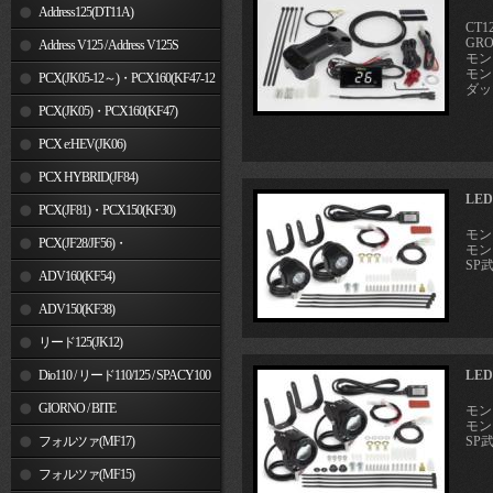
Address125(DT11A)
CT1
GRO
Address V125 / Address V125S
モンキ
モンキ
PCX(JK05-12～)・PCX160(KF47-12
ダック
～)
PCX(JK05)・PCX160(KF47)
PCX e:HEV(JK06)
PCX HYBRID(JF84)
LE
PCX(JF81)・PCX150(KF30)
モンキ
PCX(JF28/JF56)・
モンキ
SP
PCX150(KF12/KF18)
ADV160(KF54)
ADV150(KF38)
リード125(JK12)
Dio110 / リード110/125 / SPACY100
LE
GIORNO / BITE
モンキ
モンキ
フォルツァ(MF17)
SP
フォルツァ(MF15)