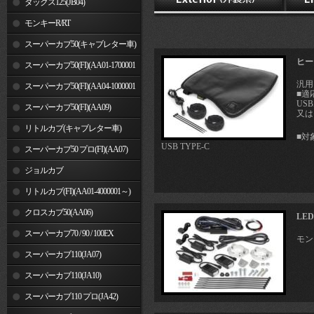
ダックス125(JB04)
モンキーR/RT
スーパーカブ50(キャブレター車)
ヒー
スーパーカブ50(FI)(AA01-1700001
汎用
～)
スーパーカブ50(FI)(AA04-1000001
■適
US
～)
スーパーカブ50(FI)(AA09)
又は
リトルカブ(キャブレター車)
■対
USB TYPE-C
スーパーカブ50 プロ(FI)(AA07)
ジョルカブ
リトルカブ(FI)(AA01-4000001～)
クロスカブ50(AA06)
LE
スーパーカブ70 / 90 / 100EX
モン
スーパーカブ110(JA07)
スーパーカブ110(JA10)
スーパーカブ110 プロ(JA42)