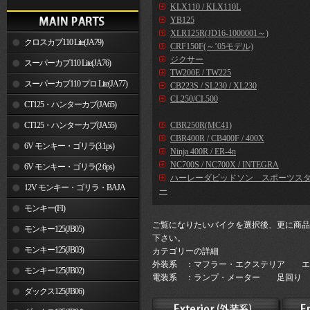
KLX110 / KLX110L
YB125
XLR125R(JD16-1000001～)
クロスカブ110 Lite(JA79)
CRF150F(～’05モデル)
ジクサー
スーパーカブ110 Lite(JA76)
TW200E / TW225
スーパーカブ110 プロ Lite(JA77)
CB223S / SL230 / XL230
CL250/CL500
CT125・ハンターカブ(JA65)
CT125・ハンターカブ(JA55)
CBR250R(MC41)
CBR400R / CB400F / 400X
6V モンキー・ゴリラ(3.1ps)
Ninja 400R / ER-4n
NC700S / NC700X / INTEGRA
6V モンキー・ゴリラ(2.6ps)
ハーレーダビッドソン スポーツス
12V モンキー・ゴリラ・BAJA
ー
モンキー(FI)
ご覧になりたいバイクを選択後、更に商品
モンキー125(JB05)
下さい。
モンキー125(JB03)
カテゴリーの詳細
外装系 ：マフラー・エクステリア エ
モンキー125(JB02)
電装系 ：ランプ・メーター 足回り 
ダックス125(JB06)