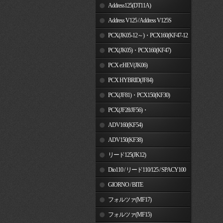
Address125(DT11A)
Address V125 / Address V125S
PCX(JK05-12～)・PCX160(KF47-12
～)
PCX(JK05)・PCX160(KF47)
PCX e:HEV(JK06)
PCX HYBRID(JF84)
PCX(JF81)・PCX150(KF30)
PCX(JF28/JF56)・
PCX150(KF12/KF18)
ADV160(KF54)
ADV150(KF38)
リード125(JK12)
Dio110 / リード110/125 / SPACY100
GIORNO / BITE
フォルツァ(MF17)
フォルツァ(MF15)