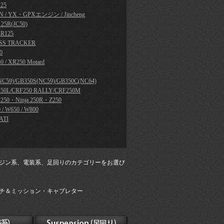
25
N / YX・GPXエンジン / Jincheng
25R(JC50)
R125
SS TRACKER
0
0 / XR250 Motard
NC59)/GB350S(NC59)/GB350C(NC64)
50L/CRF250 RALLY/CRF250M
a 250・Ninja 250R・Z250
 / W650 / W800
ATI
ジン系、電装系、足回りのカテゴリーをお選び
チ＆ミッション・キャブレター