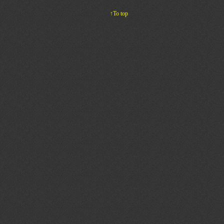
↑To top