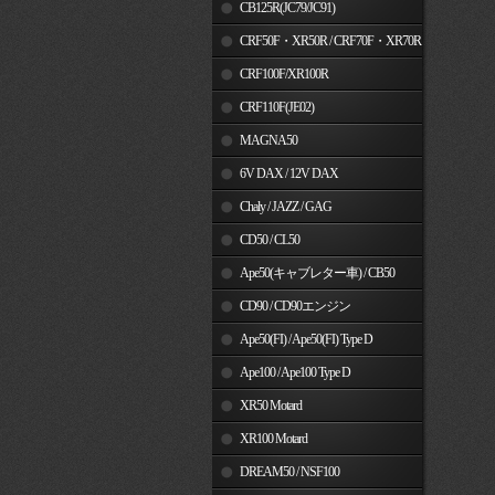
MSX125
CB125R(JC79/JC91)
CRF50F・XR50R / CRF70F・XR70R
CRF100F/XR100R
CRF110F(JE02)
MAGNA50
6V DAX / 12V DAX
Chaly / JAZZ / GAG
CD50 / CL50
Ape50(キャブレター車) / CB50
CD90 / CD90エンジン
Ape50(FI) / Ape50(FI) Type D
Ape100 / Ape100 Type D
XR50 Motard
XR100 Motard
DREAM50 / NSF100