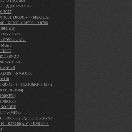
カブ110(JA60)
ーカブC125(JA71)
(JC75)
M(JC61-1300001～)・MSX125SF
50F・XR50R / CRF70F・XR70R
10F(JE02)
y / JAZZ / GAG
0 / CD90エンジン
 Motard
 / TACT
R125(BVD1)
NUS-X(DR21)
ェスティS
X(ABS)・NMAX155
ess110
JK05-12～)・PCX160(KF47-12～)
HYBRID(JF84)
60(KF54)
50(KF38)
NO / BITE
ツァ(MF13)
's 4・Let's 5・レッツ・アドレスV50
110・KSR110(タイ)・KSR-I/II・
O