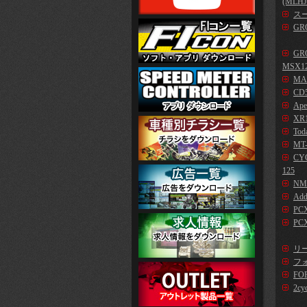
(MLHJ
スー
GR
GR
MSX1
MA
CD5
Ape
XR1
Tod
MT-
CYG
125
NM
Add
PC
PCX
リー
フォ
FO
2cy