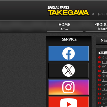
オートバイ
Nin
■車
クロ
CT
6V
モン
ダッ
ス
スー
ジ
スー
スー
ス