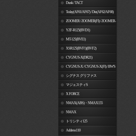
Dunk / TACT
Today(AF61/AF67) / Dio(AF62/AF68)
ZOOMER / ZOOMER(FI) / ZOOMER-
X
YZF-R125(BVD1)
MT-125(BVE1)
XSR125(BVF1)(BVF2)
CYGNUS-X(DR21)
CYGNUS-X / CYGNUS-X(FI) / BW'S
125
シグナス グリファス
マジェスティS
X FORCE
NMAX(ABS)・NMAX155
NMAX
トリシティ125
Address110