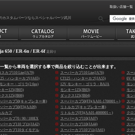
取扱い店舗一覧
のカスタムパーツならスペシャルパーツ武川
ja 650 / ER-6n / ER-6f
足回り
種一覧から車両を選択する事で商品を絞り込むことが出来ます。
スカブ110 Lite(JA79)
スーパーカブ110 Lite(JA76)
スーパ
125・ハンターカブ(JA65)
CT125・ハンターカブ(JA55)
6V 
 モンキー・ゴリラ(2.6ps)
12V モンキー・ゴリラ・BAJA
モンキ
キー125(JB05)
モンキー125(JB03)
モンキ
クス125(JB06)
ダックス125(JB04)
モンキ
ーパーカブ50(キャブレター車)
スーパーカブ50(FI)(AA01-1700001～)
スーパ
パーカブ50(FI)(AA09)
リトルカブ(キャブレター車)
スーパ
ョルカブ
リトルカブ(FI)(AA01-4000001～)
クロス
パーカブ70 / 90 / 100EX
スーパーカブ110(JA07)
スーパ
パーカブ110 プロ(JA42)
スーパーカブ110(JA44)
スーパ
ーパーカブ110タイモデル
スーパーカブ110プロ(JA61)
クロス