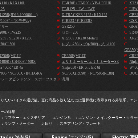
110 / KLX110L
TT-R50E / TT-R90 / YB-1 FOUR
XTZ1
125
TT-R125・LW・LWE
LIFA
125R(JD16-1000001～)
D-TRACKER / 125 / KLX125
CBR1
F150F(～’05モデル)
FTR223 / FTR223D
GSX-
クサー
GSR250
GRA
00E / TW225
セロー250
SR40
23S / SL230 / XL230
XR230 / XR230 Motard
XR25
50/CL500
レブル250/レブル500/レブル1100
GB350(
R250R(MC41)
CB250F(MC43)
CRF2
400R / CB400F / 400X
エリミネーター/エリミネーターSE
Ninj
ja 400R / ER-4n
Ninja 650 / ER-6n / ER-6f
W400
00S / NC700X / INTEGRA
NC750X(RC90)・NC750S(RC88)
DUC
ーレーダビッドソン スポーツスタ
汎用
なりたいバイクを選択後、更に商品を絞り込むには選択後に表示される外装系、エン
。
リーの詳細
 ：マフラー・エクステリア エンジン系 ：エンジン・オイルクーラー・クラッ
 ：ランプ・メーター 足回り ：ステアリング・ブレーキ