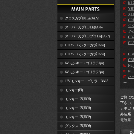
KLX
YB
XLR
クロスカブ110 Lite(JA79)
CR
ジ
スーパーカブ110 Lite(JA76)
TW2
スーパーカブ110 プロ Lite(JA77)
CB2
CL2
CT125・ハンターカブ(JA65)
CT125・ハンターカブ(JA55)
CB
CBR
6V モンキー・ゴリラ(3.1ps)
Nin
NC7
6V モンキー・ゴリラ(2.6ps)
ハ
12V モンキー・ゴリラ・BAJA
ー
モンキー(FI)
ご覧に
モンキー125(JB05)
下さい
モンキー125(JB03)
カテゴ
外装系
モンキー125(JB02)
電装系
ダックス125(JB06)