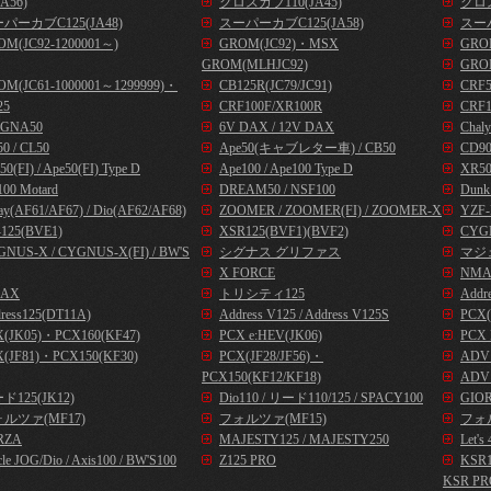
A56)
クロスカブ110(JA45)
クロス
パーカブC125(JA48)
スーパーカブC125(JA58)
スーパ
OM(JC92-1200001～)
GROM(JC92)・MSX
GROM
GROM(MLHJC92)
GRO
OM(JC61-1000001～1299999)・
CB125R(JC79/JC91)
CRF
25
CRF100F/XR100R
CRF1
GNA50
6V DAX / 12V DAX
Chal
0 / CL50
Ape50(キャブレター車) / CB50
CD9
50(FI) / Ape50(FI) Type D
Ape100 / Ape100 Type D
XR50
00 Motard
DREAM50 / NSF100
Dunk
ay(AF61/AF67) / Dio(AF62/AF68)
ZOOMER / ZOOMER(FI) / ZOOMER-X
YZF-
125(BVE1)
XSR125(BVF1)(BVF2)
CYG
NUS-X / CYGNUS-X(FI) / BW'S
シグナス グリファス
マジ
X FORCE
NMA
AX
トリシティ125
Addr
ress125(DT11A)
Address V125 / Address V125S
PCX(
X(JK05)・PCX160(KF47)
PCX e:HEV(JK06)
PCX 
(JF81)・PCX150(KF30)
PCX(JF28/JF56)・
ADV1
PCX150(KF12/KF18)
ADV1
ド125(JK12)
Dio110 / リード110/125 / SPACY100
GIOR
ルツァ(MF17)
フォルツァ(MF15)
フォル
RZA
MAJESTY125 / MAJESTY250
Let
cle JOG/Dio / Axis100 / BW'S100
Z125 PRO
KSR
KSR PR