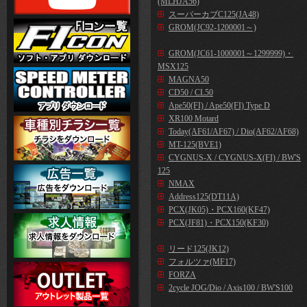
(MLHJA56)
スーパーカブC125(JA48)
GROM(JC92-1200001～)
GROM(JC61-1000001～1299999)・
MSX125
MAGNA50
CD50 / CL50
Ape50(FI) / Ape50(FI) Type D
XR100 Motard
Today(AF61/AF67) / Dio(AF62/AF68)
MT-125(BVE1)
CYGNUS-X / CYGNUS-X(FI) / BW'S
125
NMAX
Address125(DT11A)
PCX(JK05)・PCX160(KF47)
PCX(JF81)・PCX150(KF30)
リード125(JK12)
フォルツァ(MF17)
FORZA
2cycle JOG/Dio / Axis100 / BW'S100