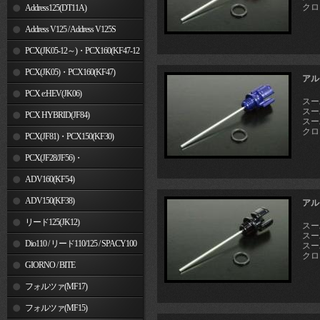
クロス
Address125(DT11A)
Address V125 / Address V125S
PCX(JK05-12～)・PCX160(KF47-12
～)
PCX(JK05)・PCX160(KF47)
アル
PCX e:HEV(JK06)
スーパ
スーパ
PCX HYBRID(JF84)
スーパ
クロス
PCX(JF81)・PCX150(KF30)
PCX(JF28/JF56)・
PCX150(KF12/KF18)
ADV160(KF54)
ADV150(KF38)
アル
リード125(JK12)
スーパ
スーパ
Dio110 / リード110/125 / SPACY100
スーパ
クロス
GIORNO / BITE
フォルツァ(MF17)
フォルツァ(MF15)