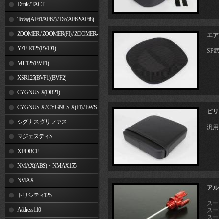
Dunk / TACT
Today(AF61/AF67) / Dio(AF62/AF68)
ZOOMER / ZOOMER(FI) / ZOOMER-
エア
X
YZF-R125(BVD1)
SP
MT-125(BVE1)
XSR125(BVF1)(BVF2)
CYGNUS-X(DR21)
CYGNUS-X / CYGNUS-X(FI) / BW'S
ピリ
125
シグナス グリファス
汎用
マジェスティS
X FORCE
NMAX(ABS)・NMAX155
NMAX
アル
トリシティ125
スーパ
Address110
スーパ
スーパ