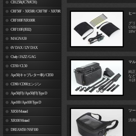
MSX125
CB125R(JC79/JC91)
CRF50F・XR50R / CRF70F・XR70R
ヒート
CRF100F/XR100R
グリ
US
CRF110F(JE02)
18W
MAGNA50
6V DAX / 12V DAX
Chaly / JAZZ / GAG
マル
CD50 / CL50
純正
Ape50(キャブレター車) / CB50
など
※詳
CD90 / CD90エンジン
Ape50(FI) / Ape50(FI) Type D
Ape100 / Ape100 Type D
ツー
XR50 Motard
汎用
XR100 Motard
DREAM50 / NSF100