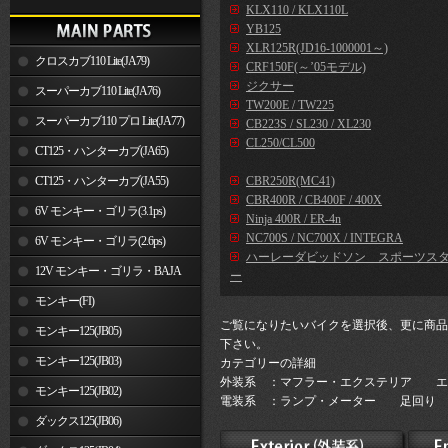
KLX110 / KLX110L
YB125
XLR125R(JD16-1000001～)
クロスカブ110 Lite(JA79)
CRF150F(～’05モデル)
ジクサー
スーパーカブ110 Lite(JA76)
TW200E / TW225
スーパーカブ110 プロ Lite(JA77)
CB223S / SL230 / XL230
CL250/CL500
CT125・ハンターカブ(JA65)
CT125・ハンターカブ(JA55)
CBR250R(MC41)
CBR400R / CB400F / 400X
6V モンキー・ゴリラ(3.1ps)
Ninja 400R / ER-4n
NC700S / NC700X / INTEGRA
6V モンキー・ゴリラ(2.6ps)
ハーレーダビッドソン スポーツス
12V モンキー・ゴリラ・BAJA
ー
モンキー(FI)
ご覧になりたいバイクを選択後、更に商品
モンキー125(JB05)
下さい。
モンキー125(JB03)
カテゴリーの詳細
外装系 ：マフラー・エクステリア エ
モンキー125(JB02)
電装系 ：ランプ・メーター 足回り 
ダックス125(JB06)