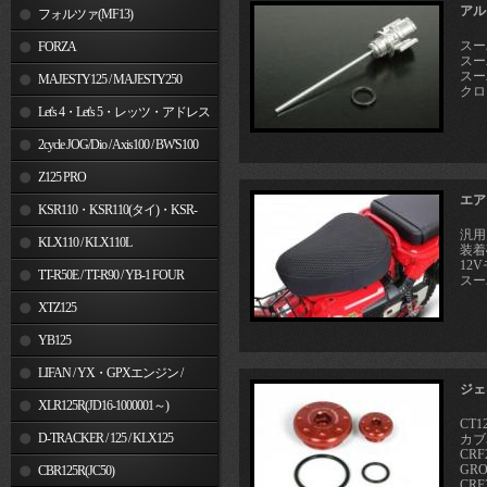
アル
フォルツァ(MF13)
スーパ
FORZA
スーパ
スーパ
MAJESTY125 / MAJESTY250
クロス
Let's 4・Let's 5・レッツ・アドレス
V50
2cycle JOG/Dio / Axis100 / BW'S100
Z125 PRO
エア
KSR110・KSR110(タイ)・KSR-
汎用
I/II・KSR PRO
KLX110 / KLX110L
装着
12
TT-R50E / TT-R90 / YB-1 FOUR
スー
XTZ125
YB125
LIFAN / YX・GPXエンジン /
ジェ
Jincheng
XLR125R(JD16-1000001～)
CT1
D-TRACKER / 125 / KLX125
カブ5
CRF
GRO
CBR125R(JC50)
CRF