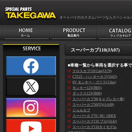
オートバイのカスタムパーツならスペシャル
スーパーカブ110(JA07)
■車種一覧から車両を選択する事
クロスカブ110 Lite(JA79)
CT125・ハンターカブ(JA65)
6V モンキー・ゴリラ(2.6ps)
モンキー125(JB05)
ダックス125(JB06)
スーパーカブ50(キャブレター車)
スーパーカブ50(FI)(AA09)
ジョルカブ
スーパーカブ70 / 90 / 100EX
スーパーカブ110 プロ(JA42)
スーパーカブ110タイモデル