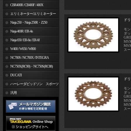
CBR400R / CB400F / 400X
エリミネーター/エリミネーター
ドリ
SE
Ninja 250・Ninja 250R・Z250
モンキ
Ninja 400R / ER-4n
ダック
GRO
Ninja 650 / ER-6n / ER-6f
MSX
MSX
W400 / W650 / W800
スーパ
NC700S / NC700X / INTEGRA
NC750X(RC90)・NC750S(RC88)
DUCATI
ドリ
ハーレーダビッドソン スポーツ
モンキ
ダック
スター
汎用
GRO
MSX
MSX
スーパ