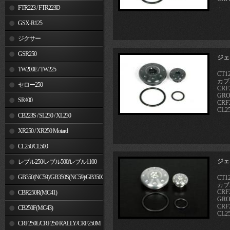
...
FTR223 / FTR223D
GSX-R125
ジクサー
GSR250
ジェ
TW200E / TW225
CT1
カブ5
セロー250
CR
GRO
SR400
CRF
CL25
CB223S / SL230 / XL230
XR250 / XR250 Motard
CL250/CL500
ジェ
レブル250/レブル500/レブル1100
GB350(NC59)/GB350S(NC59)/GB350C(NC64)
CT1
カブ5
CR
CBR250R(MC41)
GRO
CRF
CB250F(MC43)
CL25
CRF250L/CRF250 RALLY/CRF250M