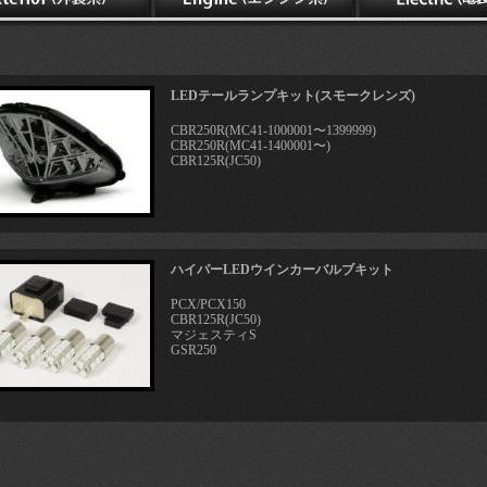
LEDテールランプキット(スモークレンズ)
CBR250R(MC41-1000001〜1399999)
CBR250R(MC41-1400001〜)
CBR125R(JC50)
ハイパーLEDウインカーバルブキット
PCX/PCX150
CBR125R(JC50)
マジェスティS
GSR250