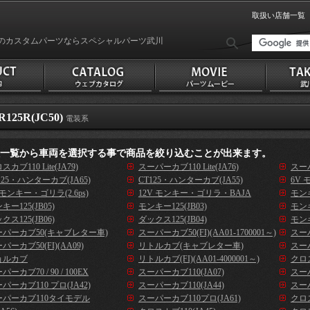
取扱い店舗一覧
のカスタムパーツならスペシャルパーツ武川
R125R(JC50)
電装系
種一覧から車両を選択する事で商品を絞り込むことが出来ます。
スカブ110 Lite(JA79)
スーパーカブ110 Lite(JA76)
スーパ
125・ハンターカブ(JA65)
CT125・ハンターカブ(JA55)
6V 
 モンキー・ゴリラ(2.6ps)
12V モンキー・ゴリラ・BAJA
モンキ
キー125(JB05)
モンキー125(JB03)
モンキ
クス125(JB06)
ダックス125(JB04)
モンキ
ーパーカブ50(キャブレター車)
スーパーカブ50(FI)(AA01-1700001～)
スーパ
パーカブ50(FI)(AA09)
リトルカブ(キャブレター車)
スーパ
ョルカブ
リトルカブ(FI)(AA01-4000001～)
クロス
パーカブ70 / 90 / 100EX
スーパーカブ110(JA07)
スーパ
パーカブ110 プロ(JA42)
スーパーカブ110(JA44)
スーパ
ーパーカブ110タイモデル
スーパーカブ110プロ(JA61)
クロス