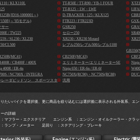
110 / KLX110L
TT-R50E / TT-R90 / YB-1 FOUR
XTZ1
125
TT-R125・LW・LWE
LIFA
125R(JD16-1000001～)
D-TRACKER / 125 / KLX125
CBR1
F150F(～’05モデル)
FTR223 / FTR223D
GSX-
クサー
GSR250
GRA
00E / TW225
セロー250
SR40
23S / SL230 / XL230
XR230 / XR230 Motard
XR25
50/CL500
レブル250/レブル500/レブル1100
GB350(
R250R(MC41)
CB250F(MC43)
CRF2
400R / CB400F / 400X
エリミネーター/エリミネーターSE
Ninj
ja 400R / ER-4n
Ninja 650 / ER-6n / ER-6f
W400
00S / NC700X / INTEGRA
NC750X(RC90)・NC750S(RC88)
DUC
ーレーダビッドソン スポーツスタ
汎用
なりたいバイクを選択後、更に商品を絞り込むには選択後に表示される外装系、エン
。
リーの詳細
 ：マフラー・エクステリア エンジン系 ：エンジン・オイルクーラー・クラッ
 ：ランプ・メーター 足回り ：ステアリング・ブレーキ