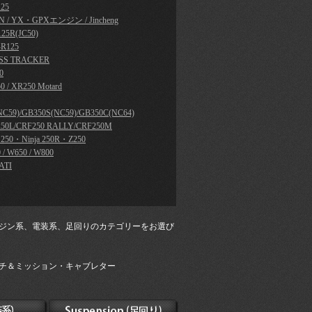
25
N / YX・GPXエンジン / Jincheng
25R(JC50)
R125
SS TRACKER
0
0 / XR250 Motard
NC59)/GB350S(NC59)/GB350C(NC64)
50L/CRF250 RALLY/CRF250M
a 250・Ninja 250R・Z250
 / W650 / W800
ATI
ジン系、電装系、足回りのカテゴリーをお選び
チ＆ミッション・キャブレター