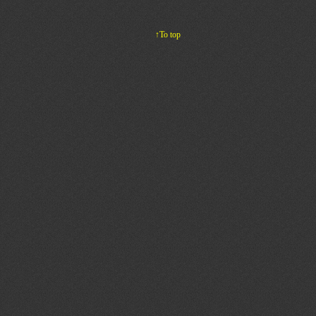
↑To top