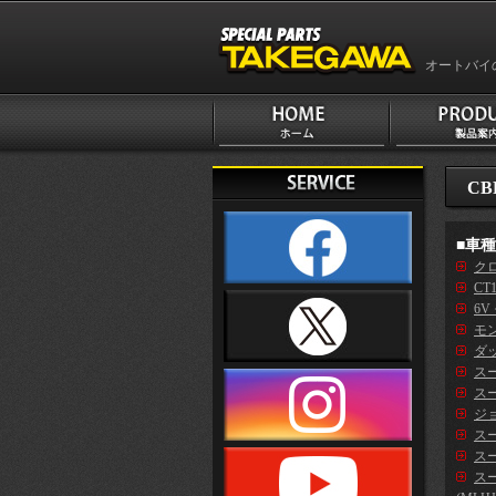
オートバイ
CB
■車
クロ
CT
6V
モン
ダッ
ス
スー
ジ
スー
スー
ス