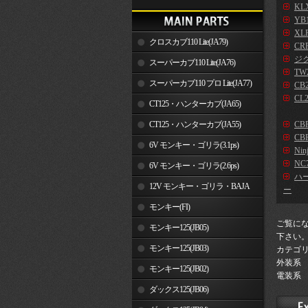
KLX
YB
XLR
クロスカブ110 Lite(JA79)
CR
ジ
スーパーカブ110 Lite(JA76)
TW2
スーパーカブ110 プロ Lite(JA77)
CB2
CL2
CT125・ハンターカブ(JA65)
CT125・ハンターカブ(JA55)
CB
CBR
6V モンキー・ゴリラ(3.1ps)
Nin
NC7
6V モンキー・ゴリラ(2.6ps)
ハ
12V モンキー・ゴリラ・BAJA
ー
モンキー(FI)
ご覧に
モンキー125(JB05)
下さい
モンキー125(JB03)
カテゴ
外装系
モンキー125(JB02)
電装系
ダックス125(JB06)