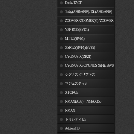
Dunk / TACT
Today(AF61/AF67) / Dio(AF62/AF68)
ZOOMER / ZOOMER(FI) / ZOOMER-
X
YZF-R125(BVD1)
MT-125(BVE1)
XSR125(BVF1)(BVF2)
CYGNUS-X(DR21)
CYGNUS-X / CYGNUS-X(FI) / BW'S
125
シグナス グリファス
マジェスティS
X FORCE
NMAX(ABS)・NMAX155
NMAX
トリシティ125
Address110