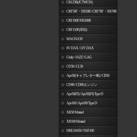
MSX125
CB125R(JC79/JC91)
CRF50F・XR50R / CRF70F・XR70R
CRF100F/XR100R
CRF110F(JE02)
MAGNA50
6V DAX / 12V DAX
Chaly / JAZZ / GAG
CD50 / CL50
Ape50(キャブレター車) / CB50
CD90 / CD90エンジン
Ape50(FI) / Ape50(FI) Type D
Ape100 / Ape100 Type D
XR50 Motard
XR100 Motard
DREAM50 / NSF100