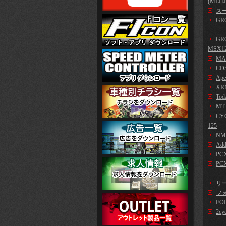
(MLHJ
スー
GR
GR
MSX1
MA
CD5
Ape
XR1
Tod
MT-
CYG
125
NM
Add
PC
PCX
リー
フォ
FO
2cy