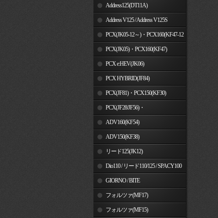
Address125(DT11A)
Address V125 / Address V125S
PCX(JK05-12～)・PCX160(KF47-12
～)
PCX(JK05)・PCX160(KF47)
PCX e:HEV(JK06)
PCX HYBRID(JF84)
PCX(JF81)・PCX150(KF30)
PCX(JF28/JF56)・
PCX150(KF12/KF18)
ADV160(KF54)
ADV150(KF38)
リード125(JK12)
Dio110 / リード110/125 / SPACY100
GIORNO / BITE
フォルツァ(MF17)
フォルツァ(MF15)