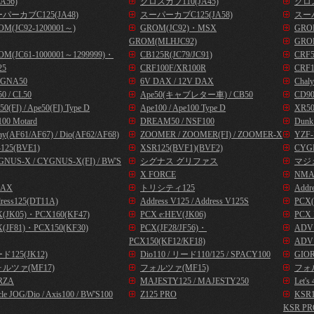
A56)
クロスカブ110(JA45)
クロス
パーカブC125(JA48)
スーパーカブC125(JA58)
スーパ
OM(JC92-1200001～)
GROM(JC92)・MSX
GROM
GROM(MLHJC92)
GRO
OM(JC61-1000001～1299999)・
CB125R(JC79/JC91)
CRF
25
CRF100F/XR100R
CRF1
GNA50
6V DAX / 12V DAX
Chal
0 / CL50
Ape50(キャブレター車) / CB50
CD9
50(FI) / Ape50(FI) Type D
Ape100 / Ape100 Type D
XR50
00 Motard
DREAM50 / NSF100
Dunk
ay(AF61/AF67) / Dio(AF62/AF68)
ZOOMER / ZOOMER(FI) / ZOOMER-X
YZF-
125(BVE1)
XSR125(BVF1)(BVF2)
CYG
NUS-X / CYGNUS-X(FI) / BW'S
シグナス グリファス
マジ
X FORCE
NMA
AX
トリシティ125
Addr
ress125(DT11A)
Address V125 / Address V125S
PCX(
X(JK05)・PCX160(KF47)
PCX e:HEV(JK06)
PCX 
(JF81)・PCX150(KF30)
PCX(JF28/JF56)・
ADV1
PCX150(KF12/KF18)
ADV1
ド125(JK12)
Dio110 / リード110/125 / SPACY100
GIOR
ルツァ(MF17)
フォルツァ(MF15)
フォル
RZA
MAJESTY125 / MAJESTY250
Let
cle JOG/Dio / Axis100 / BW'S100
Z125 PRO
KSR
KSR PR