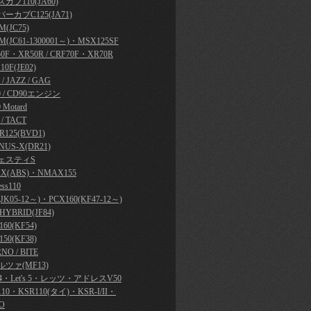
カブ110(JA60)
ーカブC125(JA71)
(JC75)
M(JC61-1300001～)・MSX125SF
50F・XR50R / CRF70F・XR70R
10F(JE02)
y / JAZZ / GAG
0 / CD90エンジン
 Motard
 / TACT
R125(BVD1)
NUS-X(DR21)
ェスティS
X(ABS)・NMAX155
ess110
JK05-12～)・PCX160(KF47-12～)
HYBRID(JF84)
60(KF54)
50(KF38)
NO / BITE
ツァ(MF13)
's 4・Let's 5・レッツ・アドレスV50
110・KSR110(タイ)・KSR-I/II・
O