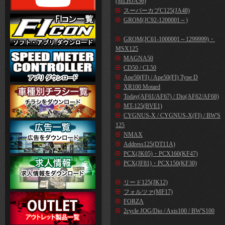
(MLHJA56)
スーパーカブC125(JA48)
GROM(JC92-1200001～)
GROM(JC61-1000001～1299999)・
MSX125
MAGNA50
CD50 / CL50
Ape50(FI) / Ape50(FI) Type D
XR100 Motard
Today(AF61/AF67) / Dio(AF62/AF68)
MT-125(BVE1)
CYGNUS-X / CYGNUS-X(FI) / BW'S
125
NMAX
Address125(DT11A)
PCX(JK05)・PCX160(KF47)
PCX(JF81)・PCX150(KF30)
リード125(JK12)
フォルツァ(MF17)
FORZA
2cycle JOG/Dio / Axis100 / BW'S100