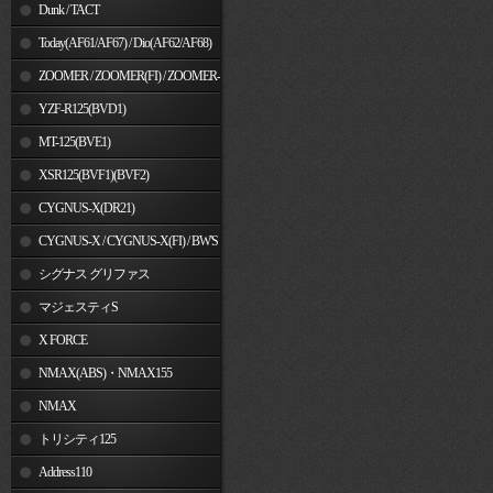
Dunk / TACT
Today(AF61/AF67) / Dio(AF62/AF68)
ZOOMER / ZOOMER(FI) / ZOOMER-
X
YZF-R125(BVD1)
MT-125(BVE1)
XSR125(BVF1)(BVF2)
CYGNUS-X(DR21)
CYGNUS-X / CYGNUS-X(FI) / BW'S
125
シグナス グリファス
マジェスティS
X FORCE
NMAX(ABS)・NMAX155
NMAX
トリシティ125
Address110