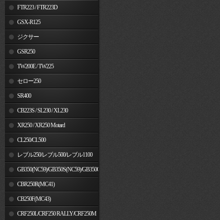
FTR223 / FTR223D
GSX-R125
ジクサー
GSR250
TW200E / TW225
セロー250
SR400
CB223S / SL230 / XL230
XR250 / XR250 Motard
CL250/CL500
レブル250/レブル500/レブル1100
GB350(NC59)/GB350S(NC59)/GB350C(NC64)
CBR250R(MC41)
CB250F(MC43)
CRF250L/CRF250 RALLY/CRF250M