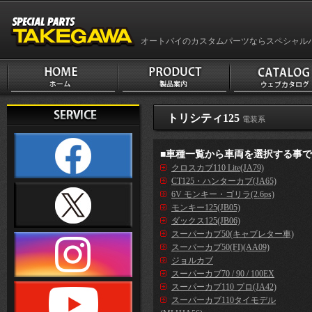
オートバイのカスタムパーツならスペシャル
トリシティ125
電装系
■車種一覧から車両を選択する事
クロスカブ110 Lite(JA79)
CT125・ハンターカブ(JA65)
6V モンキー・ゴリラ(2.6ps)
モンキー125(JB05)
ダックス125(JB06)
スーパーカブ50(キャブレター車)
スーパーカブ50(FI)(AA09)
ジョルカブ
スーパーカブ70 / 90 / 100EX
スーパーカブ110 プロ(JA42)
スーパーカブ110タイモデル