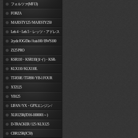
フォルツァ(MF13)
FORZA
MAJESTY125 / MAJESTY250
Let's 4・Let's 5・レッツ・アドレス
V50
2cycle JOG/Dio / Axis100 / BW'S100
Z125 PRO
KSR110・KSR110(タイ)・KSR-
I/II・KSR PRO
KLX110 / KLX110L
TT-R50E / TT-R90 / YB-1 FOUR
XTZ125
YB125
LIFAN / YX・GPXエンジン /
Jincheng
XLR125R(JD16-1000001～)
D-TRACKER / 125 / KLX125
CBR125R(JC50)