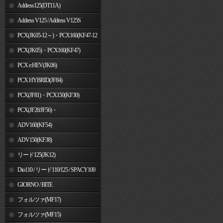
Address125(DT11A)
Address V125 / Address V125S
PCX(JK05-12～)・PCX160(KF47-12
～)
PCX(JK05)・PCX160(KF47)
PCX e:HEV(JK06)
PCX HYBRID(JF84)
PCX(JF81)・PCX150(KF30)
PCX(JF28/JF56)・
PCX150(KF12/KF18)
ADV160(KF54)
ADV150(KF38)
リード125(JK12)
Dio110 / リード110/125 / SPACY100
GIORNO / BITE
フォルツァ(MF17)
フォルツァ(MF15)