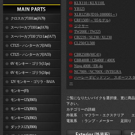
KLX110 / KLX110L
YB125
XLR125R(JD16-1000001～)
クロスカブ110 Lite(JA79)
CRF150F(～’05モデル)
ジクサー
スーパーカブ110 Lite(JA76)
TW200E / TW225
スーパーカブ110 プロ Lite(JA77)
CB223S / SL230 / XL230
CL250/CL500
CT125・ハンターカブ(JA65)
CT125・ハンターカブ(JA55)
CBR250R(MC41)
CBR400R / CB400F / 400X
6V モンキー・ゴリラ(3.1ps)
Ninja 400R / ER-4n
NC700S / NC700X / INTEGRA
6V モンキー・ゴリラ(2.6ps)
ハーレーダビッドソン スポーツス
12V モンキー・ゴリラ・BAJA
ー
モンキー(FI)
ご覧になりたいバイクを選択後、更に商品
モンキー125(JB05)
下さい。
モンキー125(JB03)
カテゴリーの詳細
外装系 ：マフラー・エクステリア エ
モンキー125(JB02)
電装系 ：ランプ・メーター 足回り 
ダックス125(JB06)