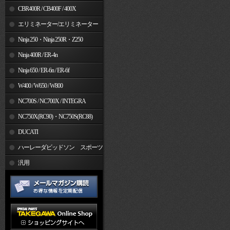
CBR400R / CB400F / 400X
エリミネーター/エリミネーター
SE
Ninja 250・Ninja 250R・Z250
Ninja 400R / ER-4n
Ninja 650 / ER-6n / ER-6f
W400 / W650 / W800
NC700S / NC700X / INTEGRA
NC750X(RC90)・NC750S(RC88)
DUCATI
ハーレーダビッドソン スポーツ
スター
汎用