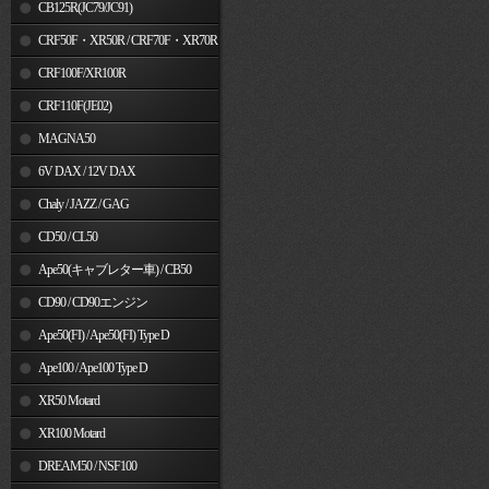
MSX125
CB125R(JC79/JC91)
CRF50F・XR50R / CRF70F・XR70R
CRF100F/XR100R
CRF110F(JE02)
MAGNA50
6V DAX / 12V DAX
Chaly / JAZZ / GAG
CD50 / CL50
Ape50(キャブレター車) / CB50
CD90 / CD90エンジン
Ape50(FI) / Ape50(FI) Type D
Ape100 / Ape100 Type D
XR50 Motard
XR100 Motard
DREAM50 / NSF100