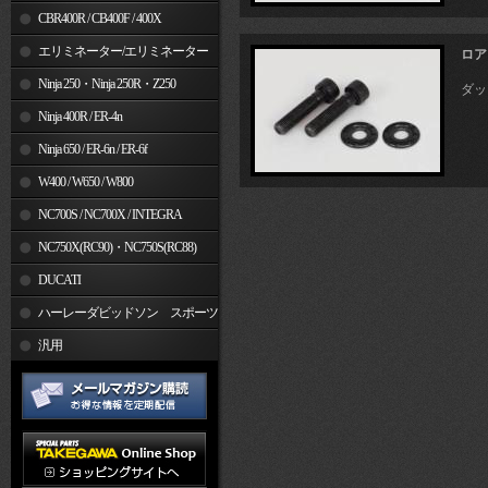
CBR400R / CB400F / 400X
エリミネーター/エリミネーター
ロア
SE
Ninja 250・Ninja 250R・Z250
ダック
Ninja 400R / ER-4n
Ninja 650 / ER-6n / ER-6f
W400 / W650 / W800
NC700S / NC700X / INTEGRA
NC750X(RC90)・NC750S(RC88)
DUCATI
ハーレーダビッドソン スポーツ
スター
汎用