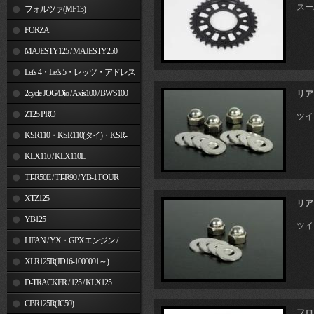
スー
フォルツァ(MF13)
FORZA
MAJESTY125 / MAJESTY250
Let's 4・Let's 5・レッツ・アドレス
V50
2cycle JOG/Dio / Axis100 / BW'S100
リア
Z125 PRO
ツイ
KSR110・KSR110(タイ)・KSR-
I/II・KSR PRO
KLX110 / KLX110L
TT-R50E / TT-R90 / YB-1 FOUR
XTZ125
リア
YB125
ツイ
LIFAN / YX・GPXエンジン /
Jincheng
XLR125R(JD16-1000001～)
D-TRACKER / 125 / KLX125
CBR125R(JC50)
フロ