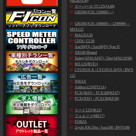
(MLHJA56)
スーパーカブC125(JA48)
GROM(JC92-1200001～)
GROM(JC61-1000001～1299999)・
MSX125
MAGNA50
CD50 / CL50
Ape50(FI) / Ape50(FI) Type D
XR100 Motard
Today(AF61/AF67) / Dio(AF62/AF68)
MT-125(BVE1)
CYGNUS-X / CYGNUS-X(FI) / BW'S
125
NMAX
Address125(DT11A)
PCX(JK05)・PCX160(KF47)
PCX(JF81)・PCX150(KF30)
リード125(JK12)
フォルツァ(MF17)
FORZA
2cycle JOG/Dio / Axis100 / BW'S100