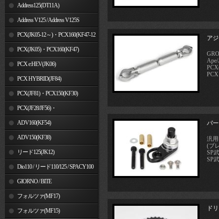
Address125(DT11A)
Address V125 / Address V125S
PCX(JK05-12～)・PCX160(KF47-12
アジ
～)
PCX(JK05)・PCX160(KF47)
GR
Ape/
PCX e:HEV(JK06)
PCX
PCX
PCX HYBRID(JF84)
PCX(JF81)・PCX150(KF30)
PCX(JF28/JF56)・
PCX150(KF12/KF18)
ADV160(KF54)
パー
ADV150(KF38)
汎用
(ブ
リード125(JK12)
SP
SP武
Dio110 / リード110/125 / SPACY100
GIORNO / BITE
フォルツァ(MF17)
ドリ
フォルツァ(MF15)