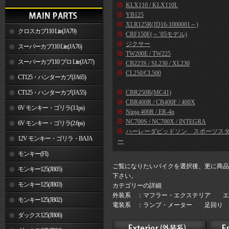
KLX110 / KLX110L
YB125
XLR125R(JD16-1000001～)
クロスカブ110 Lite(JA79)
CRF150F(～’05モデル)
ジクサー
スーパーカブ110 Lite(JA76)
TW200E / TW225
スーパーカブ110 プロ Lite(JA77)
CB223S / SL230 / XL230
CL250/CL500
CT125・ハンターカブ(JA65)
CT125・ハンターカブ(JA55)
CBR250R(MC41)
CBR400R / CB400F / 400X
6V モンキー・ゴリラ(3.1ps)
Ninja 400R / ER-4n
NC700S / NC700X / INTEGRA
6V モンキー・ゴリラ(2.6ps)
ハーレーダビッドソン スポーツス
12V モンキー・ゴリラ・BAJA
ー
モンキー(FI)
ご覧になりたいバイクを選択後、更に商品
モンキー125(JB05)
下さい。
モンキー125(JB03)
カテゴリーの詳細
外装系 ：マフラー・エクステリア エ
モンキー125(JB02)
電装系 ：ランプ・メーター 足回り 
ダックス125(JB06)