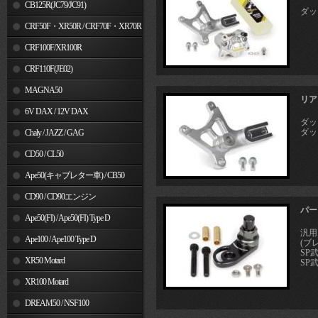
MSX125
CB125R(JC79/JC91)
ダック
CRF50F・XR50R / CRF70F・XR70R
CRF100F/XR100R
CRF110F(JE02)
MAGNA50
リア
6V DAX / 12V DAX
ダック
ダック
Chaly / JAZZ / GAG
CD50 / CL50
Ape50(キャブレター車) / CB50
CD90 / CD90エンジン
パー
Ape50(FI) / Ape50(FI) Type D
汎用
Ape100 / Ape100 Type D
(ブ
SP
XR50 Motard
SP武
XR100 Motard
DREAM50 / NSF100