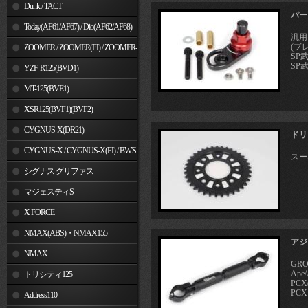
Dunk / TACT
パー
Today(AF61/AF67) / Dio(AF62/AF68)
汎用
(ブ
ZOOMER / ZOOMER(FI) / ZOOMER-
SP
SP武
X
YZF-R125(BVD1)
MT-125(BVE1)
XSR125(BVF1)(BVF2)
CYGNUS-X(DR21)
ドリ
CYGNUS-X / CYGNUS-X(FI) / BW'S
スー
125
シグナス グリファス
マジェスティS
X FORCE
NMAX(ABS)・NMAX155
アジ
NMAX
GR
Ape/
トリシティ125
PCX
PCX
Address110