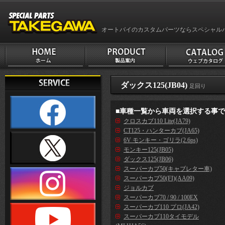
オートバイのカスタムパーツならスペシャル
ダックス125(JB04)
足回り
■車種一覧から車両を選択する事
クロスカブ110 Lite(JA79)
CT125・ハンターカブ(JA65)
6V モンキー・ゴリラ(2.6ps)
モンキー125(JB05)
ダックス125(JB06)
スーパーカブ50(キャブレター車)
スーパーカブ50(FI)(AA09)
ジョルカブ
スーパーカブ70 / 90 / 100EX
スーパーカブ110 プロ(JA42)
スーパーカブ110タイモデル