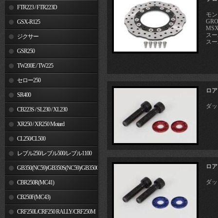
FTR223 / FTR223D
モンキ
GRO
GSX-R125
MSX
スーパ
ジクサー
スーパ
GSR250
TW200E / TW225
セロー250
ロア
SR400
ダック
CB223S / SL230 / XL230
XR250 / XR250 Motard
CL250/CL500
レブル250/レブル500/レブル1100
ロア
GB350(NC59)/GB350S(NC59)/GB350C(NC64)
ダック
CBR250R(MC41)
CB250F(MC43)
CRF250L/CRF250 RALLY/CRF250M