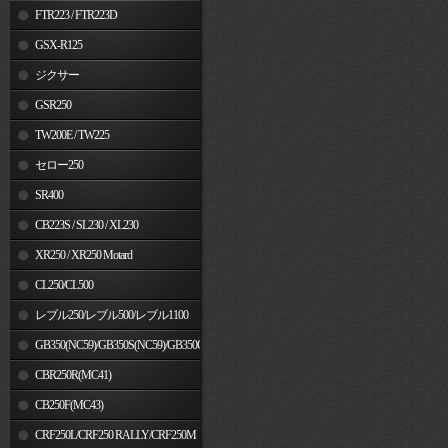
FTR223 / FTR223D
GSX-R125
ジクサー
GSR250
TW200E / TW225
セロー250
SR400
CB223S / SL230 / XL230
XR250 / XR250 Motard
CL250/CL500
レブル250/レブル500/レブル1100
GB350(NC59)/GB350S(NC59)/GB350C(NC64)
CBR250R(MC41)
CB250F(MC43)
CRF250L/CRF250 RALLY/CRF250M