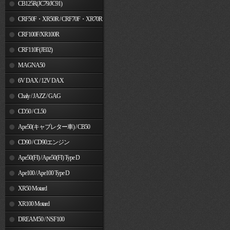
MSX125
CB125R(JC79/JC91)
CRF50F・XR50R / CRF70F・XR70R
CRF100F/XR100R
CRF110F(JE02)
MAGNA50
6V DAX / 12V DAX
Chaly / JAZZ / GAG
CD50 / CL50
Ape50(キャブレター車) / CB50
CD90 / CD90エンジン
Ape50(FI) / Ape50(FI) Type D
Ape100 / Ape100 Type D
XR50 Motard
XR100 Motard
DREAM50 / NSF100