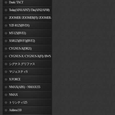
Dunk / TACT
Today(AF61/AF67) / Dio(AF62/AF68)
ZOOMER / ZOOMER(FI) / ZOOMER-
X
YZF-R125(BVD1)
MT-125(BVE1)
XSR125(BVF1)(BVF2)
CYGNUS-X(DR21)
CYGNUS-X / CYGNUS-X(FI) / BW'S
125
シグナス グリファス
マジェスティS
X FORCE
NMAX(ABS)・NMAX155
NMAX
トリシティ125
Address110