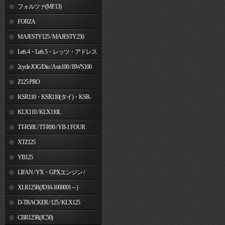
フォルツァ(MF13)
FORZA
MAJESTY125 / MAJESTY250
Let's 4・Let's 5・レッツ・アドレス
V50
2cycle JOG/Dio / Axis100 / BW'S100
Z125 PRO
KSR110・KSR110(タイ)・KSR-
I/II・KSR PRO
KLX110 / KLX110L
TT-R50E / TT-R90 / YB-1 FOUR
XTZ125
YB125
LIFAN / YX・GPXエンジン /
Jincheng
XLR125R(JD16-1000001～)
D-TRACKER / 125 / KLX125
CBR125R(JC50)