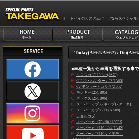
オートバイのカスタムパーツならスペシャル
Today(AF61/AF67) / Dio(AF6
■車種一覧から車両を選択する事
クロスカブ110 Lite(JA79)
CT125・ハンターカブ(JA65)
6V モンキー・ゴリラ(2.6ps)
モンキー125(JB05)
ダックス125(JB06)
スーパーカブ50(キャブレター車)
スーパーカブ50(FI)(AA09)
ジョルカブ
スーパーカブ70 / 90 / 100EX
スーパーカブ110 プロ(JA42)
スーパーカブ110タイモデル