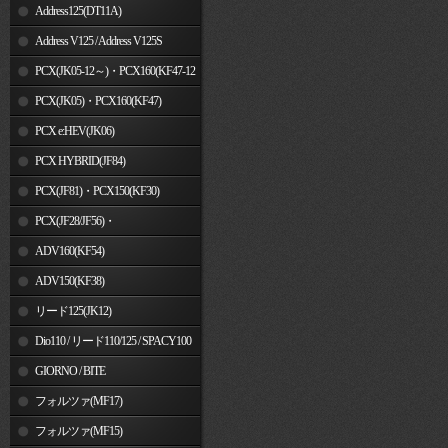
Address125(DT11A)
Address V125 / Address V125S
PCX(JK05-12～)・PCX160(KF47-12
～)
PCX(JK05)・PCX160(KF47)
PCX e:HEV(JK06)
PCX HYBRID(JF84)
PCX(JF81)・PCX150(KF30)
PCX(JF28/JF56)・
PCX150(KF12/KF18)
ADV160(KF54)
ADV150(KF38)
リード125(JK12)
Dio110 / リード110/125 / SPACY100
GIORNO / BITE
フォルツァ(MF17)
フォルツァ(MF15)