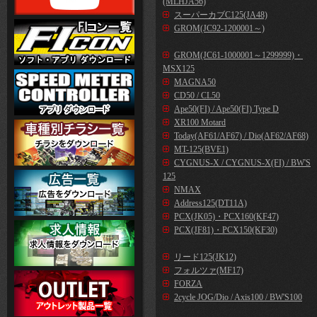
(MLHJA56)
スーパーカブC125(JA48)
GROM(JC92-1200001～)
GROM(JC61-1000001～1299999)・
MSX125
MAGNA50
CD50 / CL50
Ape50(FI) / Ape50(FI) Type D
XR100 Motard
Today(AF61/AF67) / Dio(AF62/AF68)
MT-125(BVE1)
CYGNUS-X / CYGNUS-X(FI) / BW'S
125
NMAX
Address125(DT11A)
PCX(JK05)・PCX160(KF47)
PCX(JF81)・PCX150(KF30)
リード125(JK12)
フォルツァ(MF17)
FORZA
2cycle JOG/Dio / Axis100 / BW'S100