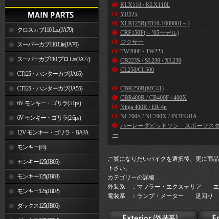
KLX110 / KLX110L
YB125
XLR125R(JD16-1000001～)
クロスカブ110 Lite(JA79)
CRF150F(～’05モデル)
ジクサー
スーパーカブ110 Lite(JA76)
TW200E / TW225
スーパーカブ110 プロ Lite(JA77)
CB223S / SL230 / XL230
CL250/CL500
CT125・ハンターカブ(JA65)
CT125・ハンターカブ(JA55)
CBR250R(MC41)
CBR400R / CB400F / 400X
6V モンキー・ゴリラ(3.1ps)
Ninja 400R / ER-4n
NC700S / NC700X / INTEGRA
6V モンキー・ゴリラ(2.6ps)
ハーレーダビッドソン スポーツス
12V モンキー・ゴリラ・BAJA
ー
モンキー(FI)
ご覧になりたいバイクを選択後、更に商品
モンキー125(JB05)
下さい。
モンキー125(JB03)
カテゴリーの詳細
外装系 ：マフラー・エクステリア エ
モンキー125(JB02)
電装系 ：ランプ・メーター 足回り 
ダックス125(JB06)