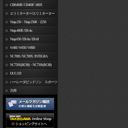
CBR400R / CB400F / 400X
エリミネーター/エリミネーター
SE
Ninja 250・Ninja 250R・Z250
Ninja 400R / ER-4n
Ninja 650 / ER-6n / ER-6f
W400 / W650 / W800
NC700S / NC700X / INTEGRA
NC750X(RC90)・NC750S(RC88)
DUCATI
ハーレーダビッドソン スポーツ
スター
汎用