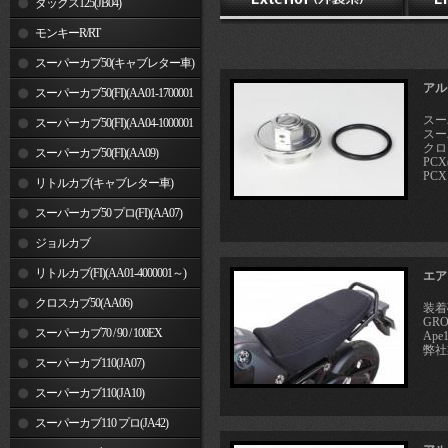
ダックス125(JB04)
モンキーR/RT
スーパーカブ50(キャブレター車)
アル
スーパーカブ50(FI)(AA01-1700001
スー
～)
スーパーカブ50(FI)(AA04-1000001
スーパ
クロス
～)
スーパーカブ50(FI)(AA09)
PCX
PCX1
リトルカブ(キャブレター車)
スーパーカブ50 プロ(FI)(AA07)
ジョルカブ
リトルカブ(FI)(AA01-4000001～)
エア
クロスカブ50(AA06)
装着
GR
スーパーカブ70 / 90 / 100EX
Ape
弊社製
スーパーカブ110(JA07)
スーパーカブ110(JA10)
スーパーカブ110 プロ(JA42)