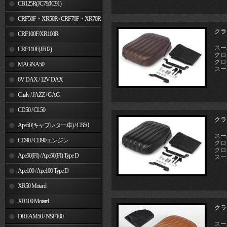
MSX125
CB125R(JC79/JC91)
CRF50F・XR50R / CRF70F・XR70R
クラ
CRF100F/XR100R
スーパ
CRF110F(JE02)
クロス
クロス
MAGNA50
スーパ
6V DAX / 12V DAX
Chaly / JAZZ / GAG
CD50 / CL50
クラ
Ape50(キャブレター車) / CB50
スーパ
CD90 / CD90エンジン
クロス
クロス
Ape50(FI) / Ape50(FI) Type D
スーパ
Ape100 / Ape100 Type D
XR50 Motard
XR100 Motard
クラ
DREAM50 / NSF100
スーパ