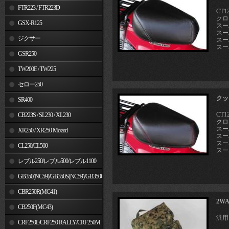
FTR223 / FTR223D
CT12
クロ
GSX-R125
スー
スーパ
ジクサー
スーパ
スー
GSR250
TW200E / TW225
セロー250
クッ
SR400
CT12
CB223S / SL230 / XL230
クロ
スー
XR250 / XR250 Motard
スーパ
スーパ
CL250/CL500
スー
レブル250/レブル500/レブル1100
GB350(NC59)/GB350S(NC59)/GB350C(NC64)
CBR250R(MC41)
2W
CB250F(MC43)
汎用
CRF250L/CRF250 RALLY/CRF250M