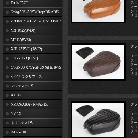
スーパ
Dunk / TACT
スーパ
クロ
Today(AF61/AF67) / Dio(AF62/AF68)
クロス
ZOOMER / ZOOMER(FI) / ZOOMER-
X
YZF-R125(BVD1)
MT-125(BVE1)
クラ
XSR125(BVF1)(BVF2)
スーパ
CYGNUS-X(DR21)
スーパ
スーパ
CYGNUS-X / CYGNUS-X(FI) / BW'S
クロ
クロス
125
シグナス グリファス
マジェスティS
X FORCE
クラ
NMAX(ABS)・NMAX155
NMAX
スーパ
スーパ
スーパ
トリシティ125
クロ
クロス
Address110