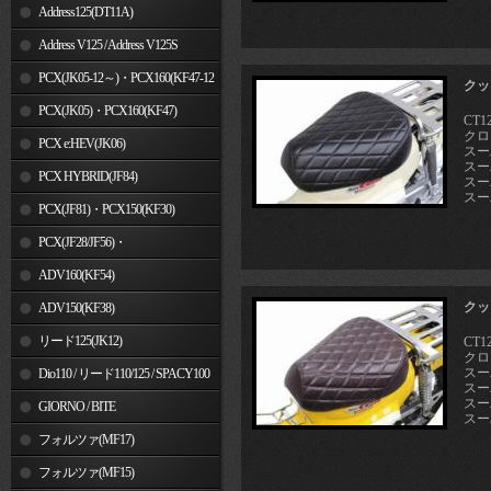
Address125(DT11A)
Address V125 / Address V125S
PCX(JK05-12～)・PCX160(KF47-12
クッ
～)
PCX(JK05)・PCX160(KF47)
CT12
クロ
PCX e:HEV(JK06)
スー
スーパ
PCX HYBRID(JF84)
スーパ
スー
PCX(JF81)・PCX150(KF30)
PCX(JF28/JF56)・
PCX150(KF12/KF18)
ADV160(KF54)
クッ
ADV150(KF38)
リード125(JK12)
CT12
クロ
スー
Dio110 / リード110/125 / SPACY100
スーパ
スーパ
GIORNO / BITE
スー
フォルツァ(MF17)
フォルツァ(MF15)