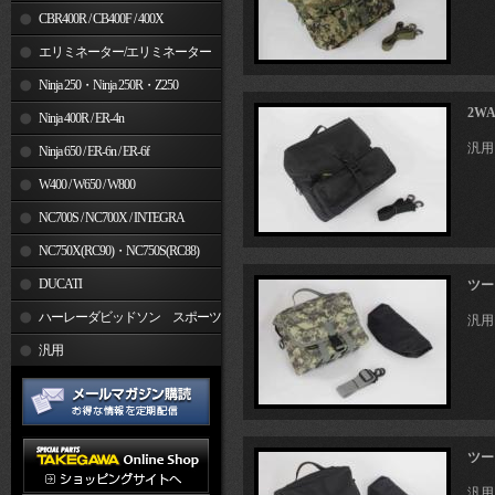
CBR400R / CB400F / 400X
エリミネーター/エリミネーター
SE
Ninja 250・Ninja 250R・Z250
2W
Ninja 400R / ER-4n
汎用
Ninja 650 / ER-6n / ER-6f
W400 / W650 / W800
NC700S / NC700X / INTEGRA
NC750X(RC90)・NC750S(RC88)
DUCATI
ツー
ハーレーダビッドソン スポーツ
汎用
スター
汎用
ツー
汎用