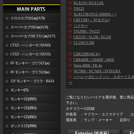
KLX110 / KLX110L
YB125
XLR125R(JD16-1000001～)
クロスカブ110 Lite(JA79)
CRF150F(～’05モデル)
ジクサー
スーパーカブ110 Lite(JA76)
TW200E / TW225
スーパーカブ110 プロ Lite(JA77)
CB223S / SL230 / XL230
CL250/CL500
CT125・ハンターカブ(JA65)
CT125・ハンターカブ(JA55)
CBR250R(MC41)
CBR400R / CB400F / 400X
6V モンキー・ゴリラ(3.1ps)
Ninja 400R / ER-4n
NC700S / NC700X / INTEGRA
6V モンキー・ゴリラ(2.6ps)
ハーレーダビッドソン スポーツス
12V モンキー・ゴリラ・BAJA
ー
モンキー(FI)
ご覧になりたいバイクを選択後、更に商品
モンキー125(JB05)
下さい。
モンキー125(JB03)
カテゴリーの詳細
外装系 ：マフラー・エクステリア エ
モンキー125(JB02)
電装系 ：ランプ・メーター 足回り 
ダックス125(JB06)