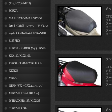
フォルツァ(MF13)
クッ
FORZA
CT12
MAJESTY125 / MAJESTY250
クロ
スー
Let's 4・Let's 5・レッツ・アドレス
スーパ
スーパ
V50
2cycle JOG/Dio / Axis100 / BW'S100
スー
Z125 PRO
KSR110・KSR110(タイ)・KSR-
I/II・KSR PRO
KLX110 / KLX110L
クッ
TT-R50E / TT-R90 / YB-1 FOUR
CT12
クロ
XTZ125
スー
スーパ
YB125
スーパ
スー
LIFAN / YX・GPXエンジン /
Jincheng
XLR125R(JD16-1000001～)
D-TRACKER / 125 / KLX125
CBR125R(JC50)
クッ