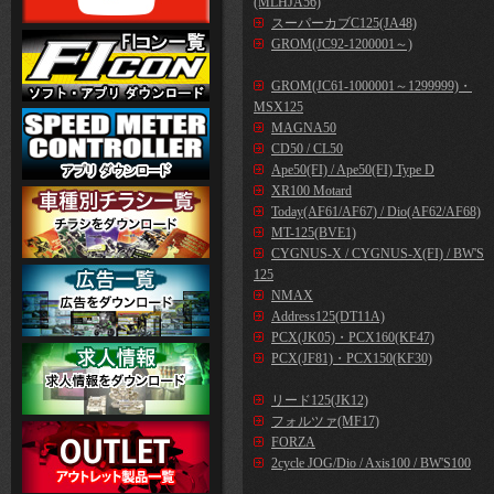
(MLHJA56)
スーパーカブC125(JA48)
GROM(JC92-1200001～)
GROM(JC61-1000001～1299999)・
MSX125
MAGNA50
CD50 / CL50
Ape50(FI) / Ape50(FI) Type D
XR100 Motard
Today(AF61/AF67) / Dio(AF62/AF68)
MT-125(BVE1)
CYGNUS-X / CYGNUS-X(FI) / BW'S
125
NMAX
Address125(DT11A)
PCX(JK05)・PCX160(KF47)
PCX(JF81)・PCX150(KF30)
リード125(JK12)
フォルツァ(MF17)
FORZA
2cycle JOG/Dio / Axis100 / BW'S100