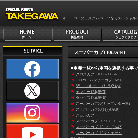
オートバイのカスタムパーツならスペシャル
スーパーカブ110(JA44)
■車種一覧から車両を選択する事
クロスカブ110 Lite(JA79)
CT125・ハンターカブ(JA65)
6V モンキー・ゴリラ(2.6ps)
モンキー125(JB05)
ダックス125(JB06)
スーパーカブ50(キャブレター車)
スーパーカブ50(FI)(AA09)
ジョルカブ
スーパーカブ70 / 90 / 100EX
スーパーカブ110 プロ(JA42)
スーパーカブ110タイモデル