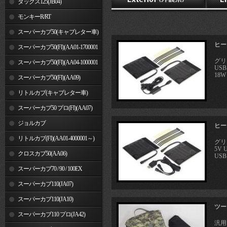
ダックス125(JB04)
モンキーR/RT
スーパーカブ50(キャブレター車)
ヒート
スーパーカブ50(FI)(AA01-1700001
グリ
～)
スーパーカブ50(FI)(AA04-1000001
US
18W
～)
スーパーカブ50(FI)(AA09)
リトルカブ(キャブレター車)
スーパーカブ50 プロ(FI)(AA07)
ジョルカブ
ヒート
リトルカブ(FI)(AA01-4000001～)
グリ
5V
クロスカブ50(AA06)
USB 
スーパーカブ70 / 90 / 100EX
スーパーカブ110(JA07)
スーパーカブ110(JA10)
ツー
スーパーカブ110 プロ(JA42)
汎用