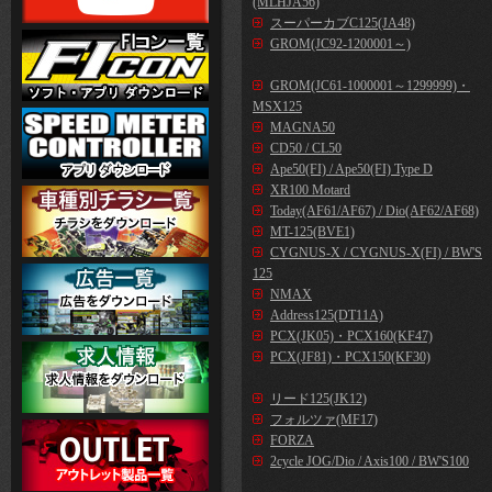
(MLHJA56)
スーパーカブC125(JA48)
GROM(JC92-1200001～)
GROM(JC61-1000001～1299999)・
MSX125
MAGNA50
CD50 / CL50
Ape50(FI) / Ape50(FI) Type D
XR100 Motard
Today(AF61/AF67) / Dio(AF62/AF68)
MT-125(BVE1)
CYGNUS-X / CYGNUS-X(FI) / BW'S
125
NMAX
Address125(DT11A)
PCX(JK05)・PCX160(KF47)
PCX(JF81)・PCX150(KF30)
リード125(JK12)
フォルツァ(MF17)
FORZA
2cycle JOG/Dio / Axis100 / BW'S100