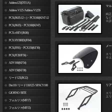
Address125(DT11A)
マル
Address V125 / Address V125S
純正
など
PCX(JK05-12～)・PCX160(KF47-12
※詳
～)
PCX(JK05)・PCX160(KF47)
PCX e:HEV(JK06)
PCX HYBRID(JF84)
メー
PCX(JF81)・PCX150(KF30)
エリミ
PCX(JF28/JF56)・
※エ
PCX150(KF12/KF18)
ADV160(KF54)
ADV150(KF38)
リード125(JK12)
リア
Dio110 / リード110/125 / SPACY100
GIORNO / BITE
エリミ
エリミ
フォルツァ(MF17)
フォルツァ(MF15)