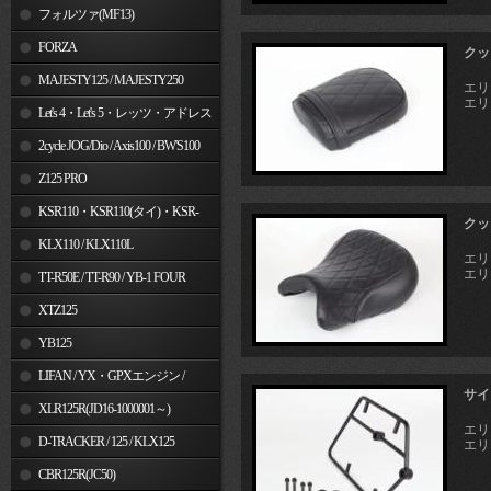
フォルツァ(MF13)
FORZA
クッ
MAJESTY125 / MAJESTY250
エリミ
エリミ
Let's 4・Let's 5・レッツ・アドレス
V50
2cycle JOG/Dio / Axis100 / BW'S100
Z125 PRO
KSR110・KSR110(タイ)・KSR-
クッ
I/II・KSR PRO
KLX110 / KLX110L
エリミ
エリミ
TT-R50E / TT-R90 / YB-1 FOUR
XTZ125
YB125
LIFAN / YX・GPXエンジン /
サイ
Jincheng
XLR125R(JD16-1000001～)
エリミ
D-TRACKER / 125 / KLX125
エリミ
CBR125R(JC50)