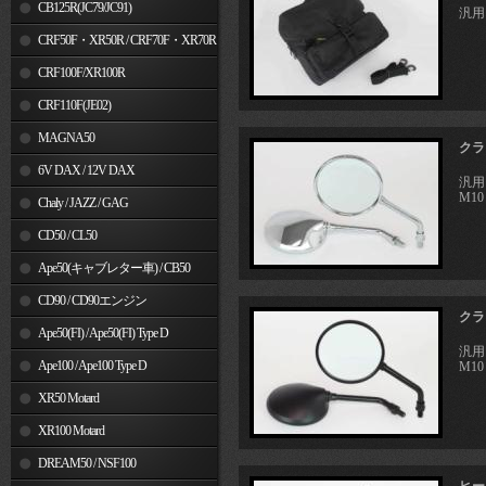
MSX125
CB125R(JC79/JC91)
汎用
CRF50F・XR50R / CRF70F・XR70R
CRF100F/XR100R
CRF110F(JE02)
MAGNA50
クラ
6V DAX / 12V DAX
汎用
M1
Chaly / JAZZ / GAG
CD50 / CL50
Ape50(キャブレター車) / CB50
CD90 / CD90エンジン
クラ
Ape50(FI) / Ape50(FI) Type D
汎用
Ape100 / Ape100 Type D
M1
XR50 Motard
XR100 Motard
DREAM50 / NSF100