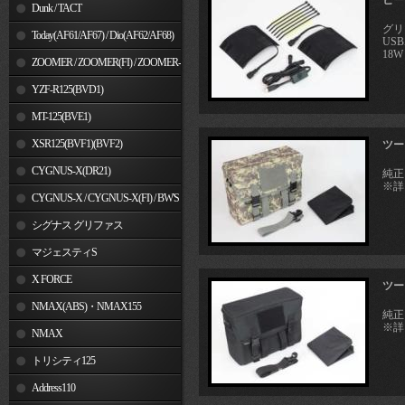
ヒート
Dunk / TACT
グリ
Today(AF61/AF67) / Dio(AF62/AF68)
US
18W
ZOOMER / ZOOMER(FI) / ZOOMER-
X
YZF-R125(BVD1)
MT-125(BVE1)
XSR125(BVF1)(BVF2)
ツー
CYGNUS-X(DR21)
純正
※詳
CYGNUS-X / CYGNUS-X(FI) / BW'S
125
シグナス グリファス
マジェスティS
X FORCE
ツー
NMAX(ABS)・NMAX155
純正
※詳
NMAX
トリシティ125
Address110