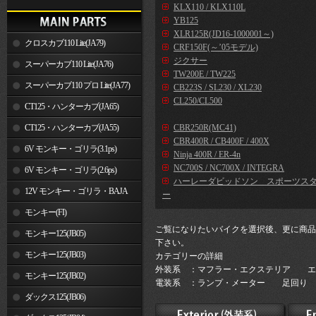
KLX110 / KLX110L
YB125
XLR125R(JD16-1000001～)
クロスカブ110 Lite(JA79)
CRF150F(～’05モデル)
ジクサー
スーパーカブ110 Lite(JA76)
TW200E / TW225
スーパーカブ110 プロ Lite(JA77)
CB223S / SL230 / XL230
CL250/CL500
CT125・ハンターカブ(JA65)
CT125・ハンターカブ(JA55)
CBR250R(MC41)
CBR400R / CB400F / 400X
6V モンキー・ゴリラ(3.1ps)
Ninja 400R / ER-4n
NC700S / NC700X / INTEGRA
6V モンキー・ゴリラ(2.6ps)
ハーレーダビッドソン スポーツス
12V モンキー・ゴリラ・BAJA
ー
モンキー(FI)
ご覧になりたいバイクを選択後、更に商品
モンキー125(JB05)
下さい。
モンキー125(JB03)
カテゴリーの詳細
外装系 ：マフラー・エクステリア エ
モンキー125(JB02)
電装系 ：ランプ・メーター 足回り 
ダックス125(JB06)