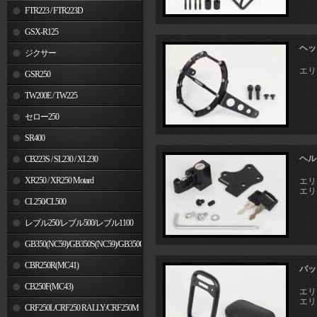
FTR223 / FTR223D
GSX-R125
ヘッ
ジクサー
エリミ
GSR250
TW200E / TW225
セロー250
SR400
ヘル
CB223S / SL230 / XL230
XR250 / XR250 Motard
エリミ
エリミ
CL250/CL500
レブル250/レブル500/レブル1100
GB350(NC59)/GB350S(NC59)/GB350C(NC64)
CBR250R(MC41)
バッ
CB250F(MC43)
エリミ
エリミ
CRF250L/CRF250 RALLY/CRF250M