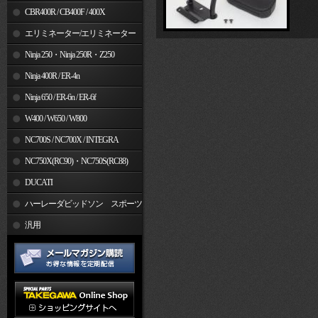
CBR400R / CB400F / 400X
エリミネーター/エリミネーター
SE
Ninja 250・Ninja 250R・Z250
Ninja 400R / ER-4n
Ninja 650 / ER-6n / ER-6f
W400 / W650 / W800
NC700S / NC700X / INTEGRA
NC750X(RC90)・NC750S(RC88)
DUCATI
ハーレーダビッドソン スポーツ
スター
汎用