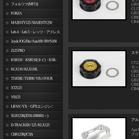
モン
フォルツァ(MF13)
GRO
CL25
GB3
FORZA
CBR
CB4
MAJESTY125 / MAJESTY250
Let's 4・Let's 5・レッツ・アドレス
V50
2cycle JOG/Dio / Axis100 / BW'S100
Z125 PRO
ステ
KSR110・KSR110(タイ)・KSR-
CT1
モン
I/II・KSR PRO
KLX110 / KLX110L
GRO
CL25
TT-R50E / TT-R90 / YB-1 FOUR
GB3
CBR
XTZ125
CB4
YB125
LIFAN / YX・GPXエンジン /
Jincheng
XLR125R(JD16-1000001～)
アル
D-TRACKER / 125 / KLX125
Ape
クロス
CBR125R(JC50)