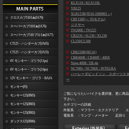
KLX110 / KLX110L
YB125
XLR125R(JD16-1000001～)
クロスカブ110 Lite(JA79)
CRF150F(～’05モデル)
ジクサー
スーパーカブ110 Lite(JA76)
TW200E / TW225
スーパーカブ110 プロ Lite(JA77)
CB223S / SL230 / XL230
CL250/CL500
CT125・ハンターカブ(JA65)
CT125・ハンターカブ(JA55)
CBR250R(MC41)
CBR400R / CB400F / 400X
6V モンキー・ゴリラ(3.1ps)
Ninja 400R / ER-4n
NC700S / NC700X / INTEGRA
6V モンキー・ゴリラ(2.6ps)
ハーレーダビッドソン スポーツス
12V モンキー・ゴリラ・BAJA
ー
モンキー(FI)
ご覧になりたいバイクを選択後、更に商品
モンキー125(JB05)
下さい。
モンキー125(JB03)
カテゴリーの詳細
外装系 ：マフラー・エクステリア エ
モンキー125(JB02)
電装系 ：ランプ・メーター 足回り 
ダックス125(JB06)