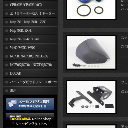
KSR
CBR400R / CB400F / 400X
KSR
Z12
エリミネーター/エリミネーター
SE
Ninja 250・Ninja 250R・Z250
Ninja 400R / ER-4n
スク
Ninja 650 / ER-6n / ER-6f
Z12
W400 / W650 / W800
NC700S / NC700X / INTEGRA
NC750X(RC90)・NC750S(RC88)
DUCATI
ハーレーダビッドソン スポーツ
フェ
スター
汎用
Z12
アル