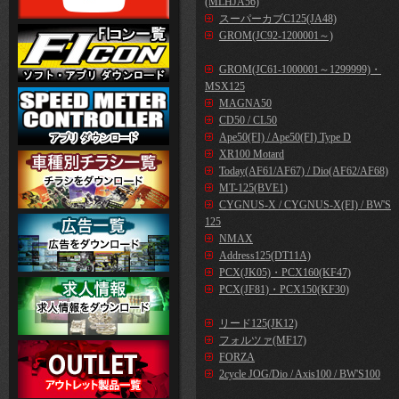
(MLHJA56)
スーパーカブC125(JA48)
GROM(JC92-1200001～)
GROM(JC61-1000001～1299999)・
MSX125
MAGNA50
CD50 / CL50
Ape50(FI) / Ape50(FI) Type D
XR100 Motard
Today(AF61/AF67) / Dio(AF62/AF68)
MT-125(BVE1)
CYGNUS-X / CYGNUS-X(FI) / BW'S
125
NMAX
Address125(DT11A)
PCX(JK05)・PCX160(KF47)
PCX(JF81)・PCX150(KF30)
リード125(JK12)
フォルツァ(MF17)
FORZA
2cycle JOG/Dio / Axis100 / BW'S100