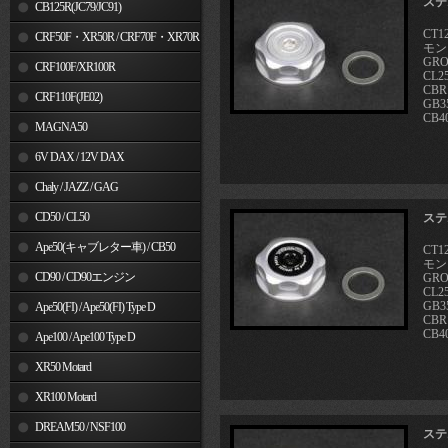
ステ
MSX125
CB125R(JC79/JC91)
CT1
CRF50F・XR50R / CRF70F・XR70R
モン
GRO
CRF100F/XR100R
CL25
CBR
CRF110F(JE02)
GB3
CB4
MAGNA50
6V DAX / 12V DAX
Chaly / JAZZ / GAG
CD50 / CL50
ステ
Ape50(キャブレター車) / CB50
CT1
モン
CD90 / CD90エンジン
GRO
CL25
GB3
Ape50(FI) / Ape50(FI) Type D
CBR
CB4
Ape100 / Ape100 Type D
XR50 Motard
XR100 Motard
DREAM50 / NSF100
ステ