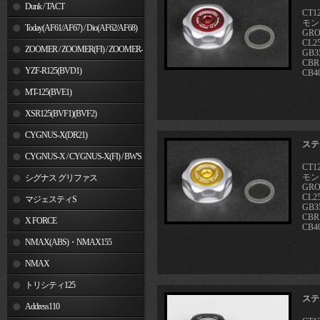
Dunk / TACT
CT1
モン
Today(AF61/AF67) / Dio(AF62/AF68)
GRO
CL25
ZOOMER / ZOOMER(FI) / ZOOMER-
GB3
CBR
X
YZF-R125(BVD1)
CB4
MT-125(BVE1)
XSR125(BVF1)(BVF2)
CYGNUS-X(DR21)
ステ
CYGNUS-X / CYGNUS-X(FI) / BW'S
CT1
モン
125
シグナス グリファス
GRO
CL25
マジェスティS
GB3
CBR
X FORCE
CB4
NMAX(ABS)・NMAX155
NMAX
トリシティ125
ステ
Address110