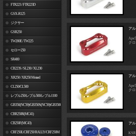
FTR223 / FTR223D
GSX-R125
ジクサー
アル
GSR250
Ape
TW200E / TW225
クロス
セロー250
SR400
CB223S / SL230 / XL230
アル
XR250 / XR250 Motard
Ape
CL250/CL500
クロス
レブル250/レブル500/レブル1100
GB350(NC59)/GB350S(NC59)/GB350C(NC64)
CBR250R(MC41)
CB250F(MC43)
アル
CRF250L/CRF250 RALLY/CRF250M
KSR