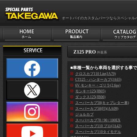
オートバイのカスタムパーツならスペシャル
Z125 PRO
外装系
■車種一覧から車両を選択する事
クロスカブ110 Lite(JA79)
CT125・ハンターカブ(JA65)
6V モンキー・ゴリラ(2.6ps)
モンキー125(JB05)
ダックス125(JB06)
スーパーカブ50(キャブレター車)
スーパーカブ50(FI)(AA09)
ジョルカブ
スーパーカブ70 / 90 / 100EX
スーパーカブ110 プロ(JA42)
スーパーカブ110タイモデル