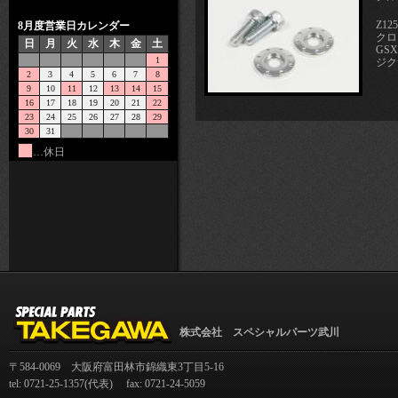
Z12
8月度営業日カレンダー
クロ
日
月
火
水
木
金
土
GSX
1
ジク
2
3
4
5
6
7
8
9
10
11
12
13
14
15
16
17
18
19
20
21
22
23
24
25
26
27
28
29
30
31
…休日
株式会社 スペシャルパーツ武川
〒584-0069 大阪府富田林市錦織東3丁目5-16
tel: 0721-25-1357(代表) fax: 0721-24-5059