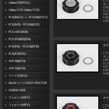
CT1
Address125(DT11A)
モン
GRO
Address V125 / Address V125S
CL25
GB3
PCX(JK05-12～)・PCX160(KF47-12
CBR
CB4
～)
PCX(JK05)・PCX160(KF47)
PCX e:HEV(JK06)
PCX HYBRID(JF84)
ステ
PCX(JF81)・PCX150(KF30)
CT1
PCX(JF28/JF56)・
モン
GRO
PCX150(KF12/KF18)
ADV160(KF54)
CL25
GB3
ADV150(KF38)
CBR
CB4
リード125(JK12)
Dio110 / リード110/125 / SPACY100
GIORNO / BITE
フォルツァ(MF17)
ステ
フォルツァ(MF15)
CT1