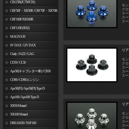
MSX125
CB125R(JC79/JC91)
モン
クロス
CRF50F・XR50R / CRF70F・XR70R
スーパ
スー
CRF100F/XR100R
スー
CRF110F(JE02)
MAGNA50
6V DAX / 12V DAX
リア
Chaly / JAZZ / GAG
モン
CD50 / CL50
クロス
スーパ
Ape50(キャブレター車) / CB50
スー
スー
CD90 / CD90エンジン
Ape50(FI) / Ape50(FI) Type D
Ape100 / Ape100 Type D
リア
XR50 Motard
モン
XR100 Motard
クロス
スーパ
DREAM50 / NSF100
スー