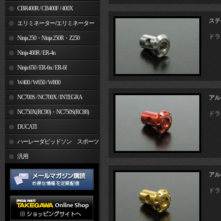
CBR400R / CB400F / 400X
ステ
エリミネーター/エリミネーター
ドラ
SE
Ninja 250・Ninja 250R・Z250
Ninja 400R / ER-4n
Ninja 650 / ER-6n / ER-6f
W400 / W650 / W800
NC700S / NC700X / INTEGRA
アル
NC750X(RC90)・NC750S(RC88)
ドラ
DUCATI
ハーレーダビッドソン スポーツ
スター
汎用
アル
ドラ