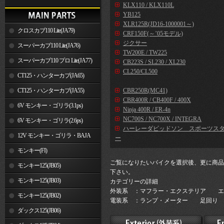
KLX110 / KLX110L
YB125
XLR125R(JD16-1000001～)
クロスカブ110 Lite(JA79)
CRF150F(～’05モデル)
ジクサー
スーパーカブ110 Lite(JA76)
TW200E / TW225
スーパーカブ110 プロ Lite(JA77)
CB223S / SL230 / XL230
CL250/CL500
CT125・ハンターカブ(JA65)
CT125・ハンターカブ(JA55)
CBR250R(MC41)
CBR400R / CB400F / 400X
6V モンキー・ゴリラ(3.1ps)
Ninja 400R / ER-4n
NC700S / NC700X / INTEGRA
6V モンキー・ゴリラ(2.6ps)
ハーレーダビッドソン スポーツス
12V モンキー・ゴリラ・BAJA
ー
モンキー(FI)
ご覧になりたいバイクを選択後、更に商品
モンキー125(JB05)
下さい。
モンキー125(JB03)
カテゴリーの詳細
外装系 ：マフラー・エクステリア エ
モンキー125(JB02)
電装系 ：ランプ・メーター 足回り 
ダックス125(JB06)