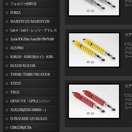
クロス
フォルツァ(MF13)
スーパ
FORZA
MAJESTY125 / MAJESTY250
Let's 4・Let's 5・レッツ・アドレス
リア
V50
2cycle JOG/Dio / Axis100 / BW'S100
CT12
Z125 PRO
クロス
クロス
スーパ
KSR110・KSR110(タイ)・KSR-
I/II・KSR PRO
KLX110 / KLX110L
TT-R50E / TT-R90 / YB-1 FOUR
XTZ125
リア
YB125
CT12
クロス
LIFAN / YX・GPXエンジン /
クロス
スーパ
Jincheng
XLR125R(JD16-1000001～)
D-TRACKER / 125 / KLX125
CBR125R(JC50)