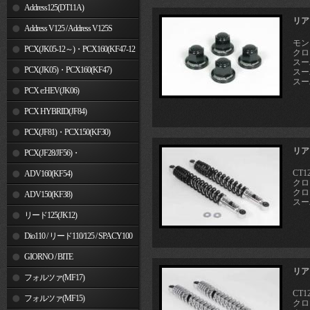
Address125(DT11A)
リア
Address V125 / Address V125S
モン
PCX(JK05-12～)・PCX160(KF47-12
クロス
スーパ
～)
PCX(JK05)・PCX160(KF47)
スー
スー
PCX e:HEV(JK06)
PCX HYBRID(JF84)
PCX(JF81)・PCX150(KF30)
リア
PCX(JF28/JF56)・
CT12
PCX150(KF12/KF18)
ADV160(KF54)
クロス
クロス
ADV150(KF38)
スーパ
リード125(JK12)
Dio110 / リード110/125 / SPACY100
GIORNO / BITE
リア
フォルツァ(MF17)
CT12
フォルツァ(MF15)
クロス