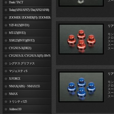
スー
Dunk / TACT
Today(AF61/AF67) / Dio(AF62/AF68)
ZOOMER / ZOOMER(FI) / ZOOMER-
X
YZF-R125(BVD1)
リア
MT-125(BVE1)
モン
クロス
XSR125(BVF1)(BVF2)
スーパ
スー
CYGNUS-X(DR21)
スー
CYGNUS-X / CYGNUS-X(FI) / BW'S
125
シグナス グリファス
マジェスティS
リア
X FORCE
モン
クロス
NMAX(ABS)・NMAX155
スーパ
スー
NMAX
スー
トリシティ125
Address110