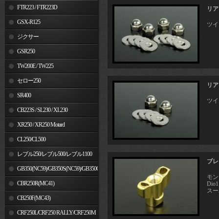
FTR223 / FTR223D
リア
GSX-R125
ツイ
ジクサー
GSR250
TW200E / TW225
セロー250
リア
SR400
ツイ
CB223S / SL230 / XL230
XR250 / XR250 Motard
CL250/CL500
レブル250/レブル500/レブル1100
ブレ
GB350(NC59)/GB350S(NC59)/GB350C(NC64)
モン
CBR250R(MC41)
Dio
スー
CB250F(MC43)
CRF250L/CRF250 RALLY/CRF250M