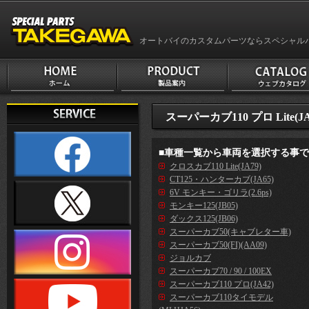
オートバイのカスタムパーツならスペシャル
スーパーカブ110 プロ Lite(JA
■車種一覧から車両を選択する事
クロスカブ110 Lite(JA79)
CT125・ハンターカブ(JA65)
6V モンキー・ゴリラ(2.6ps)
モンキー125(JB05)
ダックス125(JB06)
スーパーカブ50(キャブレター車)
スーパーカブ50(FI)(AA09)
ジョルカブ
スーパーカブ70 / 90 / 100EX
スーパーカブ110 プロ(JA42)
スーパーカブ110タイモデル