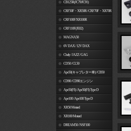
MSX125
CB125R(JC79/JC91)
CRF50F・XR50R / CRF70F・XR70R
CRF100F/XR100R
CRF110F(JE02)
MAGNA50
6V DAX / 12V DAX
Chaly / JAZZ / GAG
CD50 / CL50
Ape50(キャブレター車) / CB50
CD90 / CD90エンジン
Ape50(FI) / Ape50(FI) Type D
Ape100 / Ape100 Type D
XR50 Motard
XR100 Motard
DREAM50 / NSF100