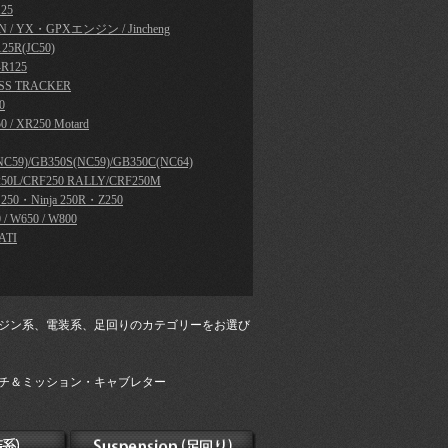
25
N / YX・GPXエンジン / Jincheng
25R(JC50)
R125
SS TRACKER
0
0 / XR250 Motard
NC59)/GB350S(NC59)/GB350C(NC64)
50L/CRF250 RALLY/CRF250M
a 250・Ninja 250R・Z250
 / W650 / W800
ATI
ジン系、電装系、足回りのカテゴリーをお選び
チ＆ミッション・キャブレター