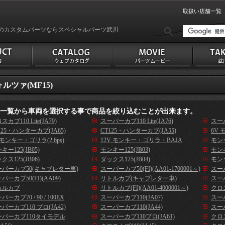
取扱い店舗一覧
のカスタムパーツならスペシャルパーツ武川
ルツァ(MF15)
種一覧から車両を選択する事で商品を絞り込むことが出来ます。
スカブ110 Lite(JA79)
スーパーカブ110 Lite(JA76)
スーパ
125・ハンターカブ(JA65)
CT125・ハンターカブ(JA55)
6V 
 モンキー・ゴリラ(2.6ps)
12V モンキー・ゴリラ・BAJA
モンキ
キー125(JB05)
モンキー125(JB03)
モンキ
クス125(JB06)
ダックス125(JB04)
モンキ
ーパーカブ50(キャブレター車)
スーパーカブ50(FI)(AA01-1700001～)
スーパ
パーカブ50(FI)(AA09)
リトルカブ(キャブレター車)
スーパ
ョルカブ
リトルカブ(FI)(AA01-4000001～)
クロス
パーカブ70 / 90 / 100EX
スーパーカブ110(JA07)
スーパ
パーカブ110 プロ(JA42)
スーパーカブ110(JA44)
スーパ
ーパーカブ110タイモデル
スーパーカブ110プロ(JA61)
クロス