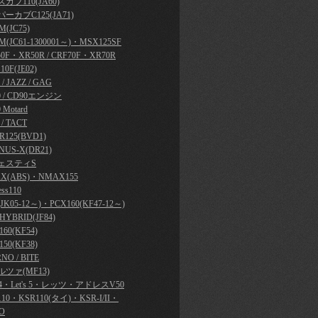
カブ110(JA60)
ーカブC125(JA71)
(JC75)
M(JC61-1300001～)・MSX125SF
50F・XR50R / CRF70F・XR70R
10F(JE02)
y / JAZZ / GAG
0 / CD90エンジン
 Motard
 / TACT
R125(BVD1)
NUS-X(DR21)
ェスティS
X(ABS)・NMAX155
ess110
JK05-12～)・PCX160(KF47-12～)
HYBRID(JF84)
60(KF54)
50(KF38)
NO / BITE
ツァ(MF13)
's 4・Let's 5・レッツ・アドレスV50
110・KSR110(タイ)・KSR-I/II・
O