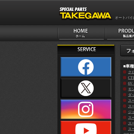
オートバイ
フォ
■車
クロ
CT
6V
モン
ダッ
ス
スー
ジ
スー
スー
ス