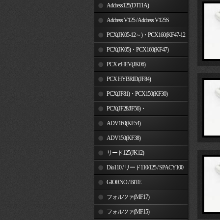
Address125(DT11A)
Address V125 / Address V125S
PCX(JK05-12～)・PCX160(KF47-12
～)
PCX(JK05)・PCX160(KF47)
PCX e:HEV(JK06)
PCX HYBRID(JF84)
PCX(JF81)・PCX150(KF30)
PCX(JF28/JF56)・
PCX150(KF12/KF18)
ADV160(KF54)
ADV150(KF38)
リード125(JK12)
Dio110 / リード110/125 / SPACY100
GIORNO / BITE
フォルツァ(MF17)
フォルツァ(MF15)