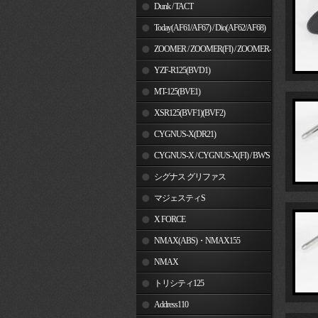
Dunk / TACT
Today(AF61/AF67) / Dio(AF62/AF68)
ZOOMER / ZOOMER(FI) / ZOOMER-
X
YZF-R125(BVD1)
MT-125(BVE1)
XSR125(BVF1)(BVF2)
CYGNUS-X(DR21)
CYGNUS-X / CYGNUS-X(FI) / BW'S
125
シグナス グリファス
マジェスティS
X FORCE
NMAX(ABS)・NMAX155
NMAX
トリシティ125
Address110