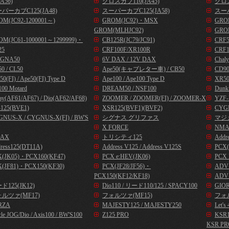
A56)
クロスカブ110(JA45)
クロス
パーカブC125(JA48)
スーパーカブC125(JA58)
スーパ
OM(JC92-1200001～)
GROM(JC92)・MSX
GROM
GROM(MLHJC92)
GRO
OM(JC61-1000001～1299999)・
CB125R(JC79/JC91)
CRF
25
CRF100F/XR100R
CRF1
GNA50
6V DAX / 12V DAX
Chal
0 / CL50
Ape50(キャブレター車) / CB50
CD9
50(FI) / Ape50(FI) Type D
Ape100 / Ape100 Type D
XR50
00 Motard
DREAM50 / NSF100
Dunk
ay(AF61/AF67) / Dio(AF62/AF68)
ZOOMER / ZOOMER(FI) / ZOOMER-X
YZF-
125(BVE1)
XSR125(BVF1)(BVF2)
CYG
NUS-X / CYGNUS-X(FI) / BW'S
シグナス グリファス
マジ
X FORCE
NMA
AX
トリシティ125
Addr
ress125(DT11A)
Address V125 / Address V125S
PCX(
X(JK05)・PCX160(KF47)
PCX e:HEV(JK06)
PCX 
(JF81)・PCX150(KF30)
PCX(JF28/JF56)・
ADV1
PCX150(KF12/KF18)
ADV1
ド125(JK12)
Dio110 / リード110/125 / SPACY100
GIOR
ルツァ(MF17)
フォルツァ(MF15)
フォル
RZA
MAJESTY125 / MAJESTY250
Let
cle JOG/Dio / Axis100 / BW'S100
Z125 PRO
KSR
KSR PR