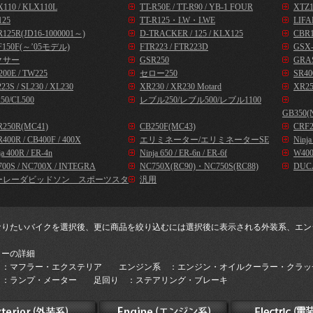
110 / KLX110L
TT-R50E / TT-R90 / YB-1 FOUR
XTZ1
125
TT-R125・LW・LWE
LIFA
125R(JD16-1000001～)
D-TRACKER / 125 / KLX125
CBR1
F150F(～’05モデル)
FTR223 / FTR223D
GSX-
クサー
GSR250
GRA
00E / TW225
セロー250
SR40
23S / SL230 / XL230
XR230 / XR230 Motard
XR25
50/CL500
レブル250/レブル500/レブル1100
GB350(
R250R(MC41)
CB250F(MC43)
CRF2
400R / CB400F / 400X
エリミネーター/エリミネーターSE
Ninj
ja 400R / ER-4n
Ninja 650 / ER-6n / ER-6f
W400
00S / NC700X / INTEGRA
NC750X(RC90)・NC750S(RC88)
DUC
ーレーダビッドソン スポーツスタ
汎用
なりたいバイクを選択後、更に商品を絞り込むには選択後に表示される外装系、エン
。
リーの詳細
 ：マフラー・エクステリア エンジン系 ：エンジン・オイルクーラー・クラッ
 ：ランプ・メーター 足回り ：ステアリング・ブレーキ