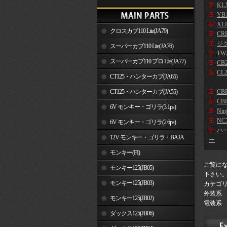
KLX
YB
XLR
クロスカブ110 Lite(JA79)
CR
ジ
スーパーカブ110 Lite(JA76)
TW2
スーパーカブ110 プロ Lite(JA77)
CB2
CL2
CT125・ハンターカブ(JA65)
CT125・ハンターカブ(JA55)
CB
CBR
6V モンキー・ゴリラ(3.1ps)
Nin
NC7
6V モンキー・ゴリラ(2.6ps)
ハ
12V モンキー・ゴリラ・BAJA
ー
モンキー(FI)
ご覧に
モンキー125(JB05)
下さい
モンキー125(JB03)
カテゴ
外装系
モンキー125(JB02)
電装系
ダックス125(JB06)