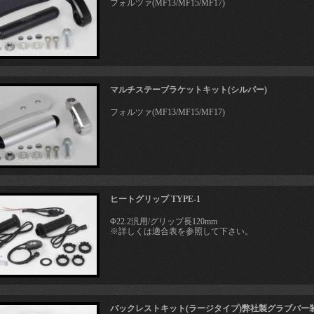
フォルツァ(MF13/MF15/MF17)
マルチステーブラケットキット(シルバー)
フォルツァ(MF13/MF15/MF17)
ヒートグリップ TYPE-1
Φ22.2汎用/グリップ長120mm
※詳しくは適合表を参照して下さい。
バックレストキット(ラージタイプ)弊社製グラブバー