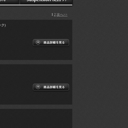
1
2
次へ>>
ク)