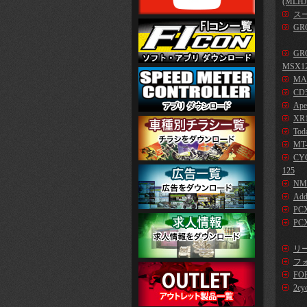
(MLHJ
スー
GR
GR
MSX1
MA
CD5
Ape
XR1
Tod
MT-
CYG
125
NM
Add
PC
PCX
リー
フォ
FO
2cy