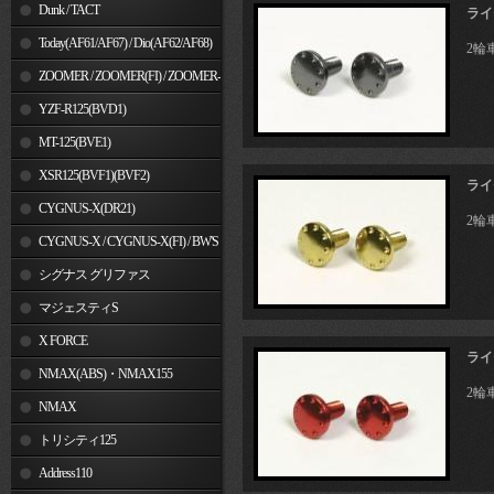
Dunk / TACT
ライ
Today(AF61/AF67) / Dio(AF62/AF68)
2輪
ZOOMER / ZOOMER(FI) / ZOOMER-
X
YZF-R125(BVD1)
MT-125(BVE1)
XSR125(BVF1)(BVF2)
ライ
CYGNUS-X(DR21)
2輪
CYGNUS-X / CYGNUS-X(FI) / BW'S
125
シグナス グリファス
マジェスティS
X FORCE
ライ
NMAX(ABS)・NMAX155
2輪
NMAX
トリシティ125
Address110