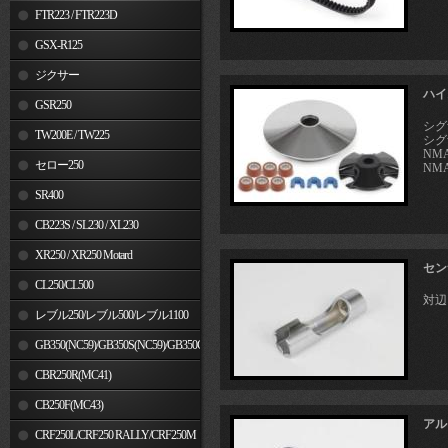
FTR223 / FTR223D
GSX-R125
ジクサー
ハイ
GSR250
シグ
TW200E / TW225
シグ
NMA
セロー250
NMA
SR400
CB223S / SL230 / XL230
XR250 / XR250 Motard
セン
CL250/CL500
対辺
レブル250/レブル500/レブル1100
GB350(NC59)/GB350S(NC59)/GB350C(NC64)
CBR250R(MC41)
CB250F(MC43)
アル
CRF250L/CRF250 RALLY/CRF250M