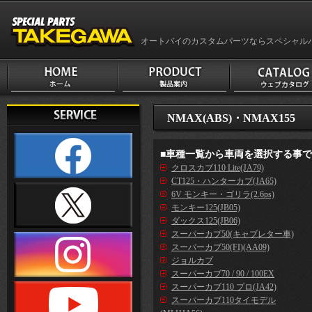
オートバイのカスタムパーツならスペシャル
NMAX(ABS)・NMAX155
■車種一覧から車両を選択する事
クロスカブ110 Lite(JA79)
CT125・ハンターカブ(JA65)
6V モンキー・ゴリラ(2.6ps)
モンキー125(JB05)
ダックス125(JB06)
スーパーカブ50(キャブレター車)
スーパーカブ50(FI)(AA09)
ジョルカブ
スーパーカブ70 / 90 / 100EX
スーパーカブ110 プロ(JA42)
スーパーカブ110タイモデル