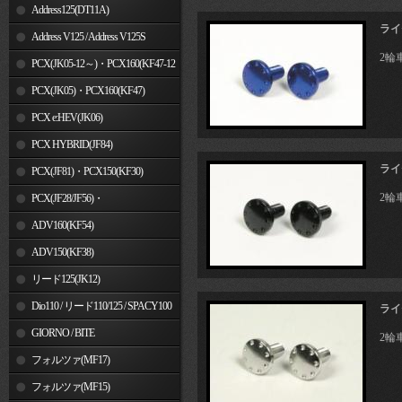
Address125(DT11A)
ライ
Address V125 / Address V125S
2輪
PCX(JK05-12～)・PCX160(KF47-12
～)
PCX(JK05)・PCX160(KF47)
PCX e:HEV(JK06)
PCX HYBRID(JF84)
ライ
PCX(JF81)・PCX150(KF30)
2輪
PCX(JF28/JF56)・
PCX150(KF12/KF18)
ADV160(KF54)
ADV150(KF38)
リード125(JK12)
Dio110 / リード110/125 / SPACY100
ライ
GIORNO / BITE
2輪
フォルツァ(MF17)
フォルツァ(MF15)