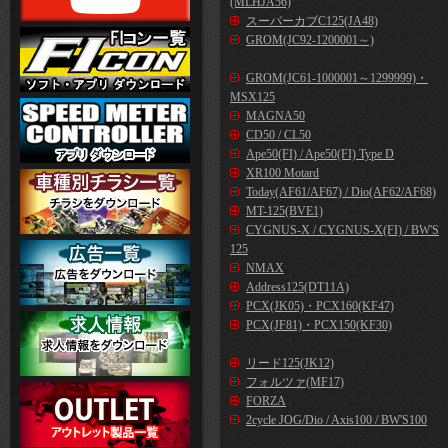
(MLHJA56)
スーパーカブC125(JA48)
GROM(JC92-1200001～)
GROM(JC61-1000001～1299999)・
MSX125
MAGNA50
CD50 / CL50
Ape50(FI) / Ape50(FI) Type D
XR100 Motard
Today(AF61/AF67) / Dio(AF62/AF68)
MT-125(BVE1)
CYGNUS-X / CYGNUS-X(FI) / BW'S
125
NMAX
Address125(DT11A)
PCX(JK05)・PCX160(KF47)
PCX(JF81)・PCX150(KF30)
リード125(JK12)
フォルツァ(MF17)
FORZA
2cycle JOG/Dio / Axis100 / BW'S100