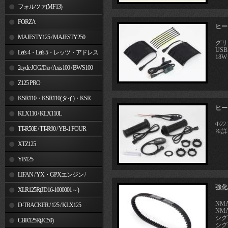
フォルツァ(MF13)
FORZA
ヒート
MAJESTY125 / MAJESTY250
グリ
US
Let's 4・Let's 5・レッツ・アドレス
18W
V50
2cycle JOG/Dio / Axis100 / BW'S100
Z125 PRO
KSR110・KSR110(タイ)・KSR-
ヒー
I/II・KSR PRO
KLX110 / KLX110L
Φ2
TT-R50E / TT-R90 / YB-1 FOUR
※詳
XTZ125
YB125
LIFAN / YX・GPXエンジン /
強化
Jincheng
XLR125R(JD16-1000001～)
NMA
D-TRACKER / 125 / KLX125
NMA
シグ
CBR125R(JC50)
シグナ