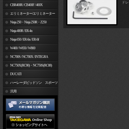
ドレ
CBR400R / CB400F / 400X
エリミネーター/エリミネーター
SE
Ninja 250・Ninja 250R・Z250
Ninja 400R / ER-4n
Ninja 650 / ER-6n / ER-6f
W400 / W650 / W800
NC700S / NC700X / INTEGRA
NC750X(RC90)・NC750S(RC88)
DUCATI
ハーレーダビッドソン スポーツ
スター
汎用