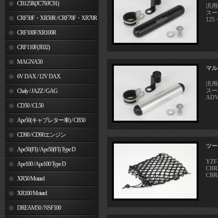
MSX125
CB125R(JC79/JC91)
汎用
スー
CRF50F・XR50R / CRF70F・XR70R
125
CRF100F/XR100R
CRF110F(JE02)
MAGNA50
マル
6V DAX / 12V DAX
汎用
スー
Chaly / JAZZ / GAG
ADV
CD50 / CL50
Ape50(キャブレター車) / CB50
CD90 / CD90エンジン
ツー
Ape50(FI) / Ape50(FI) Type D
YZF
Ape100 / Ape100 Type D
CBR
CBR4
XR50 Motard
XR100 Motard
DREAM50 / NSF100