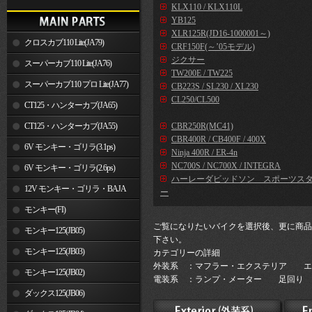
KLX110 / KLX110L
YB125
XLR125R(JD16-1000001～)
クロスカブ110 Lite(JA79)
CRF150F(～’05モデル)
ジクサー
スーパーカブ110 Lite(JA76)
TW200E / TW225
スーパーカブ110 プロ Lite(JA77)
CB223S / SL230 / XL230
CL250/CL500
CT125・ハンターカブ(JA65)
CT125・ハンターカブ(JA55)
CBR250R(MC41)
CBR400R / CB400F / 400X
6V モンキー・ゴリラ(3.1ps)
Ninja 400R / ER-4n
NC700S / NC700X / INTEGRA
6V モンキー・ゴリラ(2.6ps)
ハーレーダビッドソン スポーツス
12V モンキー・ゴリラ・BAJA
ー
モンキー(FI)
ご覧になりたいバイクを選択後、更に商品
モンキー125(JB05)
下さい。
モンキー125(JB03)
カテゴリーの詳細
外装系 ：マフラー・エクステリア エ
モンキー125(JB02)
電装系 ：ランプ・メーター 足回り 
ダックス125(JB06)