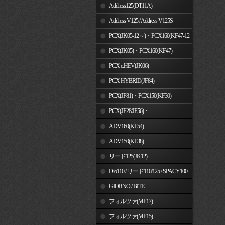
Address125(DT11A)
Address V125 / Address V125S
PCX(JK05-12～)・PCX160(KF47-12
～)
PCX(JK05)・PCX160(KF47)
PCX e:HEV(JK06)
PCX HYBRID(JF84)
PCX(JF81)・PCX150(KF30)
PCX(JF28/JF56)・
PCX150(KF12/KF18)
ADV160(KF54)
ADV150(KF38)
リード125(JK12)
Dio110 / リード110/125 / SPACY100
GIORNO / BITE
フォルツァ(MF17)
フォルツァ(MF15)