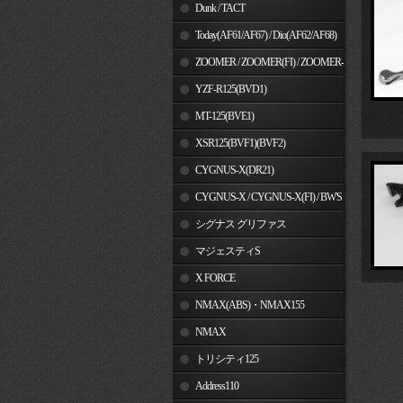
Dunk / TACT
Today(AF61/AF67) / Dio(AF62/AF68)
ZOOMER / ZOOMER(FI) / ZOOMER-
X
YZF-R125(BVD1)
MT-125(BVE1)
XSR125(BVF1)(BVF2)
CYGNUS-X(DR21)
CYGNUS-X / CYGNUS-X(FI) / BW'S
125
シグナス グリファス
マジェスティS
X FORCE
NMAX(ABS)・NMAX155
NMAX
トリシティ125
Address110