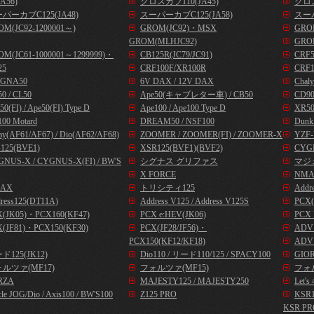
A56)
クロスカブ110(JA45)
クロス
パーカブC125(JA48)
スーパーカブC125(JA58)
スーパ
OM(JC92-1200001～)
GROM(JC92)・MSX
GROM
GROM(MLHJC92)
GRO
OM(JC61-1000001～1299999)・
CB125R(JC79/JC91)
CRF
25
CRF100F/XR100R
CRF1
GNA50
6V DAX / 12V DAX
Chal
0 / CL50
Ape50(キャブレター車) / CB50
CD9
50(FI) / Ape50(FI) Type D
Ape100 / Ape100 Type D
XR50
00 Motard
DREAM50 / NSF100
Dunk
ay(AF61/AF67) / Dio(AF62/AF68)
ZOOMER / ZOOMER(FI) / ZOOMER-X
YZF-
125(BVE1)
XSR125(BVF1)(BVF2)
CYG
NUS-X / CYGNUS-X(FI) / BW'S
シグナス グリファス
マジ
X FORCE
NMA
AX
トリシティ125
Addr
ress125(DT11A)
Address V125 / Address V125S
PCX(
X(JK05)・PCX160(KF47)
PCX e:HEV(JK06)
PCX 
(JF81)・PCX150(KF30)
PCX(JF28/JF56)・
ADV1
PCX150(KF12/KF18)
ADV1
ド125(JK12)
Dio110 / リード110/125 / SPACY100
GIOR
ルツァ(MF17)
フォルツァ(MF15)
フォル
RZA
MAJESTY125 / MAJESTY250
Let
cle JOG/Dio / Axis100 / BW'S100
Z125 PRO
KSR
KSR PR