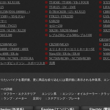
110 / KLX110L
TT-R50E / TT-R90 / YB-1 FOUR
XTZ1
125
TT-R125・LW・LWE
LIFA
125R(JD16-1000001～)
D-TRACKER / 125 / KLX125
CBR1
F150F(～’05モデル)
FTR223 / FTR223D
GSX-
クサー
GSR250
GRA
00E / TW225
セロー250
SR40
23S / SL230 / XL230
XR230 / XR230 Motard
XR25
50/CL500
レブル250/レブル500/レブル1100
GB350(
R250R(MC41)
CB250F(MC43)
CRF2
400R / CB400F / 400X
エリミネーター/エリミネーターSE
Ninj
ja 400R / ER-4n
Ninja 650 / ER-6n / ER-6f
W400
00S / NC700X / INTEGRA
NC750X(RC90)・NC750S(RC88)
DUC
ーレーダビッドソン スポーツスタ
汎用
なりたいバイクを選択後、更に商品を絞り込むには選択後に表示される外装系、エン
。
リーの詳細
 ：マフラー・エクステリア エンジン系 ：エンジン・オイルクーラー・クラッ
 ：ランプ・メーター 足回り ：ステアリング・ブレーキ