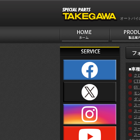
オートバイ
フォ
■車
クロ
CT
6V
モン
ダッ
ス
スー
ジ
スー
スー
ス