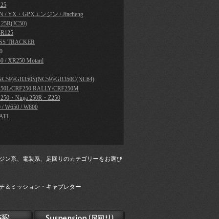
25
N / YX・GPXエンジン / Jincheng
25R(JC50)
R125
SS TRACKER
0
0 / XR250 Motard
NC59)/GB350S(NC59)/GB350C(NC64)
50L/CRF250 RALLY/CRF250M
a 250・Ninja 250R・Z250
 / W650 / W800
ATI
ジン系、電装系、足回りのカテゴリーをお選び
チ＆ミッション・キャブレター