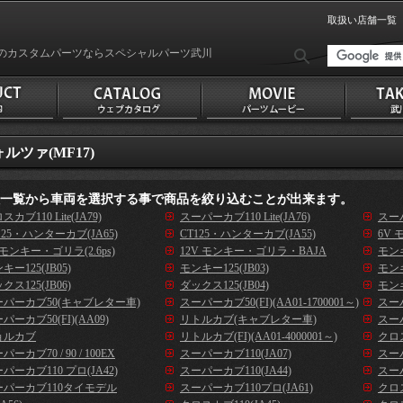
取扱い店舗一覧
のカスタムパーツならスペシャルパーツ武川
ルツァ(MF17)
種一覧から車両を選択する事で商品を絞り込むことが出来ます。
スカブ110 Lite(JA79)
スーパーカブ110 Lite(JA76)
スーパ
125・ハンターカブ(JA65)
CT125・ハンターカブ(JA55)
6V 
 モンキー・ゴリラ(2.6ps)
12V モンキー・ゴリラ・BAJA
モンキ
キー125(JB05)
モンキー125(JB03)
モンキ
クス125(JB06)
ダックス125(JB04)
モンキ
ーパーカブ50(キャブレター車)
スーパーカブ50(FI)(AA01-1700001～)
スーパ
パーカブ50(FI)(AA09)
リトルカブ(キャブレター車)
スーパ
ョルカブ
リトルカブ(FI)(AA01-4000001～)
クロス
パーカブ70 / 90 / 100EX
スーパーカブ110(JA07)
スーパ
パーカブ110 プロ(JA42)
スーパーカブ110(JA44)
スーパ
ーパーカブ110タイモデル
スーパーカブ110プロ(JA61)
クロス