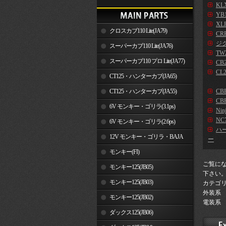
KLX
YB
XLR
クロスカブ110 Lite(JA79)
CR
ジ
スーパーカブ110 Lite(JA76)
TW2
スーパーカブ110 プロ Lite(JA77)
CB2
CL2
CT125・ハンターカブ(JA65)
CT125・ハンターカブ(JA55)
CB
CBR
6V モンキー・ゴリラ(3.1ps)
Nin
NC7
6V モンキー・ゴリラ(2.6ps)
ハ
12V モンキー・ゴリラ・BAJA
ー
モンキー(FI)
ご覧に
モンキー125(JB05)
下さい
モンキー125(JB03)
カテゴ
外装系
モンキー125(JB02)
電装系
ダックス125(JB06)