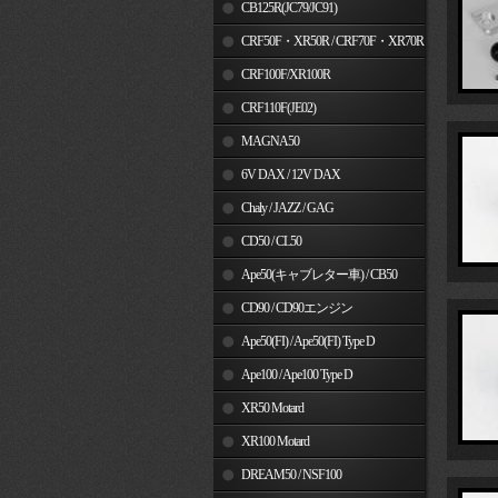
MSX125
CB125R(JC79/JC91)
CRF50F・XR50R / CRF70F・XR70R
CRF100F/XR100R
CRF110F(JE02)
MAGNA50
6V DAX / 12V DAX
Chaly / JAZZ / GAG
CD50 / CL50
Ape50(キャブレター車) / CB50
CD90 / CD90エンジン
Ape50(FI) / Ape50(FI) Type D
Ape100 / Ape100 Type D
XR50 Motard
XR100 Motard
DREAM50 / NSF100