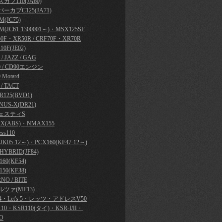
カブ110(JA60)
ーカブC125(JA71)
(JC75)
M(JC61-1300001～)・MSX125SF
50F・XR50R / CRF70F・XR70R
10F(JE02)
y / JAZZ / GAG
0 / CD90エンジン
 Motard
 / TACT
R125(BVD1)
NUS-X(DR21)
ェスティS
X(ABS)・NMAX155
ess110
JK05-12～)・PCX160(KF47-12～)
HYBRID(JF84)
60(KF54)
50(KF38)
NO / BITE
ツァ(MF13)
's 4・Let's 5・レッツ・アドレスV50
110・KSR110(タイ)・KSR-I/II・
O