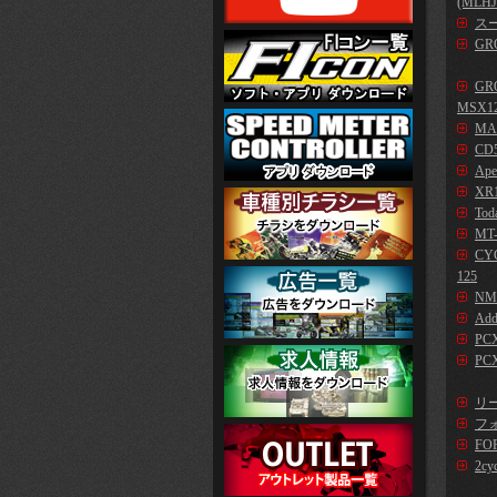
(MLHJ
スー
GR
GR
MSX1
MA
CD5
Ape
XR1
Tod
MT-
CYG
125
NM
Add
PC
PCX
リー
フォ
FO
2cy