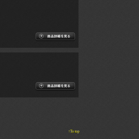
↑To top