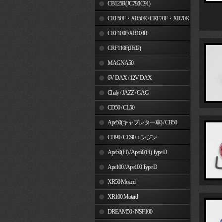
MSX125
CB125R(JC79/JC91)
CRF50F・XR50R / CRF70F・XR70R
CRF100F/XR100R
CRF110F(JE02)
MAGNA50
6V DAX / 12V DAX
Chaly / JAZZ / GAG
CD50 / CL50
Ape50(キャブレター車) / CB50
CD90 / CD90エンジン
Ape50(FI) / Ape50(FI) Type D
Ape100 / Ape100 Type D
XR50 Motard
XR100 Motard
DREAM50 / NSF100