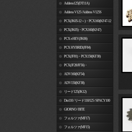
Address125(DT11A)
Address V125 / Address V125S
PCX(JK05-12～)・PCX160(KF47-12
～)
PCX(JK05)・PCX160(KF47)
PCX e:HEV(JK06)
PCX HYBRID(JF84)
PCX(JF81)・PCX150(KF30)
PCX(JF28/JF56)・
PCX150(KF12/KF18)
ADV160(KF54)
ADV150(KF38)
リード125(JK12)
Dio110 / リード110/125 / SPACY100
GIORNO / BITE
フォルツァ(MF17)
フォルツァ(MF15)