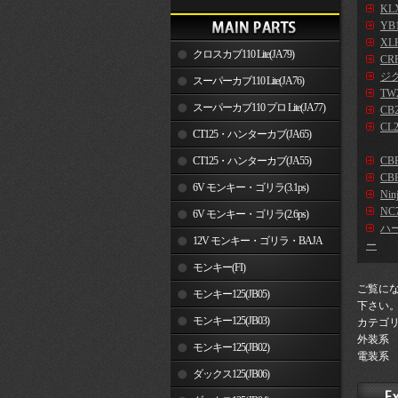
KLX
YB
XLR
クロスカブ110 Lite(JA79)
CR
ジ
スーパーカブ110 Lite(JA76)
TW2
スーパーカブ110 プロ Lite(JA77)
CB2
CL2
CT125・ハンターカブ(JA65)
CT125・ハンターカブ(JA55)
CB
CBR
6V モンキー・ゴリラ(3.1ps)
Nin
NC7
6V モンキー・ゴリラ(2.6ps)
ハ
12V モンキー・ゴリラ・BAJA
ー
モンキー(FI)
ご覧に
モンキー125(JB05)
下さい
モンキー125(JB03)
カテゴ
外装系
モンキー125(JB02)
電装系
ダックス125(JB06)