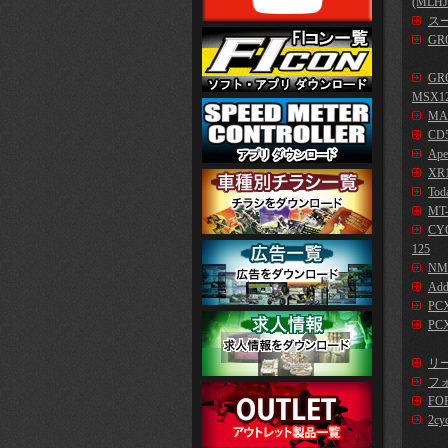
(MLHJ
スー
GR
GR
MSX1
MA
CD5
Ape
XR1
Tod
MT-
CYG
125
NM
Add
PC
PCX
リー
フォ
FO
2cy