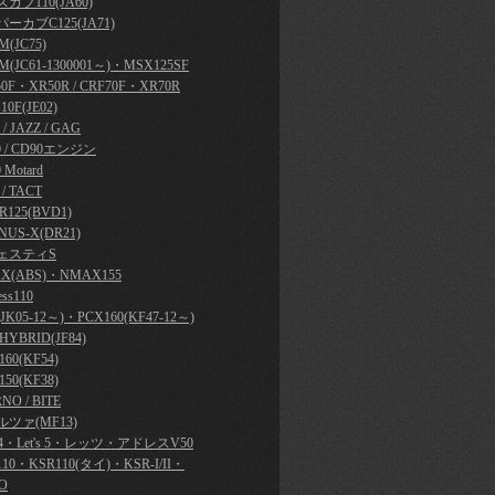
カブ110(JA60)
ーカブC125(JA71)
(JC75)
M(JC61-1300001～)・MSX125SF
50F・XR50R / CRF70F・XR70R
10F(JE02)
y / JAZZ / GAG
0 / CD90エンジン
 Motard
 / TACT
R125(BVD1)
NUS-X(DR21)
ェスティS
X(ABS)・NMAX155
ess110
JK05-12～)・PCX160(KF47-12～)
HYBRID(JF84)
60(KF54)
50(KF38)
NO / BITE
ツァ(MF13)
's 4・Let's 5・レッツ・アドレスV50
110・KSR110(タイ)・KSR-I/II・
O