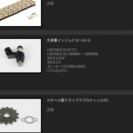
汎用
大容量インジェクター(G-1)
:GROM(JC61/JC75)
:GROM(JC92-1000001～1099999)
:MSX125SF
:MSX125
:モンキー125(JB02/JB03)
:CT125(JA55/...
スチール製ドライブスプロケット(14T)
汎用