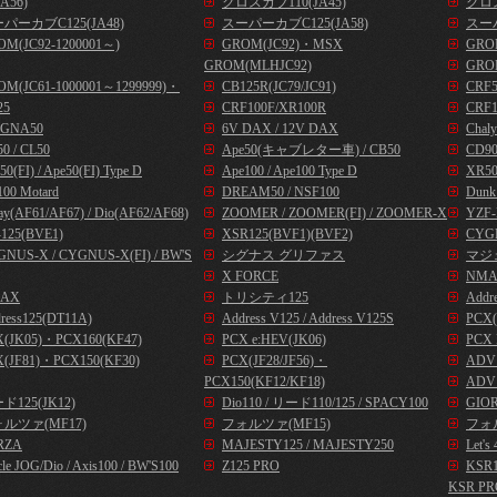
A56)
クロスカブ110(JA45)
クロス
パーカブC125(JA48)
スーパーカブC125(JA58)
スーパ
OM(JC92-1200001～)
GROM(JC92)・MSX
GROM
GROM(MLHJC92)
GRO
OM(JC61-1000001～1299999)・
CB125R(JC79/JC91)
CRF
25
CRF100F/XR100R
CRF1
GNA50
6V DAX / 12V DAX
Chal
0 / CL50
Ape50(キャブレター車) / CB50
CD9
50(FI) / Ape50(FI) Type D
Ape100 / Ape100 Type D
XR50
00 Motard
DREAM50 / NSF100
Dunk
ay(AF61/AF67) / Dio(AF62/AF68)
ZOOMER / ZOOMER(FI) / ZOOMER-X
YZF-
125(BVE1)
XSR125(BVF1)(BVF2)
CYG
NUS-X / CYGNUS-X(FI) / BW'S
シグナス グリファス
マジ
X FORCE
NMA
AX
トリシティ125
Addr
ress125(DT11A)
Address V125 / Address V125S
PCX(
X(JK05)・PCX160(KF47)
PCX e:HEV(JK06)
PCX 
(JF81)・PCX150(KF30)
PCX(JF28/JF56)・
ADV1
PCX150(KF12/KF18)
ADV1
ド125(JK12)
Dio110 / リード110/125 / SPACY100
GIOR
ルツァ(MF17)
フォルツァ(MF15)
フォル
RZA
MAJESTY125 / MAJESTY250
Let
cle JOG/Dio / Axis100 / BW'S100
Z125 PRO
KSR
KSR PR