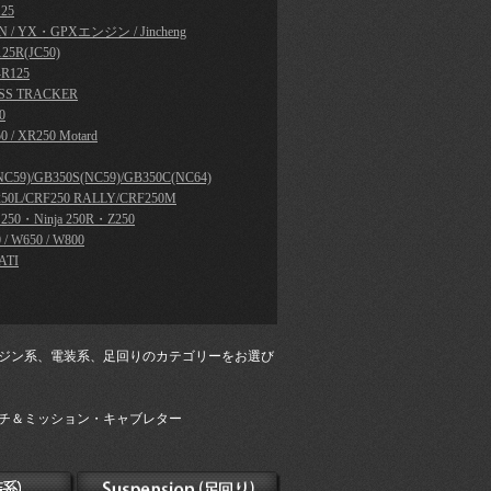
25
N / YX・GPXエンジン / Jincheng
25R(JC50)
R125
SS TRACKER
0
0 / XR250 Motard
NC59)/GB350S(NC59)/GB350C(NC64)
50L/CRF250 RALLY/CRF250M
a 250・Ninja 250R・Z250
 / W650 / W800
ATI
ジン系、電装系、足回りのカテゴリーをお選び
チ＆ミッション・キャブレター