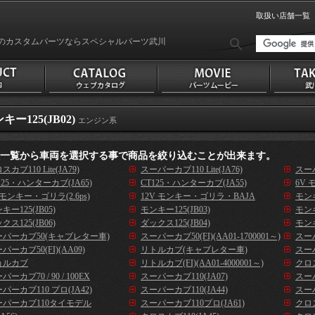
取扱い店舗一覧
のカスタムパーツならスペシャルパーツ武川
キー125(JB02)
エンジン系
種一覧から車両を選択する事で商品を絞り込むことが出来ます。
スカブ110 Lite(JA79)
スーパーカブ110 Lite(JA76)
スーパ
125・ハンターカブ(JA65)
CT125・ハンターカブ(JA55)
6V 
 モンキー・ゴリラ(2.6ps)
12V モンキー・ゴリラ・BAJA
モンキ
キー125(JB05)
モンキー125(JB03)
モンキ
クス125(JB06)
ダックス125(JB04)
モンキ
ーパーカブ50(キャブレター車)
スーパーカブ50(FI)(AA01-1700001～)
スーパ
パーカブ50(FI)(AA09)
リトルカブ(キャブレター車)
スーパ
ョルカブ
リトルカブ(FI)(AA01-4000001～)
クロス
パーカブ70 / 90 / 100EX
スーパーカブ110(JA07)
スーパ
パーカブ110 プロ(JA42)
スーパーカブ110(JA44)
スーパ
ーパーカブ110タイモデル
スーパーカブ110プロ(JA61)
クロス