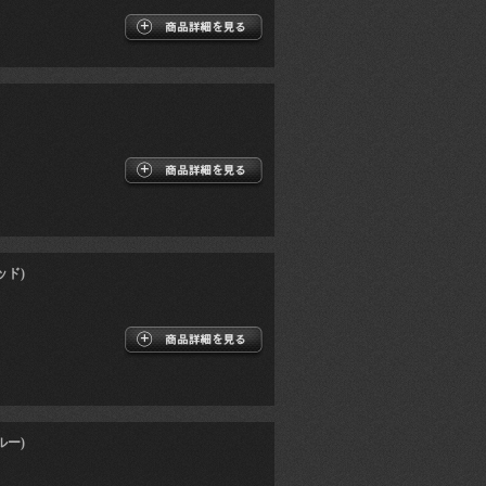
ッド)
ルー)