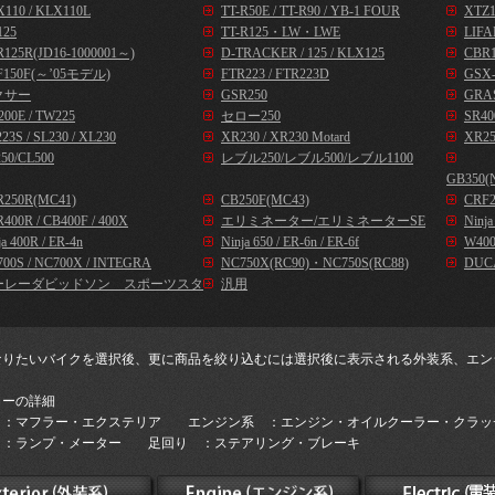
110 / KLX110L
TT-R50E / TT-R90 / YB-1 FOUR
XTZ1
125
TT-R125・LW・LWE
LIFA
125R(JD16-1000001～)
D-TRACKER / 125 / KLX125
CBR1
F150F(～’05モデル)
FTR223 / FTR223D
GSX-
クサー
GSR250
GRA
00E / TW225
セロー250
SR40
23S / SL230 / XL230
XR230 / XR230 Motard
XR25
50/CL500
レブル250/レブル500/レブル1100
GB350(
R250R(MC41)
CB250F(MC43)
CRF2
400R / CB400F / 400X
エリミネーター/エリミネーターSE
Ninj
ja 400R / ER-4n
Ninja 650 / ER-6n / ER-6f
W400
00S / NC700X / INTEGRA
NC750X(RC90)・NC750S(RC88)
DUC
ーレーダビッドソン スポーツスタ
汎用
なりたいバイクを選択後、更に商品を絞り込むには選択後に表示される外装系、エン
。
リーの詳細
 ：マフラー・エクステリア エンジン系 ：エンジン・オイルクーラー・クラッ
 ：ランプ・メーター 足回り ：ステアリング・ブレーキ