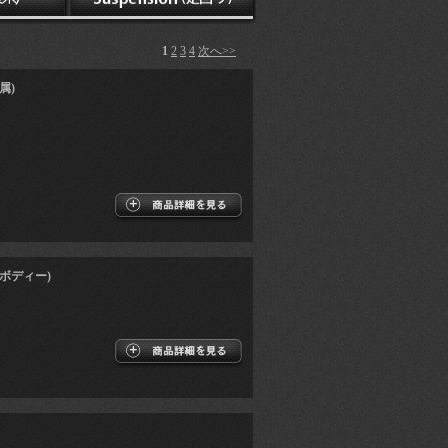
1
2
3
4
次へ>>
属)
ルボディー)