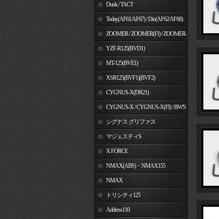
Dunk / TACT
Today(AF61/AF67) / Dio(AF62/AF68)
ZOOMER / ZOOMER(FI) / ZOOMER-
X
YZF-R125(BVD1)
MT-125(BVE1)
XSR125(BVF1)(BVF2)
CYGNUS-X(DR21)
CYGNUS-X / CYGNUS-X(FI) / BW'S
125
シグナス グリファス
マジェスティS
X FORCE
NMAX(ABS)・NMAX155
NMAX
トリシティ125
Address110