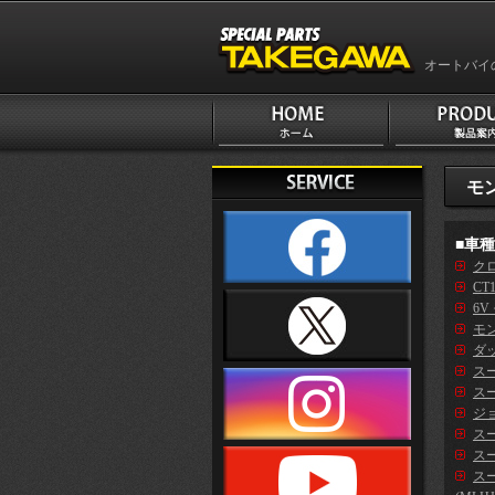
オートバイ
モン
■車
クロ
CT
6V
モン
ダッ
ス
スー
ジ
スー
スー
ス