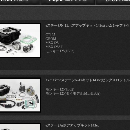
eステージN-15ボアアップキット143cc(カムシャフト付
CT125
GROM
MSX125
MSX125SF
モンキー125(JB02)
ハイパーeステージN-15キット143cc(ビッグスロット
モンキー125(JB02)
モンキー125(タイモデル/MLHJB02)
eステージαボアアップキット143cc