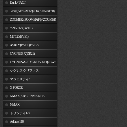
Dunk / TACT
Today(AF61/AF67) / Dio(AF62/AF68)
ZOOMER / ZOOMER(FI) / ZOOMER-
X
YZF-R125(BVD1)
MT-125(BVE1)
XSR125(BVF1)(BVF2)
CYGNUS-X(DR21)
CYGNUS-X / CYGNUS-X(FI) / BW'S
125
シグナス グリファス
マジェスティS
X FORCE
NMAX(ABS)・NMAX155
NMAX
トリシティ125
Address110