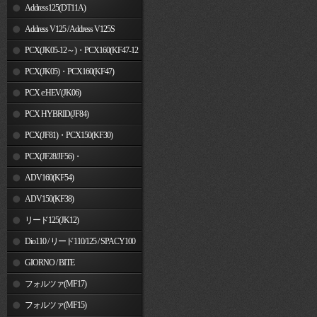
Address125(DT11A)
Address V125 / Address V125S
PCX(JK05-12～)・PCX160(KF47-12
～)
PCX(JK05)・PCX160(KF47)
PCX e:HEV(JK06)
PCX HYBRID(JF84)
PCX(JF81)・PCX150(KF30)
PCX(JF28/JF56)・
PCX150(KF12/KF18)
ADV160(KF54)
ADV150(KF38)
リード125(JK12)
Dio110 / リード110/125 / SPACY100
GIORNO / BITE
フォルツァ(MF17)
フォルツァ(MF15)