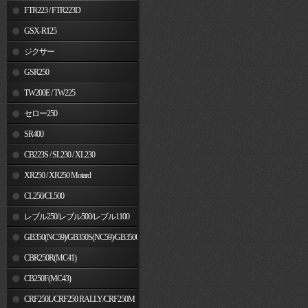
FTR223 / FTR223D
GSX-R125
ジクサー
GSR250
TW200E / TW225
セロー250
SR400
CB223S / SL230 / XL230
XR250 / XR250 Motard
CL250/CL500
レブル250/レブル500/レブル1100
GB350(NC59)/GB350S(NC59)/GB350C(NC64)
CBR250R(MC41)
CB250F(MC43)
CRF250L/CRF250 RALLY/CRF250M