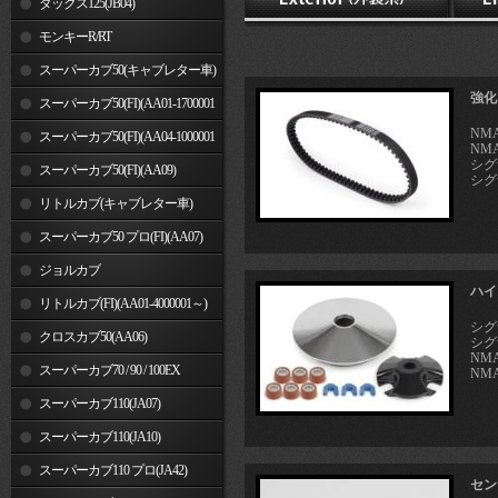
ダックス125(JB04)
モンキーR/RT
スーパーカブ50(キャブレター車)
強化
スーパーカブ50(FI)(AA01-1700001
NMA
～)
スーパーカブ50(FI)(AA04-1000001
NMA
シグ
～)
スーパーカブ50(FI)(AA09)
シグナ
リトルカブ(キャブレター車)
スーパーカブ50 プロ(FI)(AA07)
ジョルカブ
ハイ
リトルカブ(FI)(AA01-4000001～)
シグ
クロスカブ50(AA06)
シグ
NMA
スーパーカブ70 / 90 / 100EX
NMA
スーパーカブ110(JA07)
スーパーカブ110(JA10)
スーパーカブ110 プロ(JA42)
セン