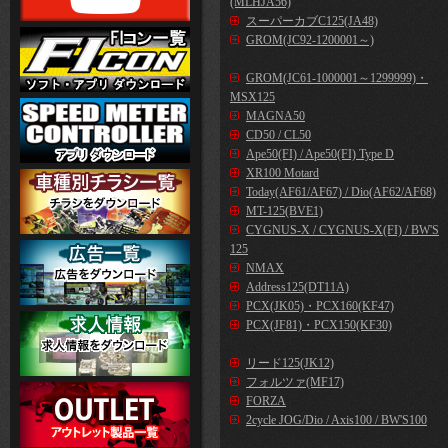
(MLHJA56)
スーパーカブC125(JA48)
GROM(JC92-1200001～)
GROM(JC61-1000001～1299999)・
MSX125
MAGNA50
CD50 / CL50
Ape50(FI) / Ape50(FI) Type D
XR100 Motard
Today(AF61/AF67) / Dio(AF62/AF68)
MT-125(BVE1)
CYGNUS-X / CYGNUS-X(FI) / BW'S
125
NMAX
Address125(DT11A)
PCX(JK05)・PCX160(KF47)
PCX(JF81)・PCX150(KF30)
リード125(JK12)
フォルツァ(MF17)
FORZA
2cycle JOG/Dio / Axis100 / BW'S100