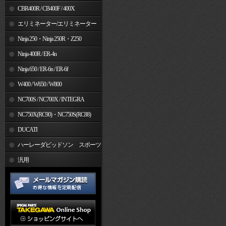
CBR400R / CB400F / 400X
エリミネーター/エリミネーター
SE
Ninja 250・Ninja 250R・Z250
Ninja 400R / ER-4n
Ninja 650 / ER-6n / ER-6f
W400 / W650 / W800
NC700S / NC700X / INTEGRA
NC750X(RC90)・NC750S(RC88)
DUCATI
ハーレーダビッドソン スポーツ
スター
汎用