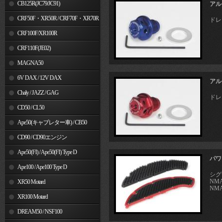
MSX125
CB125R(JC79/JC91)
アル
CRF50F・XR50R / CRF70F・XR70R
ドレ
CRF100F/XR100R
CRF110F(JE02)
MAGNA50
6V DAX / 12V DAX
アル
Chaly / JAZZ / GAG
ドレ
CD50 / CL50
Ape50(キャブレター車) / CB50
CD90 / CD90エンジン
Ape50(FI) / Ape50(FI) Type D
パワ
Ape100 / Ape100 Type D
シグナ
NMA
XR50 Motard
NMA
XR100 Motard
DREAM50 / NSF100