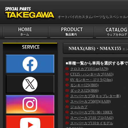
オートバイのカスタムパーツならスペシャル
NMAX(ABS)・NMAX155
エ
■車種一覧から車両を選択する事
クロスカブ110 Lite(JA79)
CT125・ハンターカブ(JA65)
6V モンキー・ゴリラ(2.6ps)
モンキー125(JB05)
ダックス125(JB06)
スーパーカブ50(キャブレター車)
スーパーカブ50(FI)(AA09)
ジョルカブ
スーパーカブ70 / 90 / 100EX
スーパーカブ110 プロ(JA42)
スーパーカブ110タイモデル