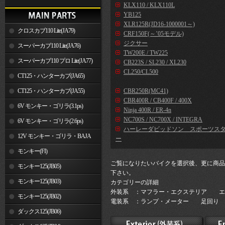
KLX110 / KLX110L
YB125
XLR125R(JD16-1000001～)
クロスカブ110 Lite(JA79)
CRF150F(～’05モデル)
ジクサー
スーパーカブ110 Lite(JA76)
TW200E / TW225
スーパーカブ110 プロ Lite(JA77)
CB223S / SL230 / XL230
CL250/CL500
CT125・ハンターカブ(JA65)
CT125・ハンターカブ(JA55)
CBR250R(MC41)
CBR400R / CB400F / 400X
6V モンキー・ゴリラ(3.1ps)
Ninja 400R / ER-4n
NC700S / NC700X / INTEGRA
6V モンキー・ゴリラ(2.6ps)
ハーレーダビッドソン スポーツス
12V モンキー・ゴリラ・BAJA
ー
モンキー(FI)
ご覧になりたいバイクを選択後、更に商品
モンキー125(JB05)
下さい。
モンキー125(JB03)
カテゴリーの詳細
外装系 ：マフラー・エクステリア エ
モンキー125(JB02)
電装系 ：ランプ・メーター 足回り 
ダックス125(JB06)