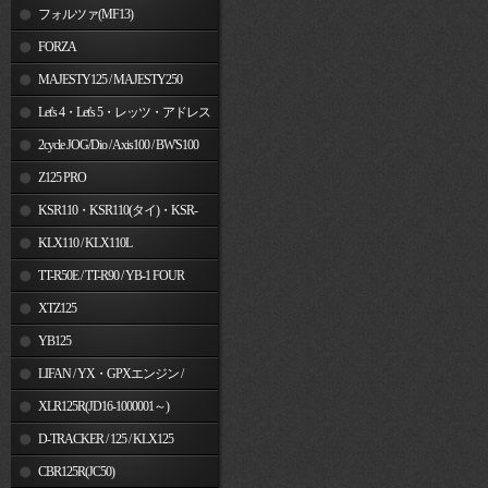
フォルツァ(MF13)
FORZA
MAJESTY125 / MAJESTY250
Let's 4・Let's 5・レッツ・アドレス
V50
2cycle JOG/Dio / Axis100 / BW'S100
Z125 PRO
KSR110・KSR110(タイ)・KSR-
I/II・KSR PRO
KLX110 / KLX110L
TT-R50E / TT-R90 / YB-1 FOUR
XTZ125
YB125
LIFAN / YX・GPXエンジン /
Jincheng
XLR125R(JD16-1000001～)
D-TRACKER / 125 / KLX125
CBR125R(JC50)