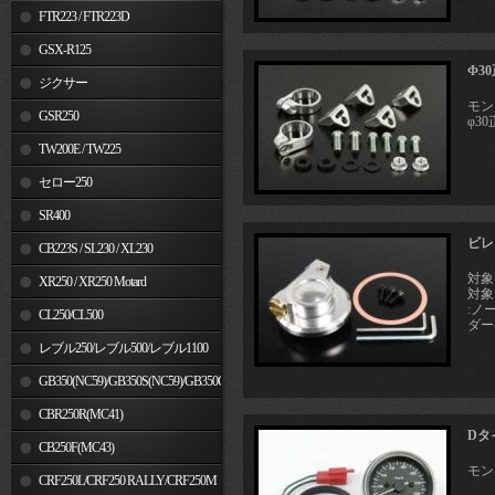
FTR223 / FTR223D
GSX-R125
Φ3
ジクサー
モン
GSR250
φ3
TW200E / TW225
セロー250
SR400
ビレ
CB223S / SL230 / XL230
対象
XR250 / XR250 Motard
対象
:ノ
CL250/CL500
ダー
レブル250/レブル500/レブル1100
GB350(NC59)/GB350S(NC59)/GB350C(NC64)
CBR250R(MC41)
Dタ
CB250F(MC43)
モン
CRF250L/CRF250 RALLY/CRF250M