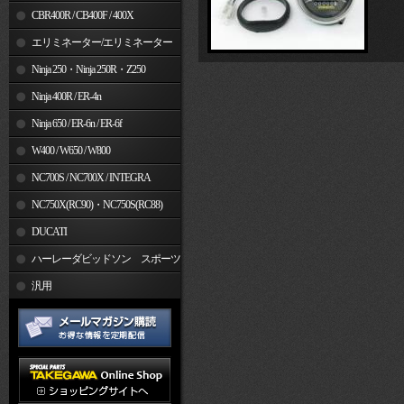
CBR400R / CB400F / 400X
エリミネーター/エリミネーター
SE
Ninja 250・Ninja 250R・Z250
Ninja 400R / ER-4n
Ninja 650 / ER-6n / ER-6f
W400 / W650 / W800
NC700S / NC700X / INTEGRA
NC750X(RC90)・NC750S(RC88)
DUCATI
ハーレーダビッドソン スポーツ
スター
汎用