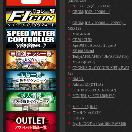
(MLHJA56)
スーパーカブC125(JA48)
GROM(JC92-1200001～)
GROM(JC61-1000001～1299999)・
MSX125
MAGNA50
CD50 / CL50
Ape50(FI) / Ape50(FI) Type D
XR100 Motard
Today(AF61/AF67) / Dio(AF62/AF68)
MT-125(BVE1)
CYGNUS-X / CYGNUS-X(FI) / BW'S
125
NMAX
Address125(DT11A)
PCX(JK05)・PCX160(KF47)
PCX(JF81)・PCX150(KF30)
リード125(JK12)
フォルツァ(MF17)
FORZA
2cycle JOG/Dio / Axis100 / BW'S100