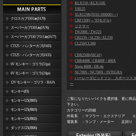
KLX110 / KLX110L
YB125
XLR125R(JD16-1000001～)
クロスカブ110 Lite(JA79)
CRF150F(～’05モデル)
ジクサー
スーパーカブ110 Lite(JA76)
TW200E / TW225
スーパーカブ110 プロ Lite(JA77)
CB223S / SL230 / XL230
CL250/CL500
CT125・ハンターカブ(JA65)
CT125・ハンターカブ(JA55)
CBR250R(MC41)
CBR400R / CB400F / 400X
6V モンキー・ゴリラ(3.1ps)
Ninja 400R / ER-4n
NC700S / NC700X / INTEGRA
6V モンキー・ゴリラ(2.6ps)
ハーレーダビッドソン スポーツス
12V モンキー・ゴリラ・BAJA
ー
モンキー(FI)
ご覧になりたいバイクを選択後、更に商品
モンキー125(JB05)
下さい。
モンキー125(JB03)
カテゴリーの詳細
外装系 ：マフラー・エクステリア エ
モンキー125(JB02)
電装系 ：ランプ・メーター 足回り 
ダックス125(JB06)