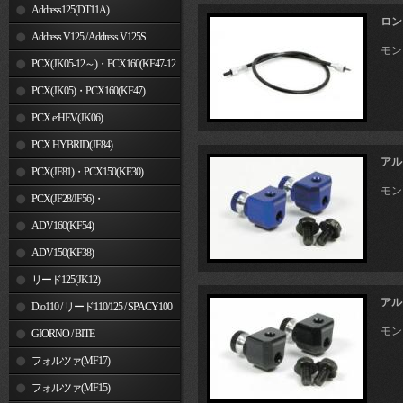
Address125(DT11A)
ロン
Address V125 / Address V125S
モン
PCX(JK05-12～)・PCX160(KF47-12
～)
PCX(JK05)・PCX160(KF47)
PCX e:HEV(JK06)
PCX HYBRID(JF84)
アル
PCX(JF81)・PCX150(KF30)
モンキ
PCX(JF28/JF56)・
PCX150(KF12/KF18)
ADV160(KF54)
ADV150(KF38)
リード125(JK12)
アル
Dio110 / リード110/125 / SPACY100
モンキ
GIORNO / BITE
フォルツァ(MF17)
フォルツァ(MF15)