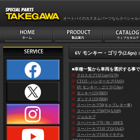
オートバイのカスタムパーツならスペシャル
6V モンキー・ゴリラ(2.6ps)
■車種一覧から車両を選択する事
クロスカブ110 Lite(JA79)
CT125・ハンターカブ(JA65)
6V モンキー・ゴリラ(2.6ps)
モンキー125(JB05)
ダックス125(JB06)
スーパーカブ50(キャブレター車)
スーパーカブ50(FI)(AA09)
ジョルカブ
スーパーカブ70 / 90 / 100EX
スーパーカブ110 プロ(JA42)
スーパーカブ110タイモデル