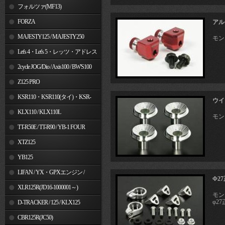
フォルツァ(MF13)
FORZA
アル
MAJESTY125 / MAJESTY250
モンキ
Let's 4・Let's 5・レッツ・アドレス
V50
2cycle JOG/Dio / Axis100 / BW'S100
Z125 PRO
KSR110・KSR110(タイ)・KSR-
ウイ
I/II・KSR PRO
KLX110 / KLX110L
モン
TT-R50E / TT-R90 / YB-1 FOUR
XTZ125
YB125
LIFAN / YX・GPXエンジン /
Φ2
Jincheng
XLR125R(JD16-1000001～)
モン
φ2
D-TRACKER / 125 / KLX125
CBR125R(JC50)