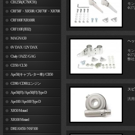
MSX125
CB125R(JC79/JC91)
モン
Φ2
CRF50F・XR50R / CRF70F・XR70R
CRF100F/XR100R
CRF110F(JE02)
MAGNA50
ヘッ
6V DAX / 12V DAX
モン
Φ2
Chaly / JAZZ / GAG
弊社
CD50 / CL50
Ape50(キャブレター車) / CB50
CD90 / CD90エンジン
スピ
Ape50(FI) / Ape50(FI) Type D
汎用
Ape100 / Ape100 Type D
XR50 Motard
XR100 Motard
DREAM50 / NSF100