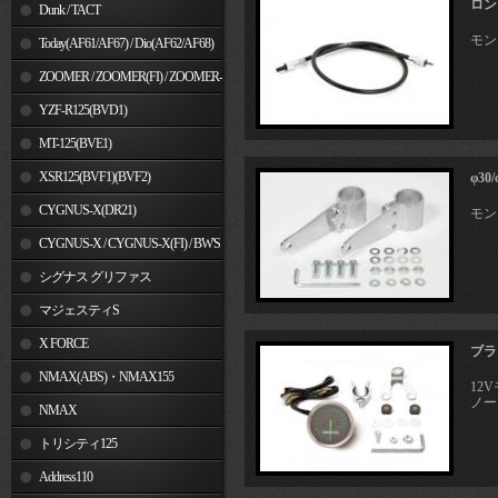
ロン
Dunk / TACT
モン
Today(AF61/AF67) / Dio(AF62/AF68)
ZOOMER / ZOOMER(FI) / ZOOMER-
X
YZF-R125(BVD1)
MT-125(BVE1)
XSR125(BVF1)(BVF2)
φ3
CYGNUS-X(DR21)
モン
CYGNUS-X / CYGNUS-X(FI) / BW'S
125
シグナス グリファス
マジェスティS
X FORCE
ブラ
NMAX(ABS)・NMAX155
12
ノー
NMAX
トリシティ125
Address110