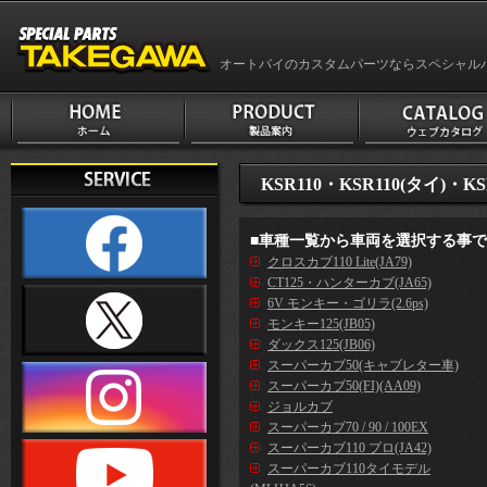
オートバイのカスタムパーツならスペシャル
KSR110・KSR110(タイ)・KS
■車種一覧から車両を選択する事
クロスカブ110 Lite(JA79)
CT125・ハンターカブ(JA65)
6V モンキー・ゴリラ(2.6ps)
モンキー125(JB05)
ダックス125(JB06)
スーパーカブ50(キャブレター車)
スーパーカブ50(FI)(AA09)
ジョルカブ
スーパーカブ70 / 90 / 100EX
スーパーカブ110 プロ(JA42)
スーパーカブ110タイモデル