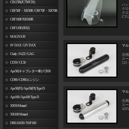
MSX125
CB125R(JC79/JC91)
ハン
クロス
CRF50F・XR50R / CRF70F・XR70R
クロス
CT12
CRF100F/XR100R
CRF110F(JE02)
MAGNA50
6V DAX / 12V DAX
マル
Chaly / JAZZ / GAG
汎用
スー
CD50 / CL50
125
Ape50(キャブレター車) / CB50
CD90 / CD90エンジン
Ape50(FI) / Ape50(FI) Type D
マル
Ape100 / Ape100 Type D
汎用
スー
XR50 Motard
ADV
XR100 Motard
DREAM50 / NSF100