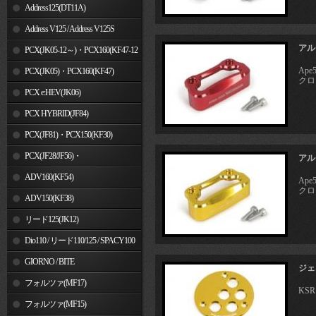
Address125(DT11A)
Address V125 / Address V125S
アル
PCX(JK05-12～)・PCX160(KF47-12
Ape
～)
PCX(JK05)・PCX160(KF47)
クロス
PCX e:HEV(JK06)
PCX HYBRID(JF84)
PCX(JF81)・PCX150(KF30)
PCX(JF28/JF56)・
アル
PCX150(KF12/KF18)
ADV160(KF54)
Ape
クロス
ADV150(KF38)
リード125(JK12)
Dio110 / リード110/125 / SPACY100
GIORNO / BITE
ジェ
フォルツァ(MF17)
KSR
フォルツァ(MF15)