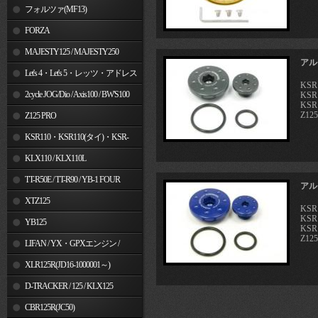
フォルツァ(MF13)
FORZA
MAJESTY125 / MAJESTY250
アル
Let's 4・Let's 5・レッツ・アドレス
KSR
V50
2cycle JOG/Dio / Axis100 / BW'S100
KSR
KSR
Z12
Z125 PRO
KSR110・KSR110(タイ)・KSR-
I/II・KSR PRO
KLX110 / KLX110L
TT-R50E / TT-R90 / YB-1 FOUR
アル
XTZ125
KSR
KSR
YB125
KSR
Z12
LIFAN / YX・GPXエンジン /
Jincheng
XLR125R(JD16-1000001～)
D-TRACKER / 125 / KLX125
CBR125R(JC50)