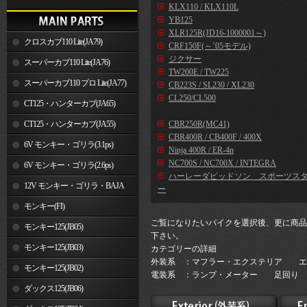
KLX110 / KLX110L
YB125
XLR125R(JD16-1000001～)
クロスカブ110 Lite(JA79)
CRF150F(～’05モデル)
ジクサー
スーパーカブ110 Lite(JA76)
TW200E / TW225
スーパーカブ110 プロ Lite(JA77)
CB223S / SL230 / XL230
CL250/CL500
CT125・ハンターカブ(JA65)
CT125・ハンターカブ(JA55)
CBR250R(MC41)
CBR400R / CB400F / 400X
6V モンキー・ゴリラ(3.1ps)
Ninja 400R / ER-4n
NC700S / NC700X / INTEGRA
6V モンキー・ゴリラ(2.6ps)
ハーレーダビッドソン スポーツス
12V モンキー・ゴリラ・BAJA
ー
モンキー(FI)
ご覧になりたいバイクを選択後、更に商品
モンキー125(JB05)
下さい。
モンキー125(JB03)
カテゴリーの詳細
外装系 ：マフラー・エクステリア エ
モンキー125(JB02)
電装系 ：ランプ・メーター 足回り 
ダックス125(JB06)