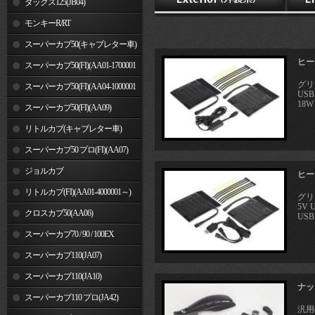
ダックス125(JB04)
モンキーR/RT
スーパーカブ50(キャブレター車)
ヒート
スーパーカブ50(FI)(AA01-1700001
グリ
～)
スーパーカブ50(FI)(AA04-1000001
US
18W
～)
スーパーカブ50(FI)(AA09)
リトルカブ(キャブレター車)
スーパーカブ50 プロ(FI)(AA07)
ジョルカブ
ヒート
リトルカブ(FI)(AA01-4000001～)
グリ
5V
クロスカブ50(AA06)
USB 
スーパーカブ70 / 90 / 100EX
スーパーカブ110(JA07)
スーパーカブ110(JA10)
ナッ
スーパーカブ110 プロ(JA42)
汎用