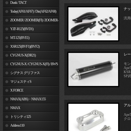
Dunk / TACT
ナッ
Today(AF61/AF67) / Dio(AF62/AF68)
汎用
ZOOMER / ZOOMER(FI) / ZOOMER-
X
YZF-R125(BVD1)
MT-125(BVE1)
XSR125(BVF1)(BVF2)
レー
CYGNUS-X(DR21)
モン
CYGNUS-X / CYGNUS-X(FI) / BW'S
Ape5
KSR
125
シグナス グリファス
SP
マジェスティS
X FORCE
NMAX(ABS)・NMAX155
アル
NMAX
Ape
トリシティ125
クロス
Address110