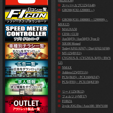
(MLHJA56)
スーパーカブC125(JA48)
GROM(JC92-1200001～)
GROM(JC61-1000001～1299999)・
MSX125
MAGNA50
CD50 / CL50
Ape50(FI) / Ape50(FI) Type D
XR100 Motard
Today(AF61/AF67) / Dio(AF62/AF68)
MT-125(BVE1)
CYGNUS-X / CYGNUS-X(FI) / BW'S
125
NMAX
Address125(DT11A)
PCX(JK05)・PCX160(KF47)
PCX(JF81)・PCX150(KF30)
リード125(JK12)
フォルツァ(MF17)
FORZA
2cycle JOG/Dio / Axis100 / BW'S100