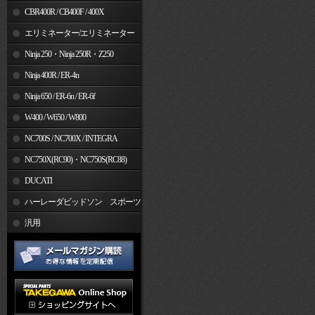
CBR400R / CB400F / 400X
エリミネーター/エリミネーター
SE
Ninja 250・Ninja 250R・Z250
Ninja 400R / ER-4n
Ninja 650 / ER-6n / ER-6f
W400 / W650 / W800
NC700S / NC700X / INTEGRA
NC750X(RC90)・NC750S(RC88)
DUCATI
ハーレーダビッドソン スポーツ
スター
汎用