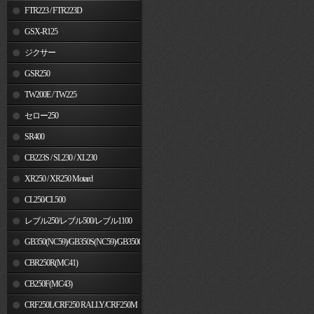
FTR223 / FTR223D
GSX-R125
ジクサー
GSR250
TW200E / TW225
セロー250
SR400
CB223S / SL230 / XL230
XR250 / XR250 Motard
CL250/CL500
レブル250/レブル500/レブル1100
GB350(NC59)/GB350S(NC59)/GB350C(NC64)
CBR250R(MC41)
CB250F(MC43)
CRF250L/CRF250 RALLY/CRF250M