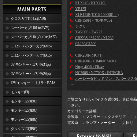
KLX110 / KLX110L
YB125
XLR125R(JD16-1000001～)
クロスカブ110 Lite(JA79)
CRF150F(～’05モデル)
ジクサー
スーパーカブ110 Lite(JA76)
TW200E / TW225
スーパーカブ110 プロ Lite(JA77)
CB223S / SL230 / XL230
CL250/CL500
CT125・ハンターカブ(JA65)
CT125・ハンターカブ(JA55)
CBR250R(MC41)
CBR400R / CB400F / 400X
6V モンキー・ゴリラ(3.1ps)
Ninja 400R / ER-4n
NC700S / NC700X / INTEGRA
6V モンキー・ゴリラ(2.6ps)
ハーレーダビッドソン スポーツス
12V モンキー・ゴリラ・BAJA
ー
モンキー(FI)
ご覧になりたいバイクを選択後、更に商品
モンキー125(JB05)
下さい。
モンキー125(JB03)
カテゴリーの詳細
外装系 ：マフラー・エクステリア エ
モンキー125(JB02)
電装系 ：ランプ・メーター 足回り 
ダックス125(JB06)