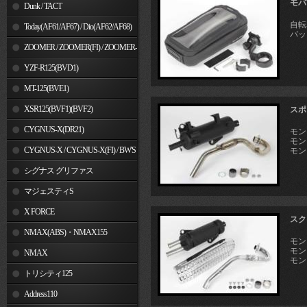
モバ
Dunk / TACT
自転
Today(AF61/AF67) / Dio(AF62/AF68)
バッ
ZOOMER / ZOOMER(FI) / ZOOMER-
X
YZF-R125(BVD1)
MT-125(BVE1)
XSR125(BVF1)(BVF2)
スポ
CYGNUS-X(DR21)
モンキ
モンキ
CYGNUS-X / CYGNUS-X(FI) / BW'S
モンキ
125
シグナス グリファス
マジェスティS
X FORCE
スク
NMAX(ABS)・NMAX155
モンキ
モンキ
NMAX
モンキ
トリシティ125
Address110