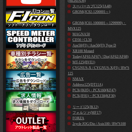
(MLHJA56)
スーパーカブC125(JA48)
GROM(JC92-1200001～)
GROM(JC61-1000001～1299999)・
MSX125
MAGNA50
CD50 / CL50
Ape50(FI) / Ape50(FI) Type D
XR100 Motard
Today(AF61/AF67) / Dio(AF62/AF68)
MT-125(BVE1)
CYGNUS-X / CYGNUS-X(FI) / BW'S
125
NMAX
Address125(DT11A)
PCX(JK05)・PCX160(KF47)
PCX(JF81)・PCX150(KF30)
リード125(JK12)
フォルツァ(MF17)
FORZA
2cycle JOG/Dio / Axis100 / BW'S100