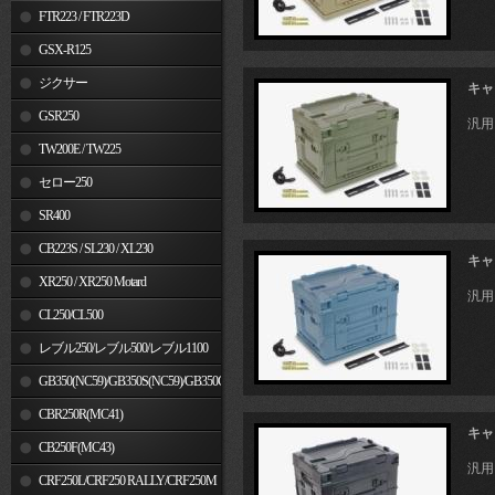
FTR223 / FTR223D
GSX-R125
ジクサー
キャ
GSR250
汎用
TW200E / TW225
セロー250
SR400
CB223S / SL230 / XL230
キャ
XR250 / XR250 Motard
汎用
CL250/CL500
レブル250/レブル500/レブル1100
GB350(NC59)/GB350S(NC59)/GB350C(NC64)
CBR250R(MC41)
キャ
CB250F(MC43)
汎用
CRF250L/CRF250 RALLY/CRF250M