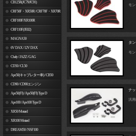
MSX125
CB125R(JC79/JC91)
モンキ
CRF50F・XR50R / CRF70F・XR70R
CRF100F/XR100R
CRF110F(JE02)
MAGNA50
タン
6V DAX / 12V DAX
モンキ
Chaly / JAZZ / GAG
CD50 / CL50
Ape50(キャブレター車) / CB50
CD90 / CD90エンジン
ナッ
Ape50(FI) / Ape50(FI) Type D
汎用
Ape100 / Ape100 Type D
XR50 Motard
XR100 Motard
DREAM50 / NSF100