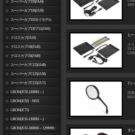
US
スーパーカブ110(JA44)
18W
スーパーカブ110(JA59)
スーパーカブ110タイモデル
(MLHJA56)
スーパーカブ110プロ(JA61)
ヒート
クロスカブ(JA10)
グリ
クロスカブ110(JA45)
5V
USB 
クロスカブ110(JA60)
スーパーカブC125(JA48)
スーパーカブC125(JA58)
スーパーカブC125(JA71)
Zシ
GROM(JC92-1200001～)
汎用
M1
GROM(JC92)・MSX
GROM(MLHJC92)
GROM(JC75)
GROM(JC61-1300001～)・
MSX125SF
GROM(JC61-1000001～1299999)・
タン