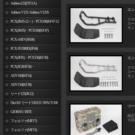
Address125(DT11A)
エン
Address V125 / Address V125S
クロス
PCX(JK05-12～)・PCX160(KF47-12
スーパ
モン
～)
PCX(JK05)・PCX160(KF47)
PCX e:HEV(JK06)
PCX HYBRID(JF84)
PCX(JF81)・PCX150(KF30)
エン
PCX(JF28/JF56)・
クロス
スーパ
PCX150(KF12/KF18)
ADV160(KF54)
モン
ADV150(KF38)
リード125(JK12)
Dio110 / リード110/125 / SPACY100
ツー
GIORNO / BITE
純正
※詳
フォルツァ(MF17)
フォルツァ(MF15)