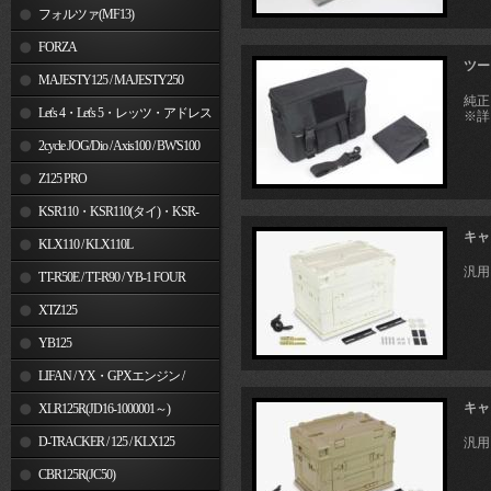
フォルツァ(MF13)
FORZA
ツー
MAJESTY125 / MAJESTY250
純正
Let's 4・Let's 5・レッツ・アドレス
※詳
V50
2cycle JOG/Dio / Axis100 / BW'S100
Z125 PRO
KSR110・KSR110(タイ)・KSR-
キャ
I/II・KSR PRO
KLX110 / KLX110L
汎用
TT-R50E / TT-R90 / YB-1 FOUR
XTZ125
YB125
LIFAN / YX・GPXエンジン /
キャ
Jincheng
XLR125R(JD16-1000001～)
D-TRACKER / 125 / KLX125
汎用
CBR125R(JC50)