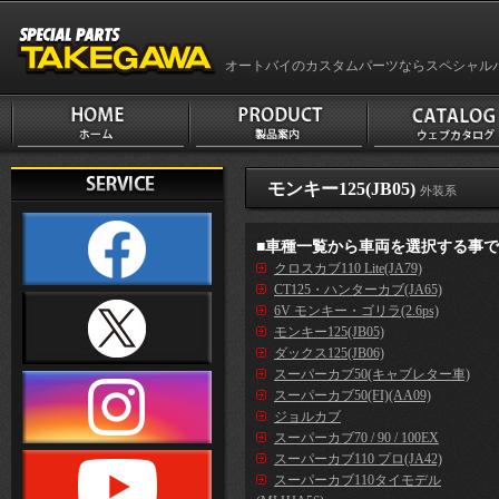
オートバイのカスタムパーツならスペシャル
モンキー125(JB05)
外装系
■車種一覧から車両を選択する事
クロスカブ110 Lite(JA79)
CT125・ハンターカブ(JA65)
6V モンキー・ゴリラ(2.6ps)
モンキー125(JB05)
ダックス125(JB06)
スーパーカブ50(キャブレター車)
スーパーカブ50(FI)(AA09)
ジョルカブ
スーパーカブ70 / 90 / 100EX
スーパーカブ110 プロ(JA42)
スーパーカブ110タイモデル