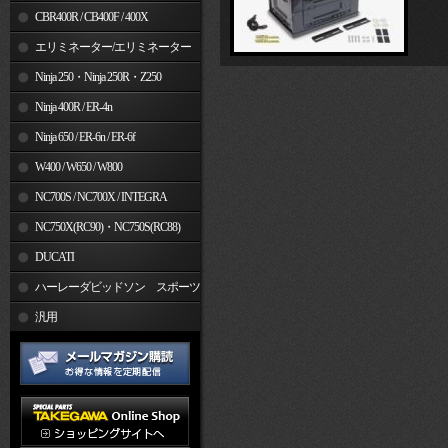
CBR400R / CB400F / 400X
エリミネーター/エリミネーター
SE
Ninja 250・Ninja 250R・Z250
Ninja 400R / ER-4n
Ninja 650 / ER-6n / ER-6f
W400 / W650 / W800
NC700S / NC700X / INTEGRA
NC750X(RC90)・NC750S(RC88)
DUCATI
ハーレーダビッドソン スポーツ
スター
汎用