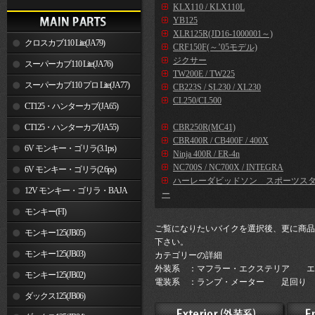
KLX110 / KLX110L
YB125
XLR125R(JD16-1000001～)
クロスカブ110 Lite(JA79)
CRF150F(～’05モデル)
ジクサー
スーパーカブ110 Lite(JA76)
TW200E / TW225
スーパーカブ110 プロ Lite(JA77)
CB223S / SL230 / XL230
CL250/CL500
CT125・ハンターカブ(JA65)
CT125・ハンターカブ(JA55)
CBR250R(MC41)
CBR400R / CB400F / 400X
6V モンキー・ゴリラ(3.1ps)
Ninja 400R / ER-4n
NC700S / NC700X / INTEGRA
6V モンキー・ゴリラ(2.6ps)
ハーレーダビッドソン スポーツス
12V モンキー・ゴリラ・BAJA
ー
モンキー(FI)
ご覧になりたいバイクを選択後、更に商品
モンキー125(JB05)
下さい。
モンキー125(JB03)
カテゴリーの詳細
外装系 ：マフラー・エクステリア エ
モンキー125(JB02)
電装系 ：ランプ・メーター 足回り 
ダックス125(JB06)