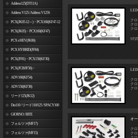
Address125(DT11A)
LE
Address V125 / Address V125S
クロ
PCX(JK05-12～)・PCX160(KF47-12
クロス
クロス
～)
PCX(JK05)・PCX160(KF47)
SP
PCX e:HEV(JK06)
PCX HYBRID(JF84)
PCX(JF81)・PCX150(KF30)
PCX(JF28/JF56)・
LE
PCX150(KF12/KF18)
ADV160(KF54)
クロ
クロス
ADV150(KF38)
クロス
リード125(JK12)
Dio110 / リード110/125 / SPACY100
GIORNO / BITE
オー
フォルツァ(MF17)
クロ
フォルツァ(MF15)
クロス
クロス