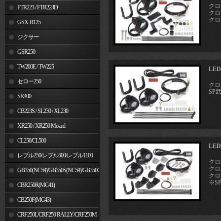
クロ
FTR223 / FTR223D
クロス
クロス
GSX-R125
ジクサー
GSR250
TW200E / TW225
LE
セロー250
クロス
SP
SR400
CB223S / SL230 / XL230
XR250 / XR250 Motard
CL250/CL500
LE
レブル250/レブル500/レブル1100
クロ
クロス
GB350(NC59)/GB350S(NC59)/GB350C(NC64)
クロス
※S
CBR250R(MC41)
CB250F(MC43)
CRF250L/CRF250 RALLY/CRF250M