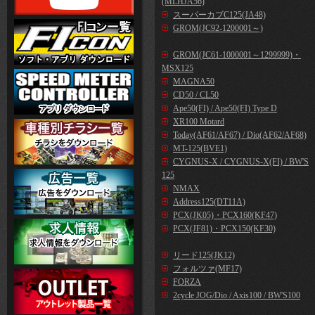
(MLHJA56)
スーパーカブC125(JA48)
GROM(JC92-1200001～)
GROM(JC61-1000001～1299999)・
MSX125
MAGNA50
CD50 / CL50
Ape50(FI) / Ape50(FI) Type D
XR100 Motard
Today(AF61/AF67) / Dio(AF62/AF68)
MT-125(BVE1)
CYGNUS-X / CYGNUS-X(FI) / BW'S
125
NMAX
Address125(DT11A)
PCX(JK05)・PCX160(KF47)
PCX(JF81)・PCX150(KF30)
リード125(JK12)
フォルツァ(MF17)
FORZA
2cycle JOG/Dio / Axis100 / BW'S100