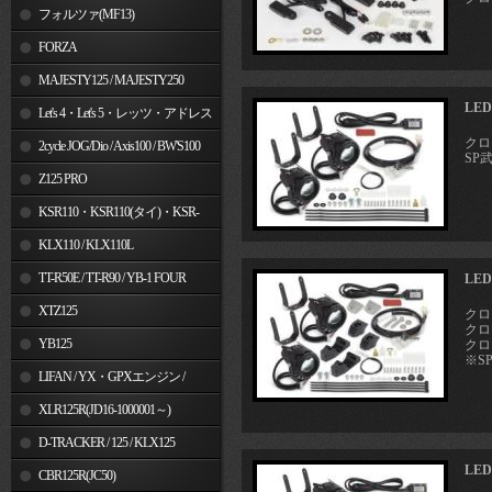
フォルツァ(MF13)
FORZA
MAJESTY125 / MAJESTY250
LE
Let's 4・Let's 5・レッツ・アドレス
クロス
V50
2cycle JOG/Dio / Axis100 / BW'S100
SP
Z125 PRO
KSR110・KSR110(タイ)・KSR-
I/II・KSR PRO
KLX110 / KLX110L
TT-R50E / TT-R90 / YB-1 FOUR
LE
XTZ125
クロ
クロス
YB125
クロス
※S
LIFAN / YX・GPXエンジン /
Jincheng
XLR125R(JD16-1000001～)
D-TRACKER / 125 / KLX125
LE
CBR125R(JC50)