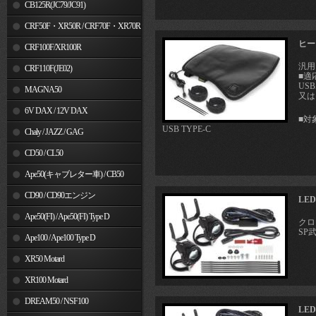
MSX125
CB125R(JC79/JC91)
CRF50F・XR50R / CRF70F・XR70R
ヒー
CRF100F/XR100R
汎用
CRF110F(JE02)
■適
US
MAGNA50
又は
6V DAX / 12V DAX
■対
USB TYPE-C
Chaly / JAZZ / GAG
CD50 / CL50
Ape50(キャブレター車) / CB50
CD90 / CD90エンジン
LE
Ape50(FI) / Ape50(FI) Type D
クロス
SP
Ape100 / Ape100 Type D
XR50 Motard
XR100 Motard
DREAM50 / NSF100
LE