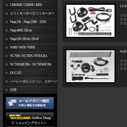
CBR400R / CB400F / 400X
LE
エリミネーター/エリミネーター
クロ
クロス
SE
Ninja 250・Ninja 250R・Z250
クロス
Ninja 400R / ER-4n
Ninja 650 / ER-6n / ER-6f
W400 / W650 / W800
Φ4
NC700S / NC700X / INTEGRA
クロ
NC750X(RC90)・NC750S(RC88)
クロス
クロ
DUCATI
ハーレーダビッドソン スポーツ
スター
汎用