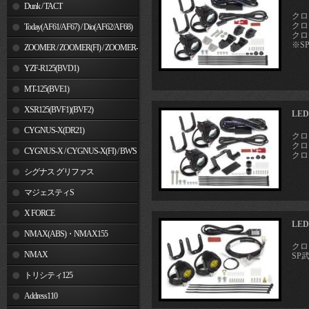
Dunk / TACT
クロ
クロス
Today(AF61/AF67) / Dio(AF62/AF68)
クロス
※S
ZOOMER / ZOOMER(FI) / ZOOMER-
X
YZF-R125(BVD1)
MT-125(BVE1)
XSR125(BVF1)(BVF2)
LE
CYGNUS-X(DR21)
クロ
クロス
CYGNUS-X / CYGNUS-X(FI) / BW'S
クロス
125
シグナス グリファス
マジェスティS
X FORCE
LE
NMAX(ABS)・NMAX155
クロス
NMAX
SP
トリシティ125
Address110