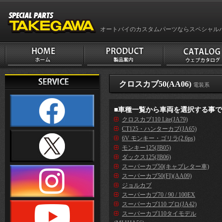
オートバイのカスタムパーツならスペシャル
クロスカブ50(AA06)
電装系
■車種一覧から車両を選択する事
クロスカブ110 Lite(JA79)
CT125・ハンターカブ(JA65)
6V モンキー・ゴリラ(2.6ps)
モンキー125(JB05)
ダックス125(JB06)
スーパーカブ50(キャブレター車)
スーパーカブ50(FI)(AA09)
ジョルカブ
スーパーカブ70 / 90 / 100EX
スーパーカブ110 プロ(JA42)
スーパーカブ110タイモデル