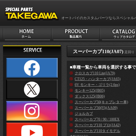
オートバイのカスタムパーツならスペシャル
スーパーカブ110(JA07)
足回り
■車種一覧から車両を選択する事
クロスカブ110 Lite(JA79)
CT125・ハンターカブ(JA65)
6V モンキー・ゴリラ(2.6ps)
モンキー125(JB05)
ダックス125(JB06)
スーパーカブ50(キャブレター車)
スーパーカブ50(FI)(AA09)
ジョルカブ
スーパーカブ70 / 90 / 100EX
スーパーカブ110 プロ(JA42)
スーパーカブ110タイモデル