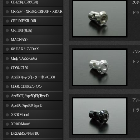
MSX125
CB125R(JC79/JC91)
ステ
CRF50F・XR50R / CRF70F・XR70R
ドラ
CRF100F/XR100R
CRF110F(JE02)
MAGNA50
6V DAX / 12V DAX
アル
Chaly / JAZZ / GAG
ドラ
CD50 / CL50
Ape50(キャブレター車) / CB50
CD90 / CD90エンジン
Ape50(FI) / Ape50(FI) Type D
アル
Ape100 / Ape100 Type D
ドラ
XR50 Motard
XR100 Motard
DREAM50 / NSF100