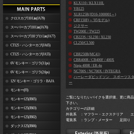
KLX110 / KLX110L
YB125
XLR125R(JD16-1000001～)
クロスカブ110 Lite(JA79)
CRF150F(～’05モデル)
ジクサー
スーパーカブ110 Lite(JA76)
TW200E / TW225
スーパーカブ110 プロ Lite(JA77)
CB223S / SL230 / XL230
CL250/CL500
CT125・ハンターカブ(JA65)
CT125・ハンターカブ(JA55)
CBR250R(MC41)
CBR400R / CB400F / 400X
6V モンキー・ゴリラ(3.1ps)
Ninja 400R / ER-4n
NC700S / NC700X / INTEGRA
6V モンキー・ゴリラ(2.6ps)
ハーレーダビッドソン スポーツス
12V モンキー・ゴリラ・BAJA
ー
モンキー(FI)
ご覧になりたいバイクを選択後、更に商品
モンキー125(JB05)
下さい。
モンキー125(JB03)
カテゴリーの詳細
外装系 ：マフラー・エクステリア エ
モンキー125(JB02)
電装系 ：ランプ・メーター 足回り 
ダックス125(JB06)