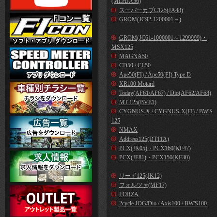
(MLHJA56)
スーパーカブC125(JA48)
GROM(JC92-1200001～)
GROM(JC61-1000001～1299999)・
MSX125
MAGNA50
CD50 / CL50
Ape50(FI) / Ape50(FI) Type D
XR100 Motard
Today(AF61/AF67) / Dio(AF62/AF68)
MT-125(BVE1)
CYGNUS-X / CYGNUS-X(FI) / BW'S
125
NMAX
Address125(DT11A)
PCX(JK05)・PCX160(KF47)
PCX(JF81)・PCX150(KF30)
リード125(JK12)
フォルツァ(MF17)
FORZA
2cycle JOG/Dio / Axis100 / BW'S100