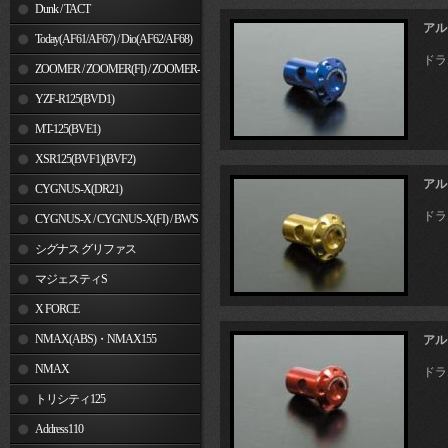
Dunk / TACT
アル
Today(AF61/AF67) / Dio(AF62/AF68)
ドラ
ZOOMER / ZOOMER(FI) / ZOOMER-
X
YZF-R125(BVD1)
MT-125(BVE1)
XSR125(BVF1)(BVF2)
アル
CYGNUS-X(DR21)
ドラ
CYGNUS-X / CYGNUS-X(FI) / BW'S
125
シグナス グリファス
マジェスティS
X FORCE
NMAX(ABS)・NMAX155
アル
NMAX
ドラ
トリシティ125
Address110