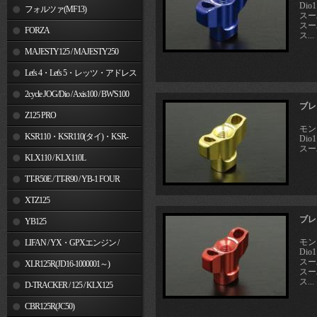
Dio
フォルツァ(MF13)
スーパ
スーパ
FORZA
ス...
MAJESTY125 / MAJESTY250
Let's 4・Let's 5・レッツ・アドレス
V50
2cycle JOG/Dio / Axis100 / BW'S100
ブレ
Z125 PRO
モン
KSR110・KSR110(タイ)・KSR-
Dio
スー
I/II・KSR PRO
KLX110 / KLX110L
TT-R50E / TT-R90 / YB-1 FOUR
XTZ125
ブレ
YB125
モン
LIFAN / YX・GPXエンジン /
Dio
スーパ
Jincheng
XLR125R(JD16-1000001～)
スーパ
ス...
D-TRACKER / 125 / KLX125
CBR125R(JC50)