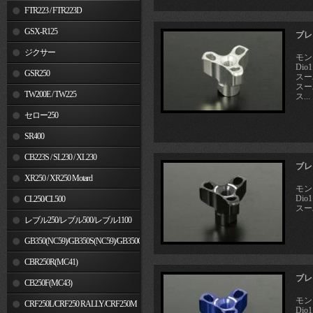
FTR223 / FTR223D
GSX-R125
ブレ
ジクサー
モン
Dio
GSR250
スーパ
スーパ
TW200E / TW225
ス...
セロー250
SR400
CB223S / SL230 / XL230
ブレ
XR250 / XR250 Motard
モン
Dio
CL250/CL500
スーパ
レブル250/レブル500/レブル1100
GB350(NC59)/GB350S(NC59)/GB350C(NC64)
CBR250R(MC41)
ブレ
CB250F(MC43)
モン
CRF250L/CRF250 RALLY/CRF250M
Dio