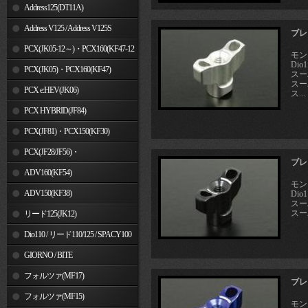
Address125(DT11A)
Address V125 / Address V125S
ブレ
PCX(JK05-12～)・PCX160(KF47-12
モン
Dio
～)
PCX(JK05)・PCX160(KF47)
スーパ
スーパ
PCX e:HEV(JK06)
ス...
PCX HYBRID(JF84)
PCX(JF81)・PCX150(KF30)
PCX(JF28/JF56)・
ブレ
PCX150(KF12/KF18)
ADV160(KF54)
モン
ADV150(KF38)
Dio
スーパ
スーパ
リード125(JK12)
Dio110 / リード110/125 / SPACY100
GIORNO / BITE
フォルツァ(MF17)
ブレ
フォルツァ(MF15)
モン