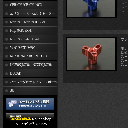
スーパ
CBR400R / CB400F / 400X
スーパ
ス...
エリミネーター/エリミネーター
SE
Ninja 250・Ninja 250R・Z250
Ninja 400R / ER-4n
Ninja 650 / ER-6n / ER-6f
ブレ
W400 / W650 / W800
モン
Dio
NC700S / NC700X / INTEGRA
スーパ
スーパ
ス...
NC750X(RC90)・NC750S(RC88)
DUCATI
ハーレーダビッドソン スポーツ
スター
汎用