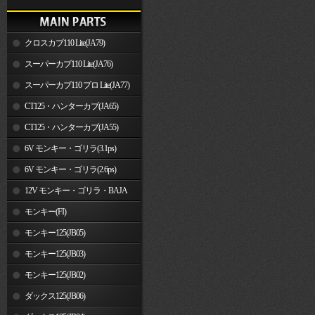
クロスカブ110 Lite(JA79)
スーパーカブ110 Lite(JA76)
スーパーカブ110 プロ Lite(JA77)
CT125・ハンターカブ(JA65)
CT125・ハンターカブ(JA55)
6V モンキー・ゴリラ(3.1ps)
6V モンキー・ゴリラ(2.6ps)
12V モンキー・ゴリラ・BAJA
モンキー(FI)
モンキー125(JB05)
モンキー125(JB03)
モンキー125(JB02)
ダックス125(JB06)