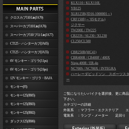
KLX110 / KLX110L
YB125
XLR125R(JD16-1000001～)
クロスカブ110 Lite(JA79)
CRF150F(～’05モデル)
ジクサー
スーパーカブ110 Lite(JA76)
TW200E / TW225
スーパーカブ110 プロ Lite(JA77)
CB223S / SL230 / XL230
CL250/CL500
CT125・ハンターカブ(JA65)
CT125・ハンターカブ(JA55)
CBR250R(MC41)
CBR400R / CB400F / 400X
6V モンキー・ゴリラ(3.1ps)
Ninja 400R / ER-4n
NC700S / NC700X / INTEGRA
6V モンキー・ゴリラ(2.6ps)
ハーレーダビッドソン スポーツス
12V モンキー・ゴリラ・BAJA
ー
モンキー(FI)
ご覧になりたいバイクを選択後、更に商品
モンキー125(JB05)
下さい。
モンキー125(JB03)
カテゴリーの詳細
外装系 ：マフラー・エクステリア エ
モンキー125(JB02)
電装系 ：ランプ・メーター 足回り 
ダックス125(JB06)