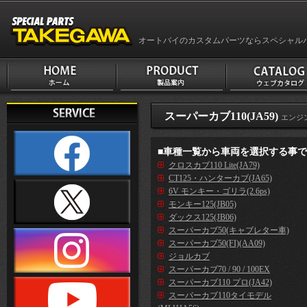
オートバイのカスタムパーツならスペシャル
スーパーカブ110(JA59)
エンジ
■車種一覧から車両を選択する事
クロスカブ110 Lite(JA79)
CT125・ハンターカブ(JA65)
6V モンキー・ゴリラ(2.6ps)
モンキー125(JB05)
ダックス125(JB06)
スーパーカブ50(キャブレター車)
スーパーカブ50(FI)(AA09)
ジョルカブ
スーパーカブ70 / 90 / 100EX
スーパーカブ110 プロ(JA42)
スーパーカブ110タイモデル