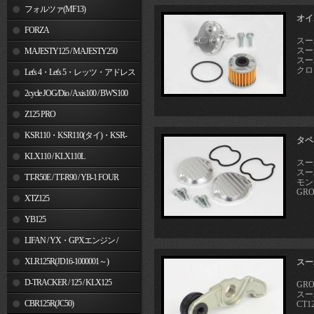
フォルツァ(MF13)
オイ
FORZA
スー
スーパ
MAJESTY125 / MAJESTY250
スーパ
クロス
Let's 4・Let's 5・レッツ・アドレス
V50
2cycle JOG/Dio / Axis100 / BW'S100
Z125 PRO
KSR110・KSR110(タイ)・KSR-
タペ
I/II・KSR PRO
KLX110 / KLX110L
スーパ
スーパ
TT-R50E / TT-R90 / YB-1 FOUR
モンキ
GROM
XTZ125
YB125
LIFAN / YX・GPXエンジン /
Jincheng
XLR125R(JD16-1000001～)
スー
D-TRACKER / 125 / KLX125
GRO
スーパ
CBR125R(JC50)
CT1