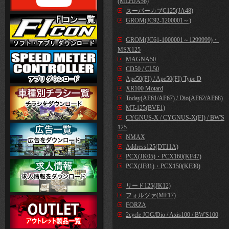
(MLHJA56)
スーパーカブC125(JA48)
GROM(JC92-1200001～)
GROM(JC61-1000001～1299999)・
MSX125
MAGNA50
CD50 / CL50
Ape50(FI) / Ape50(FI) Type D
XR100 Motard
Today(AF61/AF67) / Dio(AF62/AF68)
MT-125(BVE1)
CYGNUS-X / CYGNUS-X(FI) / BW'S
125
NMAX
Address125(DT11A)
PCX(JK05)・PCX160(KF47)
PCX(JF81)・PCX150(KF30)
リード125(JK12)
フォルツァ(MF17)
FORZA
2cycle JOG/Dio / Axis100 / BW'S100