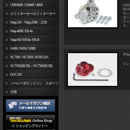
CBR400R / CB400F / 400X
GRO
MSX
モンキ
エリミネーター/エリミネーター
ダック
スーパ
SE
Ninja 250・Ninja 250R・Z250
ス...
Ninja 400R / ER-4n
Ninja 650 / ER-6n / ER-6f
W400 / W650 / W800
アル
NC700S / NC700X / INTEGRA
ドレ
NC750X(RC90)・NC750S(RC88)
DUCATI
ハーレーダビッドソン スポーツ
スター
汎用