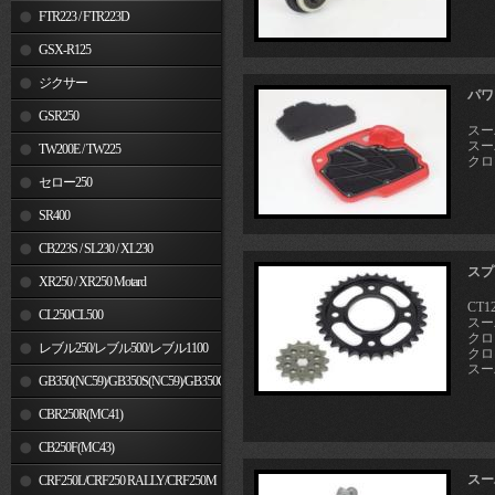
FTR223 / FTR223D
GSX-R125
ジクサー
パワ
GSR250
スーパ
スーパ
TW200E / TW225
クロス
セロー250
SR400
CB223S / SL230 / XL230
スプ
XR250 / XR250 Motard
CT12
CL250/CL500
スーパ
クロス
レブル250/レブル500/レブル1100
クロス
スーパ
GB350(NC59)/GB350S(NC59)/GB350C(NC64)
CBR250R(MC41)
CB250F(MC43)
スー
CRF250L/CRF250 RALLY/CRF250M