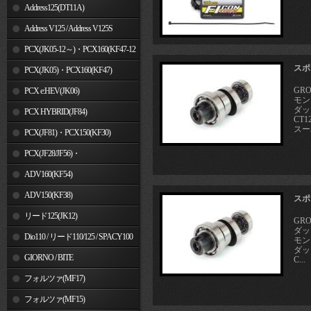
Address125(DT11A)
Address V125 / Address V125S
PCX(JK05-12～)・PCX160(KF47-12
スポ
～)
PCX(JK05)・PCX160(KF47)
GRO
PCX e:HEV(JK06)
モンキ
ダック
PCX HYBRID(JF84)
CT12
スー
PCX(JF81)・PCX150(KF30)
PCX(JF28/JF56)・
PCX150(KF12/KF18)
ADV160(KF54)
ADV150(KF38)
スポ
リード125(JK12)
GRO
ダック
Dio110 / リード110/125 / SPACY100
モンキ
ダック
GIORNO / BITE
C...
フォルツァ(MF17)
フォルツァ(MF15)