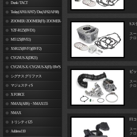
Dunk / TACT
Today(AF61/AF67) / Dio(AF62/AF68)
ZOOMER / ZOOMER(FI) / ZOOMER-
Sス
X
YZF-R125(BVD1)
スーパ
クロス
MT-125(BVE1)
XSR125(BVF1)(BVF2)
CYGNUS-X(DR21)
CYGNUS-X / CYGNUS-X(FI) / BW'S
ビッ
125
シグナス グリファス
スーパ
マジェスティS
クロス
X FORCE
NMAX(ABS)・NMAX155
NMAX
FIコ
トリシティ125
スーパ
Address110
クロス