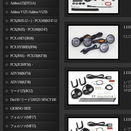
Address125(DT11A)
Address V125 / Address V125S
PCX(JK05-12～)・PCX160(KF47-12
LE
～)
PCX(JK05)・PCX160(KF47)
CL2
PCX e:HEV(JK06)
PCX HYBRID(JF84)
PCX(JF81)・PCX150(KF30)
PCX(JF28/JF56)・
LE
PCX150(KF12/KF18)
ADV160(KF54)
ADV150(KF38)
レブル
CL2
SP
リード125(JK12)
Dio110 / リード110/125 / SPACY100
GIORNO / BITE
フォルツァ(MF17)
LE
フォルツァ(MF15)
レブル