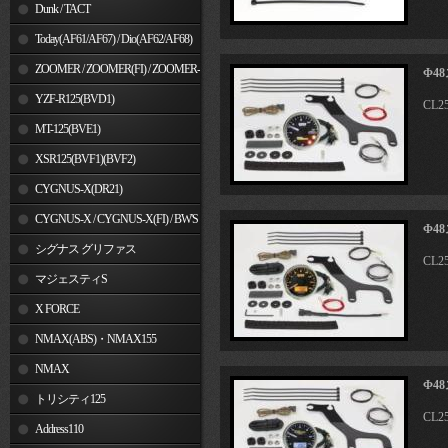
Dunk / TACT
Today(AF61/AF67) / Dio(AF62/AF68)
ZOOMER / ZOOMER(FI) / ZOOMER-
Φ4
X
YZF-R125(BVD1)
CL25
MT-125(BVE1)
XSR125(BVF1)(BVF2)
CYGNUS-X(DR21)
CYGNUS-X / CYGNUS-X(FI) / BW'S
Φ4
125
シグナス グリファス
CL25
マジェスティS
X FORCE
NMAX(ABS)・NMAX155
NMAX
Φ4
トリシティ125
CL25
Address110