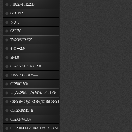
FTR223 / FTR223D
GSX-R125
ジクサー
GSR250
TW200E / TW225
セロー250
SR400
CB223S / SL230 / XL230
XR250 / XR250 Motard
CL250/CL500
レブル250/レブル500/レブル1100
GB350(NC59)/GB350S(NC59)/GB350C(NC64)
CBR250R(MC41)
CB250F(MC43)
CRF250L/CRF250 RALLY/CRF250M