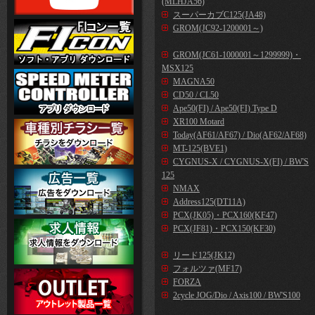
(MLHJA56)
スーパーカブC125(JA48)
GROM(JC92-1200001～)
GROM(JC61-1000001～1299999)・
MSX125
MAGNA50
CD50 / CL50
Ape50(FI) / Ape50(FI) Type D
XR100 Motard
Today(AF61/AF67) / Dio(AF62/AF68)
MT-125(BVE1)
CYGNUS-X / CYGNUS-X(FI) / BW'S
125
NMAX
Address125(DT11A)
PCX(JK05)・PCX160(KF47)
PCX(JF81)・PCX150(KF30)
リード125(JK12)
フォルツァ(MF17)
FORZA
2cycle JOG/Dio / Axis100 / BW'S100