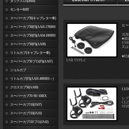
ダックス125(JB04)
モンキーR/RT
スーパーカブ50(キャブレター車)
ヒー
スーパーカブ50(FI)(AA01-1700001
汎用
～)
スーパーカブ50(FI)(AA04-1000001
■適
US
～)
スーパーカブ50(FI)(AA09)
又は
リトルカブ(キャブレター車)
■対
USB TYPE-C
スーパーカブ50 プロ(FI)(AA07)
ジョルカブ
リトルカブ(FI)(AA01-4000001～)
クロスカブ50(AA06)
LE
スーパーカブ70 / 90 / 100EX
レブル
CL2
スーパーカブ110(JA07)
SP
スーパーカブ110(JA10)
スーパーカブ110 プロ(JA42)