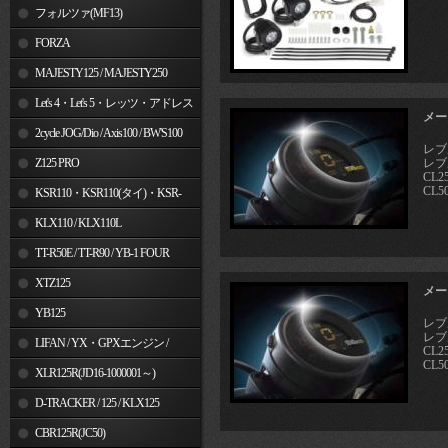
フォルツァ(MF13)
FORZA
MAJESTY125 / MAJESTY250
Let's 4・Let's 5・レッツ・アドレス
メー
V50
2cycle JOG/Dio / Axis100 / BW'S100
レブル
Z125 PRO
レブル
CL2
CL5
KSR110・KSR110(タイ)・KSR-
I/II・KSR PRO
KLX110 / KLX110L
TT-R50E / TT-R90 / YB-1 FOUR
XTZ125
メー
YB125
レブル
レブル
LIFAN / YX・GPXエンジン /
CL2
CL5
Jincheng
XLR125R(JD16-1000001～)
D-TRACKER / 125 / KLX125
CBR125R(JC50)