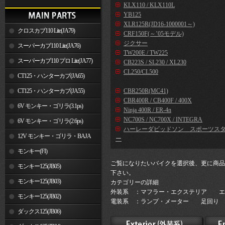
KLX110 / KLX110L
YB125
XLR125R(JD16-1000001～)
クロスカブ110 Lite(JA79)
CRF150F(～’05モデル)
ジクサー
スーパーカブ110 Lite(JA76)
TW200E / TW225
スーパーカブ110 プロ Lite(JA77)
CB223S / SL230 / XL230
CL250/CL500
CT125・ハンターカブ(JA65)
CT125・ハンターカブ(JA55)
CBR250R(MC41)
CBR400R / CB400F / 400X
6V モンキー・ゴリラ(3.1ps)
Ninja 400R / ER-4n
NC700S / NC700X / INTEGRA
6V モンキー・ゴリラ(2.6ps)
ハーレーダビッドソン スポーツス
12V モンキー・ゴリラ・BAJA
ー
モンキー(FI)
ご覧になりたいバイクを選択後、更に商品
モンキー125(JB05)
下さい。
モンキー125(JB03)
カテゴリーの詳細
外装系 ：マフラー・エクステリア エ
モンキー125(JB02)
電装系 ：ランプ・メーター 足回り 
ダックス125(JB06)