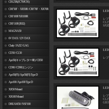
MSX125
CB125R(JC79/JC91)
CRF50F・XR50R / CRF70F・XR70R
LE
CRF100F/XR100R
レブル
CL2
CRF110F(JE02)
SP
MAGNA50
6V DAX / 12V DAX
Chaly / JAZZ / GAG
LE
CD50 / CL50
レブル
Ape50(キャブレター車) / CB50
CD90 / CD90エンジン
Ape50(FI) / Ape50(FI) Type D
Ape100 / Ape100 Type D
LE
XR50 Motard
レブル
XR100 Motard
CL25
GB3
DREAM50 / NSF100