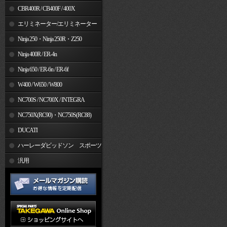
CBR400R / CB400F / 400X
エリミネーター/エリミネーター
SE
Ninja 250・Ninja 250R・Z250
Ninja 400R / ER-4n
Ninja 650 / ER-6n / ER-6f
W400 / W650 / W800
NC700S / NC700X / INTEGRA
NC750X(RC90)・NC750S(RC88)
DUCATI
ハーレーダビッドソン スポーツ
スター
汎用