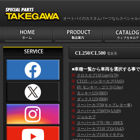
オートバイのカスタムパーツならスペシャル
CL250/CL500
電装系
■車種一覧から車両を選択する事
クロスカブ110 Lite(JA79)
CT125・ハンターカブ(JA65)
6V モンキー・ゴリラ(2.6ps)
モンキー125(JB05)
ダックス125(JB06)
スーパーカブ50(キャブレター車)
スーパーカブ50(FI)(AA09)
ジョルカブ
スーパーカブ70 / 90 / 100EX
スーパーカブ110 プロ(JA42)
スーパーカブ110タイモデル