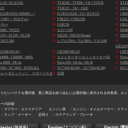
110 / KLX110L
TT-R50E / TT-R90 / YB-1 FOUR
XTZ1
125
TT-R125・LW・LWE
LIFA
125R(JD16-1000001～)
D-TRACKER / 125 / KLX125
CBR1
F150F(～’05モデル)
FTR223 / FTR223D
GSX-
クサー
GSR250
GRA
00E / TW225
セロー250
SR40
23S / SL230 / XL230
XR230 / XR230 Motard
XR25
50/CL500
レブル250/レブル500/レブル1100
GB350(
R250R(MC41)
CB250F(MC43)
CRF2
400R / CB400F / 400X
エリミネーター/エリミネーターSE
Ninj
ja 400R / ER-4n
Ninja 650 / ER-6n / ER-6f
W400
00S / NC700X / INTEGRA
NC750X(RC90)・NC750S(RC88)
DUC
ーレーダビッドソン スポーツスタ
汎用
なりたいバイクを選択後、更に商品を絞り込むには選択後に表示される外装系、エン
。
リーの詳細
 ：マフラー・エクステリア エンジン系 ：エンジン・オイルクーラー・クラッ
 ：ランプ・メーター 足回り ：ステアリング・ブレーキ