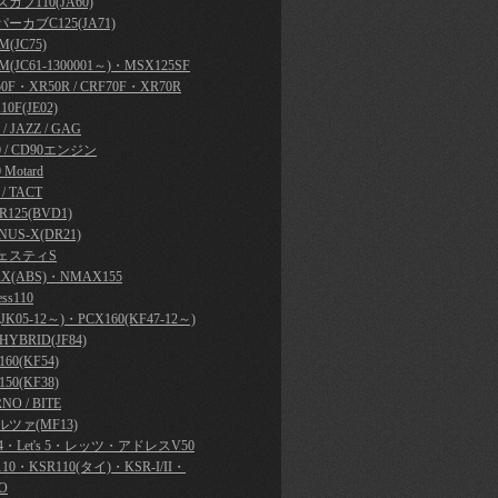
カブ110(JA60)
ーカブC125(JA71)
(JC75)
M(JC61-1300001～)・MSX125SF
50F・XR50R / CRF70F・XR70R
10F(JE02)
y / JAZZ / GAG
0 / CD90エンジン
 Motard
 / TACT
R125(BVD1)
NUS-X(DR21)
ェスティS
X(ABS)・NMAX155
ess110
JK05-12～)・PCX160(KF47-12～)
HYBRID(JF84)
60(KF54)
50(KF38)
NO / BITE
ツァ(MF13)
's 4・Let's 5・レッツ・アドレスV50
110・KSR110(タイ)・KSR-I/II・
O