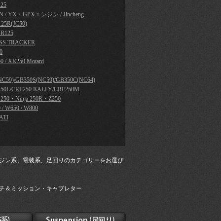
25
N / YX・GPXエンジン / Jincheng
25R(JC50)
R125
SS TRACKER
0
0 / XR250 Motard
NC59)/GB350S(NC59)/GB350C(NC64)
50L/CRF250 RALLY/CRF250M
a 250・Ninja 250R・Z250
 / W650 / W800
ATI
ジン系、電装系、足回りのカテゴリーをお選び
チ＆ミッション・キャブレター