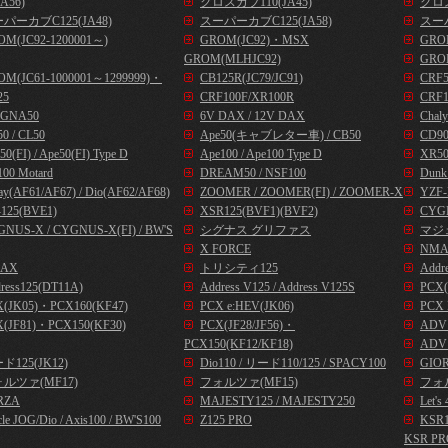
A56)
クロスカブ110(JA45)
クロス
パーカブC125(JA48)
スーパーカブC125(JA58)
スーパ
OM(JC92-1200001～)
GROM(JC92)・MSX
GROM
GROM(MLHJC92)
GRO
OM(JC61-1000001～1299999)・
CB125R(JC79/JC91)
CRF
25
CRF100F/XR100R
CRF1
GNA50
6V DAX / 12V DAX
Chal
0 / CL50
Ape50(キャブレター車) / CB50
CD9
50(FI) / Ape50(FI) Type D
Ape100 / Ape100 Type D
XR50
00 Motard
DREAM50 / NSF100
Dunk
ay(AF61/AF67) / Dio(AF62/AF68)
ZOOMER / ZOOMER(FI) / ZOOMER-X
YZF-
125(BVE1)
XSR125(BVF1)(BVF2)
CYG
NUS-X / CYGNUS-X(FI) / BW'S
シグナス グリファス
マジ
X FORCE
NMA
AX
トリシティ125
Addr
ress125(DT11A)
Address V125 / Address V125S
PCX(
X(JK05)・PCX160(KF47)
PCX e:HEV(JK06)
PCX 
(JF81)・PCX150(KF30)
PCX(JF28/JF56)・
ADV1
PCX150(KF12/KF18)
ADV1
ド125(JK12)
Dio110 / リード110/125 / SPACY100
GIOR
ルツァ(MF17)
フォルツァ(MF15)
フォル
RZA
MAJESTY125 / MAJESTY250
Let
cle JOG/Dio / Axis100 / BW'S100
Z125 PRO
KSR
KSR PR