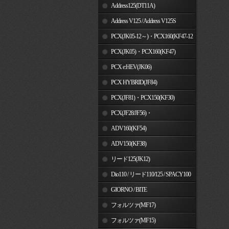
Address125(DT11A)
Address V125 / Address V125S
PCX(JK05-12～)・PCX160(KF47-12
～)
PCX(JK05)・PCX160(KF47)
PCX e:HEV(JK06)
PCX HYBRID(JF84)
PCX(JF81)・PCX150(KF30)
PCX(JF28/JF56)・
PCX150(KF12/KF18)
ADV160(KF54)
ADV150(KF38)
リード125(JK12)
Dio110 / リード110/125 / SPACY100
GIORNO / BITE
フォルツァ(MF17)
フォルツァ(MF15)