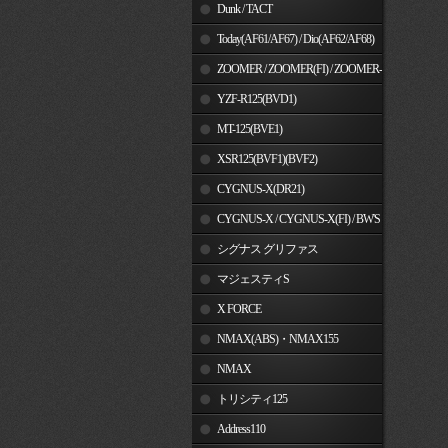
Dunk / TACT
Today(AF61/AF67) / Dio(AF62/AF68)
ZOOMER / ZOOMER(FI) / ZOOMER-
X
YZF-R125(BVD1)
MT-125(BVE1)
XSR125(BVF1)(BVF2)
CYGNUS-X(DR21)
CYGNUS-X / CYGNUS-X(FI) / BW'S
125
シグナス グリファス
マジェスティS
X FORCE
NMAX(ABS)・NMAX155
NMAX
トリシティ125
Address110