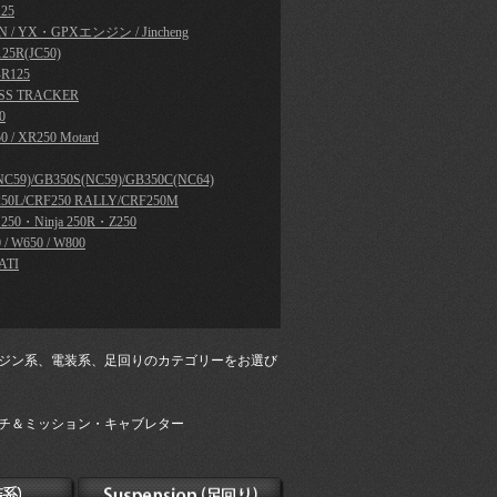
25
N / YX・GPXエンジン / Jincheng
25R(JC50)
R125
SS TRACKER
0
0 / XR250 Motard
NC59)/GB350S(NC59)/GB350C(NC64)
50L/CRF250 RALLY/CRF250M
a 250・Ninja 250R・Z250
 / W650 / W800
ATI
ジン系、電装系、足回りのカテゴリーをお選び
チ＆ミッション・キャブレター