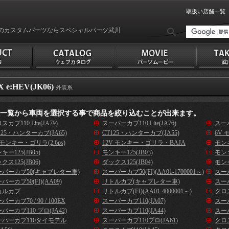
取扱い店舗一覧
のカスタムパーツならスペシャルパーツ武川
X e:HEV(JK06)
外装系
種一覧から車両を選択する事で商品を絞り込むことが出来ます。
スカブ110 Lite(JA79)
スーパーカブ110 Lite(JA76)
スーパ
125・ハンターカブ(JA65)
CT125・ハンターカブ(JA55)
6V 
 モンキー・ゴリラ(2.6ps)
12V モンキー・ゴリラ・BAJA
モンキ
キー125(JB05)
モンキー125(JB03)
モンキ
クス125(JB06)
ダックス125(JB04)
モンキ
ーパーカブ50(キャブレター車)
スーパーカブ50(FI)(AA01-1700001～)
スーパ
パーカブ50(FI)(AA09)
リトルカブ(キャブレター車)
スーパ
ョルカブ
リトルカブ(FI)(AA01-4000001～)
クロス
パーカブ70 / 90 / 100EX
スーパーカブ110(JA07)
スーパ
パーカブ110 プロ(JA42)
スーパーカブ110(JA44)
スーパ
ーパーカブ110タイモデル
スーパーカブ110プロ(JA61)
クロス