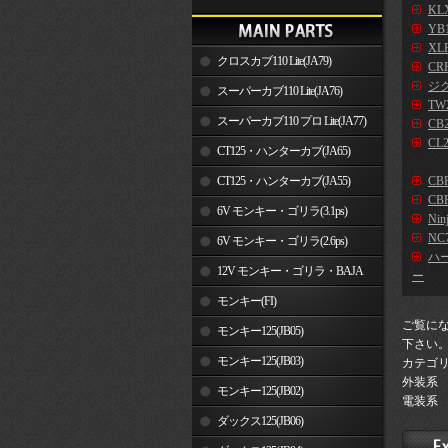
KLX
YB
XLR
クロスカブ110 Lite(JA79)
CR
ジ
スーパーカブ110 Lite(JA76)
TW2
スーパーカブ110 プロ Lite(JA77)
CB2
CL2
CT125・ハンターカブ(JA65)
CT125・ハンターカブ(JA55)
CB
CBR
6V モンキー・ゴリラ(3.1ps)
Nin
NC7
6V モンキー・ゴリラ(2.6ps)
ハ
12V モンキー・ゴリラ・BAJA
ー
モンキー(FI)
ご覧に
モンキー125(JB05)
下さい
モンキー125(JB03)
カテゴ
外装系
モンキー125(JB02)
電装系
ダックス125(JB06)