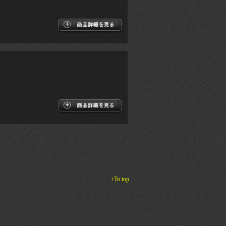
↑To top