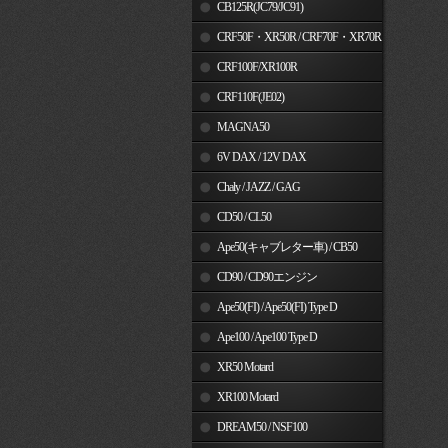
MSX125
CB125R(JC79/JC91)
CRF50F・XR50R / CRF70F・XR70R
CRF100F/XR100R
CRF110F(JE02)
MAGNA50
6V DAX / 12V DAX
Chaly / JAZZ / GAG
CD50 / CL50
Ape50(キャブレター車) / CB50
CD90 / CD90エンジン
Ape50(FI) / Ape50(FI) Type D
Ape100 / Ape100 Type D
XR50 Motard
XR100 Motard
DREAM50 / NSF100