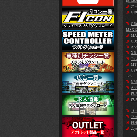
(MLHJ
スー
GR
GR
MSX1
MA
CD5
Ape
XR1
Tod
MT-
CYG
125
NM
Add
PC
PCX
リー
フォ
FO
2cy