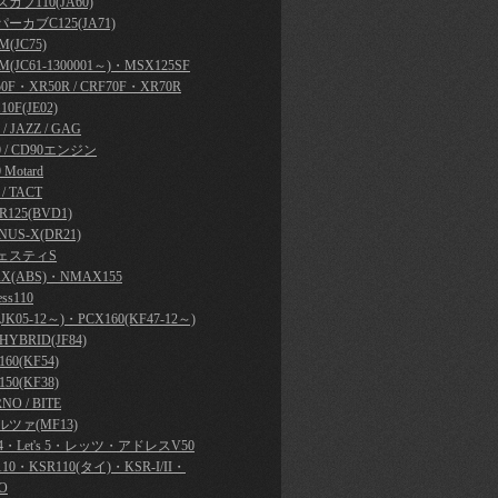
カブ110(JA60)
ーカブC125(JA71)
(JC75)
M(JC61-1300001～)・MSX125SF
50F・XR50R / CRF70F・XR70R
10F(JE02)
y / JAZZ / GAG
0 / CD90エンジン
 Motard
 / TACT
R125(BVD1)
NUS-X(DR21)
ェスティS
X(ABS)・NMAX155
ess110
JK05-12～)・PCX160(KF47-12～)
HYBRID(JF84)
60(KF54)
50(KF38)
NO / BITE
ツァ(MF13)
's 4・Let's 5・レッツ・アドレスV50
110・KSR110(タイ)・KSR-I/II・
O