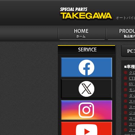
オートバイ
PC
■車
クロ
CT
6V
モン
ダッ
ス
スー
ジ
スー
スー
ス