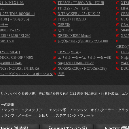
110 / KLX110L
TT-R50E / TT-R90 / YB-1 FOUR
XTZ1
125
TT-R125・LW・LWE
LIFA
125R(JD16-1000001～)
D-TRACKER / 125 / KLX125
CBR1
F150F(～’05モデル)
FTR223 / FTR223D
GSX-
クサー
GSR250
GRA
00E / TW225
セロー250
SR40
23S / SL230 / XL230
XR230 / XR230 Motard
XR25
50/CL500
レブル250/レブル500/レブル1100
GB350(
R250R(MC41)
CB250F(MC43)
CRF2
400R / CB400F / 400X
エリミネーター/エリミネーターSE
Ninj
ja 400R / ER-4n
Ninja 650 / ER-6n / ER-6f
W400
00S / NC700X / INTEGRA
NC750X(RC90)・NC750S(RC88)
DUC
ーレーダビッドソン スポーツスタ
汎用
なりたいバイクを選択後、更に商品を絞り込むには選択後に表示される外装系、エン
。
リーの詳細
 ：マフラー・エクステリア エンジン系 ：エンジン・オイルクーラー・クラッ
 ：ランプ・メーター 足回り ：ステアリング・ブレーキ