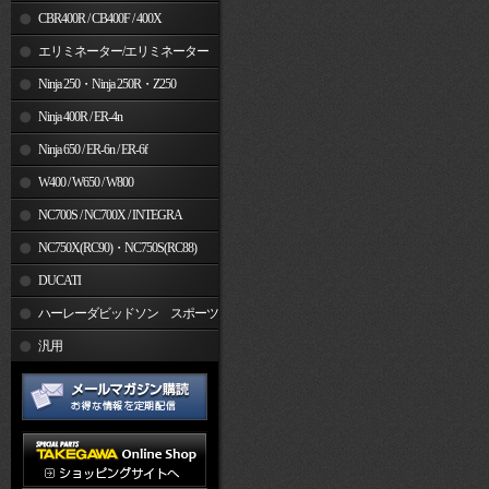
CBR400R / CB400F / 400X
エリミネーター/エリミネーター
SE
Ninja 250・Ninja 250R・Z250
Ninja 400R / ER-4n
Ninja 650 / ER-6n / ER-6f
W400 / W650 / W800
NC700S / NC700X / INTEGRA
NC750X(RC90)・NC750S(RC88)
DUCATI
ハーレーダビッドソン スポーツ
スター
汎用