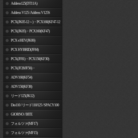
Address125(DT11A)
Address V125 / Address V125S
PCX(JK05-12～)・PCX160(KF47-12
～)
PCX(JK05)・PCX160(KF47)
PCX e:HEV(JK06)
PCX HYBRID(JF84)
PCX(JF81)・PCX150(KF30)
PCX(JF28/JF56)・
PCX150(KF12/KF18)
ADV160(KF54)
ADV150(KF38)
リード125(JK12)
Dio110 / リード110/125 / SPACY100
GIORNO / BITE
フォルツァ(MF17)
フォルツァ(MF15)