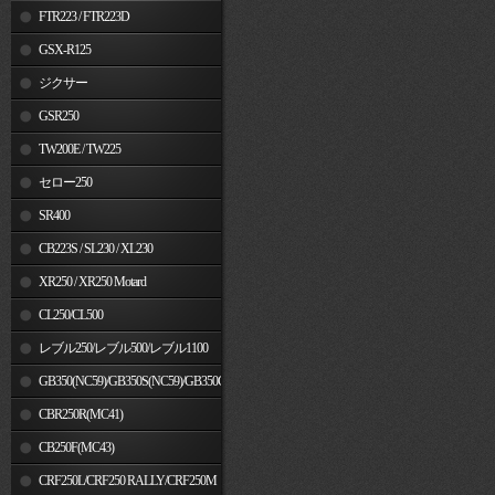
FTR223 / FTR223D
GSX-R125
ジクサー
GSR250
TW200E / TW225
セロー250
SR400
CB223S / SL230 / XL230
XR250 / XR250 Motard
CL250/CL500
レブル250/レブル500/レブル1100
GB350(NC59)/GB350S(NC59)/GB350C(NC64)
CBR250R(MC41)
CB250F(MC43)
CRF250L/CRF250 RALLY/CRF250M