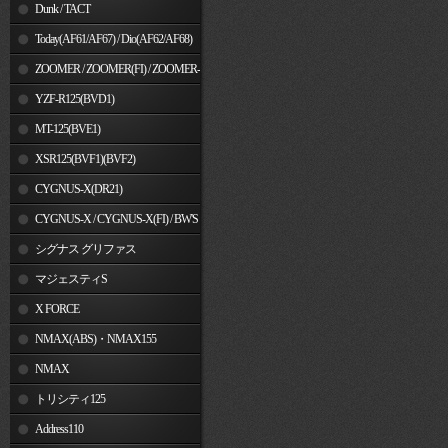
Dunk / TACT
Today(AF61/AF67) / Dio(AF62/AF68)
ZOOMER / ZOOMER(FI) / ZOOMER-
X
YZF-R125(BVD1)
MT-125(BVE1)
XSR125(BVF1)(BVF2)
CYGNUS-X(DR21)
CYGNUS-X / CYGNUS-X(FI) / BW'S
125
シグナス グリファス
マジェスティS
X FORCE
NMAX(ABS)・NMAX155
NMAX
トリシティ125
Address110