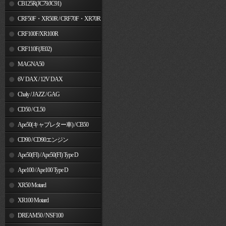
MSX125
CB125R(JC79/JC91)
CRF50F・XR50R / CRF70F・XR70R
CRF100F/XR100R
CRF110F(JE02)
MAGNA50
6V DAX / 12V DAX
Chaly / JAZZ / GAG
CD50 / CL50
Ape50(キャブレター車) / CB50
CD90 / CD90エンジン
Ape50(FI) / Ape50(FI) Type D
Ape100 / Ape100 Type D
XR50 Motard
XR100 Motard
DREAM50 / NSF100