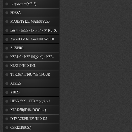
フォルツァ(MF13)
FORZA
MAJESTY125 / MAJESTY250
Let's 4・Let's 5・レッツ・アドレス
V50
2cycle JOG/Dio / Axis100 / BW'S100
Z125 PRO
KSR110・KSR110(タイ)・KSR-
I/II・KSR PRO
KLX110 / KLX110L
TT-R50E / TT-R90 / YB-1 FOUR
XTZ125
YB125
LIFAN / YX・GPXエンジン /
Jincheng
XLR125R(JD16-1000001～)
D-TRACKER / 125 / KLX125
CBR125R(JC50)