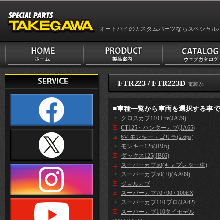
オートバイのカスタムパーツならスペシャル
FTR223 / FTR223D
電装系
■車種一覧から車両を選択する事
クロスカブ110 Lite(JA79)
CT125・ハンターカブ(JA65)
6V モンキー・ゴリラ(2.6ps)
モンキー125(JB05)
ダックス125(JB06)
スーパーカブ50(キャブレター車)
スーパーカブ50(FI)(AA09)
ジョルカブ
スーパーカブ70 / 90 / 100EX
スーパーカブ110 プロ(JA42)
スーパーカブ110タイモデル