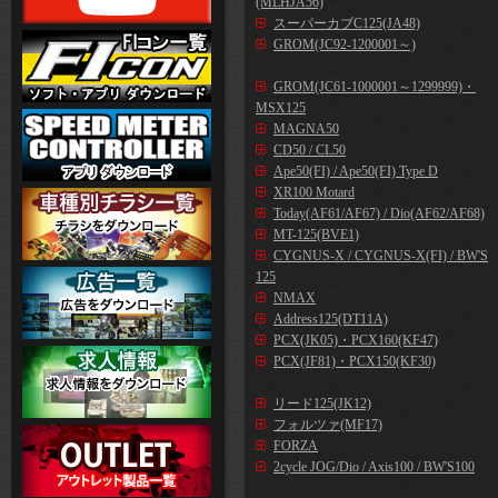
(MLHJA56)
スーパーカブC125(JA48)
GROM(JC92-1200001～)
GROM(JC61-1000001～1299999)・
MSX125
MAGNA50
CD50 / CL50
Ape50(FI) / Ape50(FI) Type D
XR100 Motard
Today(AF61/AF67) / Dio(AF62/AF68)
MT-125(BVE1)
CYGNUS-X / CYGNUS-X(FI) / BW'S
125
NMAX
Address125(DT11A)
PCX(JK05)・PCX160(KF47)
PCX(JF81)・PCX150(KF30)
リード125(JK12)
フォルツァ(MF17)
FORZA
2cycle JOG/Dio / Axis100 / BW'S100