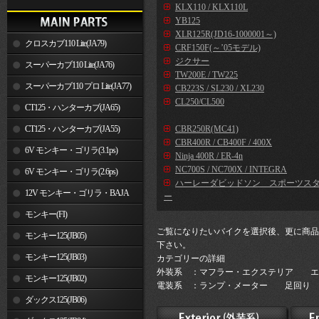
KLX110 / KLX110L
YB125
XLR125R(JD16-1000001～)
クロスカブ110 Lite(JA79)
CRF150F(～’05モデル)
ジクサー
スーパーカブ110 Lite(JA76)
TW200E / TW225
スーパーカブ110 プロ Lite(JA77)
CB223S / SL230 / XL230
CL250/CL500
CT125・ハンターカブ(JA65)
CT125・ハンターカブ(JA55)
CBR250R(MC41)
CBR400R / CB400F / 400X
6V モンキー・ゴリラ(3.1ps)
Ninja 400R / ER-4n
NC700S / NC700X / INTEGRA
6V モンキー・ゴリラ(2.6ps)
ハーレーダビッドソン スポーツス
12V モンキー・ゴリラ・BAJA
ー
モンキー(FI)
ご覧になりたいバイクを選択後、更に商品
モンキー125(JB05)
下さい。
モンキー125(JB03)
カテゴリーの詳細
外装系 ：マフラー・エクステリア エ
モンキー125(JB02)
電装系 ：ランプ・メーター 足回り 
ダックス125(JB06)