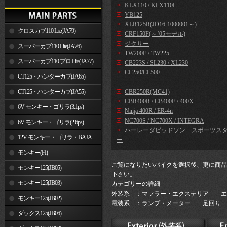
KLX110 / KLX110L
YB125
XLR125R(JD16-1000001～)
クロスカブ110 Lite(JA79)
CRF150F(～’05モデル)
ジクサー
スーパーカブ110 Lite(JA76)
TW200E / TW225
スーパーカブ110 プロ Lite(JA77)
CB223S / SL230 / XL230
CL250/CL500
CT125・ハンターカブ(JA65)
CT125・ハンターカブ(JA55)
CBR250R(MC41)
CBR400R / CB400F / 400X
6V モンキー・ゴリラ(3.1ps)
Ninja 400R / ER-4n
NC700S / NC700X / INTEGRA
6V モンキー・ゴリラ(2.6ps)
ハーレーダビッドソン スポーツス
12V モンキー・ゴリラ・BAJA
ー
モンキー(FI)
ご覧になりたいバイクを選択後、更に商品
モンキー125(JB05)
下さい。
モンキー125(JB03)
カテゴリーの詳細
外装系 ：マフラー・エクステリア エ
モンキー125(JB02)
電装系 ：ランプ・メーター 足回り 
ダックス125(JB06)