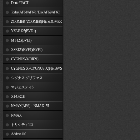
Dunk / TACT
Today(AF61/AF67) / Dio(AF62/AF68)
ZOOMER / ZOOMER(FI) / ZOOMER-
X
YZF-R125(BVD1)
MT-125(BVE1)
XSR125(BVF1)(BVF2)
CYGNUS-X(DR21)
CYGNUS-X / CYGNUS-X(FI) / BW'S
125
シグナス グリファス
マジェスティS
X FORCE
NMAX(ABS)・NMAX155
NMAX
トリシティ125
Address110