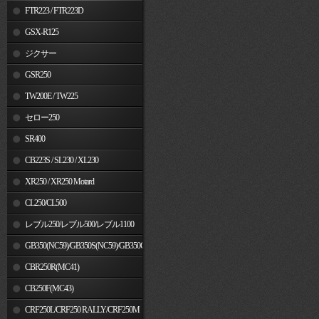
FTR223 / FTR223D
GSX-R125
ジクサー
GSR250
TW200E / TW225
セロー250
SR400
CB223S / SL230 / XL230
XR250 / XR250 Motard
CL250/CL500
レブル250/レブル500/レブル1100
GB350(NC59)/GB350S(NC59)/GB350C(NC64)
CBR250R(MC41)
CB250F(MC43)
CRF250L/CRF250 RALLY/CRF250M