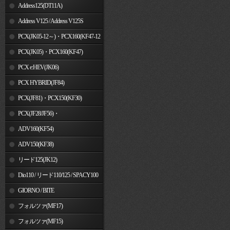
Address125(DT11A)
Address V125 / Address V125S
PCX(JK05-12～)・PCX160(KF47-12
～)
PCX(JK05)・PCX160(KF47)
PCX e:HEV(JK06)
PCX HYBRID(JF84)
PCX(JF81)・PCX150(KF30)
PCX(JF28/JF56)・
PCX150(KF12/KF18)
ADV160(KF54)
ADV150(KF38)
リード125(JK12)
Dio110 / リード110/125 / SPACY100
GIORNO / BITE
フォルツァ(MF17)
フォルツァ(MF15)