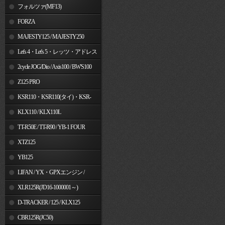
フォルツァ(MF13)
FORZA
MAJESTY125 / MAJESTY250
Let's 4・Let's 5・レッツ・アドレス
V50
2cycle JOG/Dio / Axis100 / BW'S100
Z125 PRO
KSR110・KSR110(タイ)・KSR-
I/II・KSR PRO
KLX110 / KLX110L
TT-R50E / TT-R90 / YB-1 FOUR
XTZ125
YB125
LIFAN / YX・GPXエンジン /
Jincheng
XLR125R(JD16-1000001～)
D-TRACKER / 125 / KLX125
CBR125R(JC50)