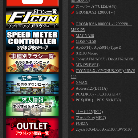
(MLHJA56)
スーパーカブC125(JA48)
GROM(JC92-1200001～)
GROM(JC61-1000001～1299999)・
MSX125
MAGNA50
CD50 / CL50
Ape50(FI) / Ape50(FI) Type D
XR100 Motard
Today(AF61/AF67) / Dio(AF62/AF68)
MT-125(BVE1)
CYGNUS-X / CYGNUS-X(FI) / BW'S
125
NMAX
Address125(DT11A)
PCX(JK05)・PCX160(KF47)
PCX(JF81)・PCX150(KF30)
リード125(JK12)
フォルツァ(MF17)
FORZA
2cycle JOG/Dio / Axis100 / BW'S100