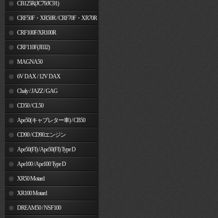
MSX125
CB125R(JC79/JC91)
CRF50F・XR50R / CRF70F・XR70R
CRF100F/XR100R
CRF110F(JE02)
MAGNA50
6V DAX / 12V DAX
Chaly / JAZZ / GAG
CD50 / CL50
Ape50(キャブレター車) / CB50
CD90 / CD90エンジン
Ape50(FI) / Ape50(FI) Type D
Ape100 / Ape100 Type D
XR50 Motard
XR100 Motard
DREAM50 / NSF100