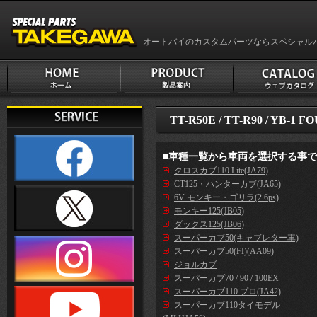
オートバイのカスタムパーツならスペシャル
TT-R50E / TT-R90 / YB-1 F
■車種一覧から車両を選択する事
クロスカブ110 Lite(JA79)
CT125・ハンターカブ(JA65)
6V モンキー・ゴリラ(2.6ps)
モンキー125(JB05)
ダックス125(JB06)
スーパーカブ50(キャブレター車)
スーパーカブ50(FI)(AA09)
ジョルカブ
スーパーカブ70 / 90 / 100EX
スーパーカブ110 プロ(JA42)
スーパーカブ110タイモデル