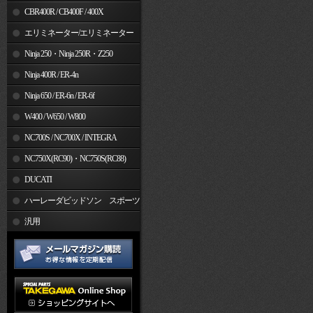
CBR400R / CB400F / 400X
エリミネーター/エリミネーター
SE
Ninja 250・Ninja 250R・Z250
Ninja 400R / ER-4n
Ninja 650 / ER-6n / ER-6f
W400 / W650 / W800
NC700S / NC700X / INTEGRA
NC750X(RC90)・NC750S(RC88)
DUCATI
ハーレーダビッドソン スポーツ
スター
汎用