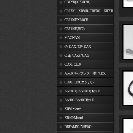
MSX125
CB125R(JC79/JC91)
CRF50F・XR50R / CRF70F・XR70R
CRF100F/XR100R
CRF110F(JE02)
MAGNA50
6V DAX / 12V DAX
Chaly / JAZZ / GAG
CD50 / CL50
Ape50(キャブレター車) / CB50
CD90 / CD90エンジン
Ape50(FI) / Ape50(FI) Type D
Ape100 / Ape100 Type D
XR50 Motard
XR100 Motard
DREAM50 / NSF100