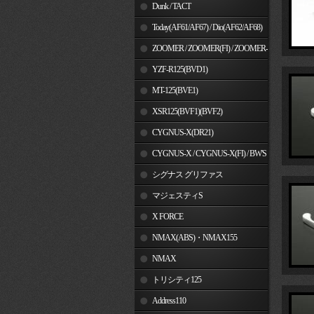
Dunk / TACT
Today(AF61/AF67) / Dio(AF62/AF68)
ZOOMER / ZOOMER(FI) / ZOOMER-
X
YZF-R125(BVD1)
MT-125(BVE1)
XSR125(BVF1)(BVF2)
CYGNUS-X(DR21)
CYGNUS-X / CYGNUS-X(FI) / BW'S
125
シグナス グリファス
マジェスティS
X FORCE
NMAX(ABS)・NMAX155
NMAX
トリシティ125
Address110