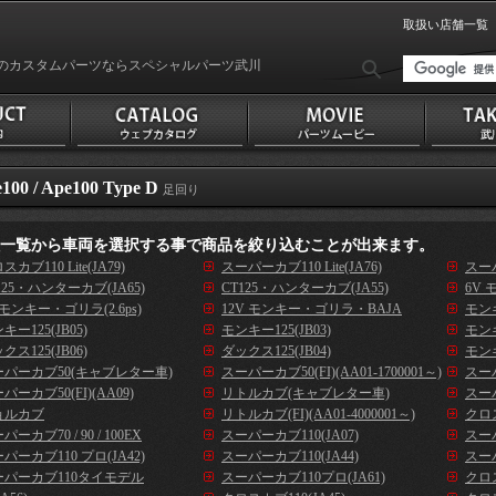
取扱い店舗一覧
のカスタムパーツならスペシャルパーツ武川
100 / Ape100 Type D
足回り
種一覧から車両を選択する事で商品を絞り込むことが出来ます。
スカブ110 Lite(JA79)
スーパーカブ110 Lite(JA76)
スーパ
125・ハンターカブ(JA65)
CT125・ハンターカブ(JA55)
6V 
 モンキー・ゴリラ(2.6ps)
12V モンキー・ゴリラ・BAJA
モンキ
キー125(JB05)
モンキー125(JB03)
モンキ
クス125(JB06)
ダックス125(JB04)
モンキ
ーパーカブ50(キャブレター車)
スーパーカブ50(FI)(AA01-1700001～)
スーパ
パーカブ50(FI)(AA09)
リトルカブ(キャブレター車)
スーパ
ョルカブ
リトルカブ(FI)(AA01-4000001～)
クロス
パーカブ70 / 90 / 100EX
スーパーカブ110(JA07)
スーパ
パーカブ110 プロ(JA42)
スーパーカブ110(JA44)
スーパ
ーパーカブ110タイモデル
スーパーカブ110プロ(JA61)
クロス