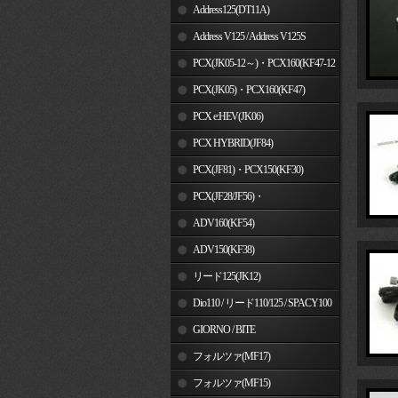
Address125(DT11A)
Address V125 / Address V125S
PCX(JK05-12～)・PCX160(KF47-12
～)
PCX(JK05)・PCX160(KF47)
PCX e:HEV(JK06)
PCX HYBRID(JF84)
PCX(JF81)・PCX150(KF30)
PCX(JF28/JF56)・
PCX150(KF12/KF18)
ADV160(KF54)
ADV150(KF38)
リード125(JK12)
Dio110 / リード110/125 / SPACY100
GIORNO / BITE
フォルツァ(MF17)
フォルツァ(MF15)