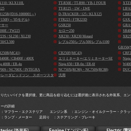
110 / KLX110L
TT-R50E / TT-R90 / YB-1 FOUR
XTZ1
125
TT-R125・LW・LWE
LIFA
125R(JD16-1000001～)
D-TRACKER / 125 / KLX125
CBR1
F150F(～’05モデル)
FTR223 / FTR223D
GSX-
クサー
GSR250
GRA
00E / TW225
セロー250
SR40
23S / SL230 / XL230
XR230 / XR230 Motard
XR25
50/CL500
レブル250/レブル500/レブル1100
GB350(
R250R(MC41)
CB250F(MC43)
CRF2
400R / CB400F / 400X
エリミネーター/エリミネーターSE
Ninj
ja 400R / ER-4n
Ninja 650 / ER-6n / ER-6f
W400
00S / NC700X / INTEGRA
NC750X(RC90)・NC750S(RC88)
DUC
ーレーダビッドソン スポーツスタ
汎用
なりたいバイクを選択後、更に商品を絞り込むには選択後に表示される外装系、エン
。
リーの詳細
 ：マフラー・エクステリア エンジン系 ：エンジン・オイルクーラー・クラッ
 ：ランプ・メーター 足回り ：ステアリング・ブレーキ