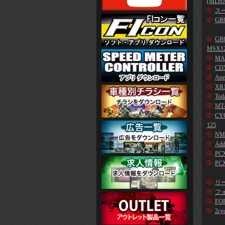
(MLHJ
スー
GR
GR
MSX1
MA
CD5
Ape
XR1
Tod
MT-
CYG
125
NM
Add
PC
PCX
リー
フォ
FO
2cy