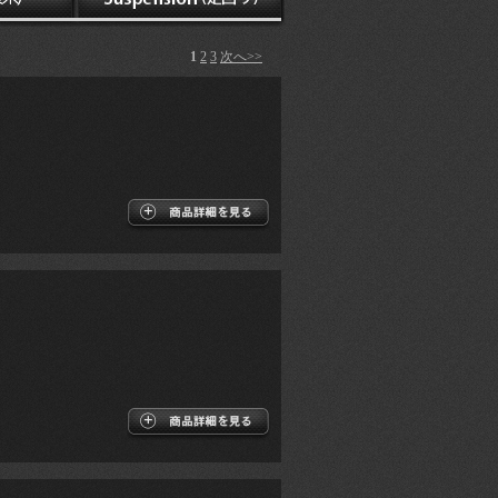
1
2
3
次へ>>