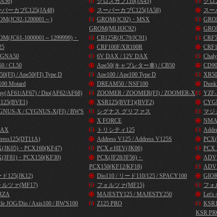
A56)
クロスカブ110(JA45)
クロス
パーカブC125(JA48)
スーパーカブC125(JA58)
スーパ
OM(JC92-1200001～)
GROM(JC92)・MSX
GROM
GROM(MLHJC92)
GRO
OM(JC61-1000001～1299999)・
CB125R(JC79/JC91)
CRF
25
CRF100F/XR100R
CRF1
GNA50
6V DAX / 12V DAX
Chal
0 / CL50
Ape50(キャブレター車) / CB50
CD9
50(FI) / Ape50(FI) Type D
Ape100 / Ape100 Type D
XR50
00 Motard
DREAM50 / NSF100
Dunk
ay(AF61/AF67) / Dio(AF62/AF68)
ZOOMER / ZOOMER(FI) / ZOOMER-X
YZF-
125(BVE1)
XSR125(BVF1)(BVF2)
CYG
NUS-X / CYGNUS-X(FI) / BW'S
シグナス グリファス
マジ
X FORCE
NMA
AX
トリシティ125
Addr
ress125(DT11A)
Address V125 / Address V125S
PCX(
X(JK05)・PCX160(KF47)
PCX e:HEV(JK06)
PCX 
(JF81)・PCX150(KF30)
PCX(JF28/JF56)・
ADV1
PCX150(KF12/KF18)
ADV1
ド125(JK12)
Dio110 / リード110/125 / SPACY100
GIOR
ルツァ(MF17)
フォルツァ(MF15)
フォル
RZA
MAJESTY125 / MAJESTY250
Let
cle JOG/Dio / Axis100 / BW'S100
Z125 PRO
KSR
KSR PR