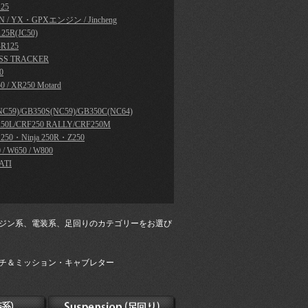
25
N / YX・GPXエンジン / Jincheng
25R(JC50)
R125
SS TRACKER
0
0 / XR250 Motard
NC59)/GB350S(NC59)/GB350C(NC64)
50L/CRF250 RALLY/CRF250M
a 250・Ninja 250R・Z250
 / W650 / W800
ATI
ジン系、電装系、足回りのカテゴリーをお選び
チ＆ミッション・キャブレター