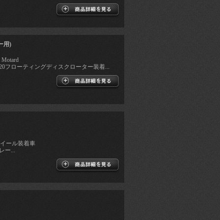
ー用)
 Motard
20フローティングディスクローター装着...
ホイール装着車
レー...