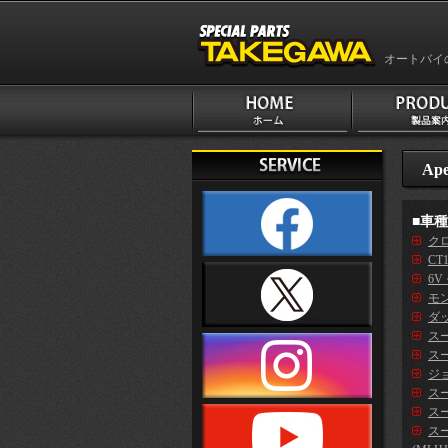
オートバイ
Ape
■車
クロ
CT
6V
モン
ダッ
ス
スー
ジ
スー
スー
ス