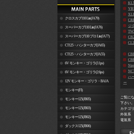
KLX
YB
XLR
クロスカブ110 Lite(JA79)
CR
ジ
スーパーカブ110 Lite(JA76)
TW2
スーパーカブ110 プロ Lite(JA77)
CB2
CL2
CT125・ハンターカブ(JA65)
CT125・ハンターカブ(JA55)
CB
CBR
6V モンキー・ゴリラ(3.1ps)
Nin
NC7
6V モンキー・ゴリラ(2.6ps)
ハ
12V モンキー・ゴリラ・BAJA
ー
モンキー(FI)
ご覧に
モンキー125(JB05)
下さい
モンキー125(JB03)
カテゴ
外装系
モンキー125(JB02)
電装系
ダックス125(JB06)