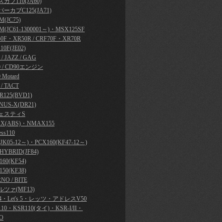
カブ110(JA60)
ーカブC125(JA71)
(JC75)
M(JC61-1300001～)・MSX125SF
50F・XR50R / CRF70F・XR70R
10F(JE02)
y / JAZZ / GAG
0 / CD90エンジン
 Motard
 / TACT
R125(BVD1)
NUS-X(DR21)
ェスティS
X(ABS)・NMAX155
ess110
JK05-12～)・PCX160(KF47-12～)
HYBRID(JF84)
60(KF54)
50(KF38)
NO / BITE
ツァ(MF13)
's 4・Let's 5・レッツ・アドレスV50
110・KSR110(タイ)・KSR-I/II・
O