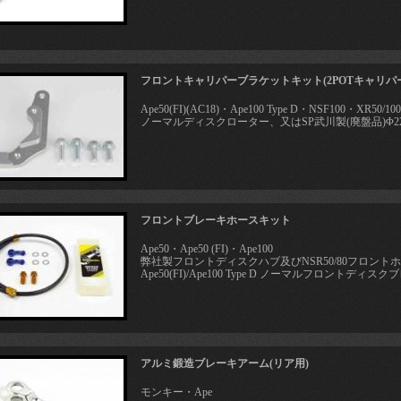
フロントキャリパーブラケットキット(2POTキャリパ
Ape50(FI)(AC18)・Ape100 Type D・NSF100・XR50/100
ノーマルディスクローター、又はSP武川製(廃盤品)Φ2
フロントブレーキホースキット
Ape50・Ape50 (FI)・Ape100
弊社製フロントディスクハブ及びNSR50/80フロント
Ape50(FI)/Ape100 Type D ノーマルフロントディスクブ
アルミ鍛造ブレーキアーム(リア用)
モンキー・Ape