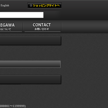
English
000001〜1199999)