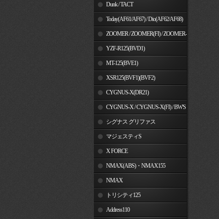
Dunk / TACT
Today(AF61/AF67) / Dio(AF62/AF68)
ZOOMER / ZOOMER(FI) / ZOOMER-
X
YZF-R125(BVD1)
MT-125(BVE1)
XSR125(BVF1)(BVF2)
CYGNUS-X(DR21)
CYGNUS-X / CYGNUS-X(FI) / BW'S
125
シグナス グリファス
マジェスティS
X FORCE
NMAX(ABS)・NMAX155
NMAX
トリシティ125
Address110