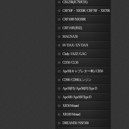
MSX125
CB125R(JC79/JC91)
CRF50F・XR50R / CRF70F・XR70R
CRF100F/XR100R
CRF110F(JE02)
MAGNA50
6V DAX / 12V DAX
Chaly / JAZZ / GAG
CD50 / CL50
Ape50(キャブレター車) / CB50
CD90 / CD90エンジン
Ape50(FI) / Ape50(FI) Type D
Ape100 / Ape100 Type D
XR50 Motard
XR100 Motard
DREAM50 / NSF100