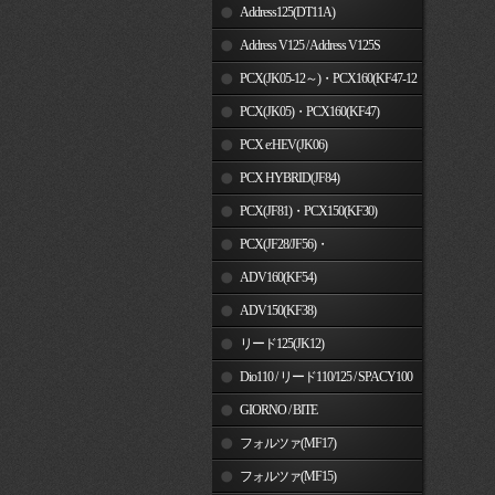
Address125(DT11A)
Address V125 / Address V125S
PCX(JK05-12～)・PCX160(KF47-12
～)
PCX(JK05)・PCX160(KF47)
PCX e:HEV(JK06)
PCX HYBRID(JF84)
PCX(JF81)・PCX150(KF30)
PCX(JF28/JF56)・
PCX150(KF12/KF18)
ADV160(KF54)
ADV150(KF38)
リード125(JK12)
Dio110 / リード110/125 / SPACY100
GIORNO / BITE
フォルツァ(MF17)
フォルツァ(MF15)