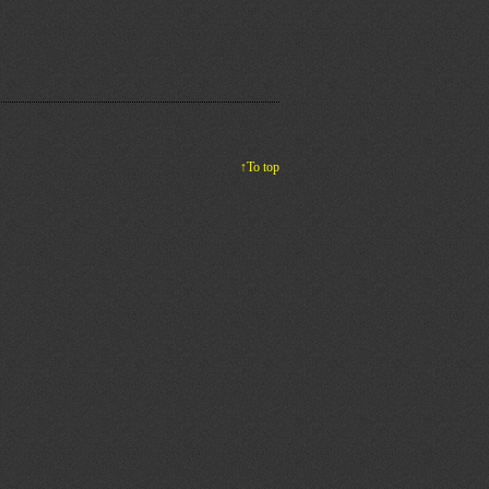
↑To top