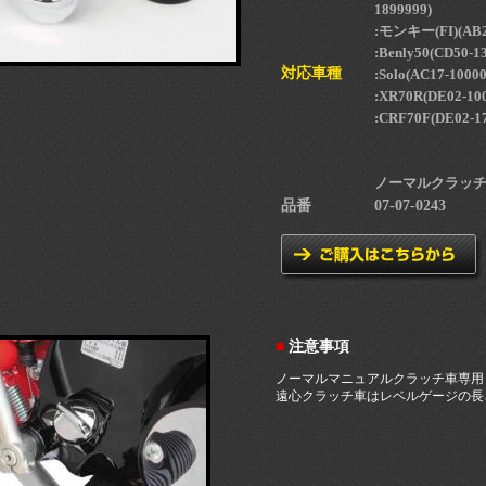
1899999)
:モンキー(FI)(AB2
:Benly50(CD50-1
対応車種
:Solo(AC17-1000
:XR70R(DE02-10
:CRF70F(DE02-1
ノーマルクラッ
品番
07-07-0243
■
注意事項
ノーマルマニュアルクラッチ車専用
遠心クラッチ車はレベルゲージの長