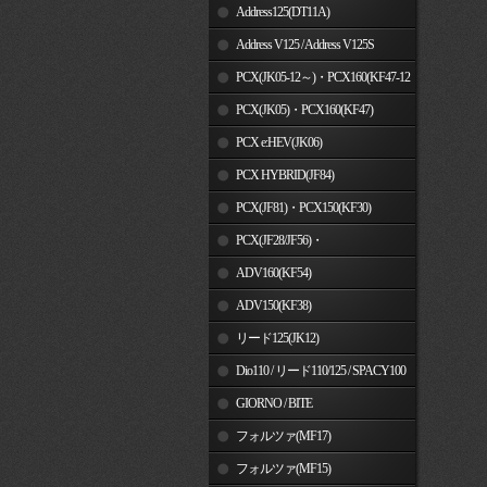
Address125(DT11A)
Address V125 / Address V125S
PCX(JK05-12～)・PCX160(KF47-12
～)
PCX(JK05)・PCX160(KF47)
PCX e:HEV(JK06)
PCX HYBRID(JF84)
PCX(JF81)・PCX150(KF30)
PCX(JF28/JF56)・
PCX150(KF12/KF18)
ADV160(KF54)
ADV150(KF38)
リード125(JK12)
Dio110 / リード110/125 / SPACY100
GIORNO / BITE
フォルツァ(MF17)
フォルツァ(MF15)