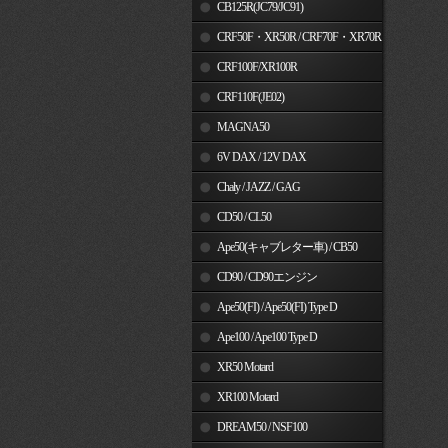
MSX125
CB125R(JC79/JC91)
CRF50F・XR50R / CRF70F・XR70R
CRF100F/XR100R
CRF110F(JE02)
MAGNA50
6V DAX / 12V DAX
Chaly / JAZZ / GAG
CD50 / CL50
Ape50(キャブレター車) / CB50
CD90 / CD90エンジン
Ape50(FI) / Ape50(FI) Type D
Ape100 / Ape100 Type D
XR50 Motard
XR100 Motard
DREAM50 / NSF100