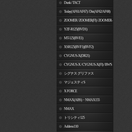
Dunk / TACT
Today(AF61/AF67) / Dio(AF62/AF68)
ZOOMER / ZOOMER(FI) / ZOOMER-
X
YZF-R125(BVD1)
MT-125(BVE1)
XSR125(BVF1)(BVF2)
CYGNUS-X(DR21)
CYGNUS-X / CYGNUS-X(FI) / BW'S
125
シグナス グリファス
マジェスティS
X FORCE
NMAX(ABS)・NMAX155
NMAX
トリシティ125
Address110