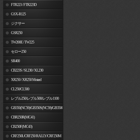
FTR223 / FTR223D
GSX-R125
ジクサー
GSR250
TW200E / TW225
セロー250
SR400
CB223S / SL230 / XL230
XR250 / XR250 Motard
CL250/CL500
レブル250/レブル500/レブル1100
GB350(NC59)/GB350S(NC59)/GB350C(NC64)
CBR250R(MC41)
CB250F(MC43)
CRF250L/CRF250 RALLY/CRF250M