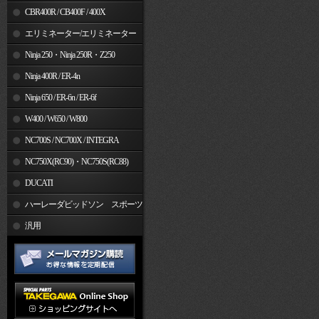
CBR400R / CB400F / 400X
エリミネーター/エリミネーター
SE
Ninja 250・Ninja 250R・Z250
Ninja 400R / ER-4n
Ninja 650 / ER-6n / ER-6f
W400 / W650 / W800
NC700S / NC700X / INTEGRA
NC750X(RC90)・NC750S(RC88)
DUCATI
ハーレーダビッドソン スポーツ
スター
汎用