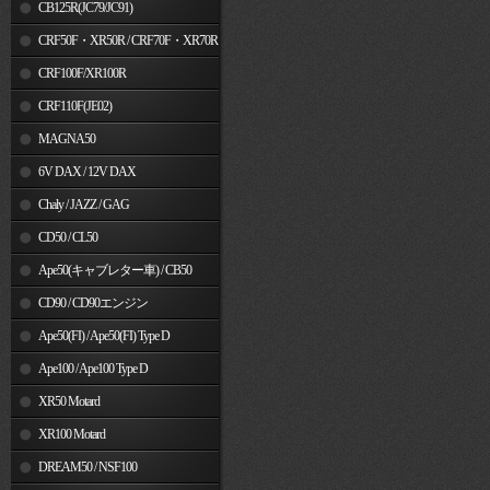
MSX125
CB125R(JC79/JC91)
CRF50F・XR50R / CRF70F・XR70R
CRF100F/XR100R
CRF110F(JE02)
MAGNA50
6V DAX / 12V DAX
Chaly / JAZZ / GAG
CD50 / CL50
Ape50(キャブレター車) / CB50
CD90 / CD90エンジン
Ape50(FI) / Ape50(FI) Type D
Ape100 / Ape100 Type D
XR50 Motard
XR100 Motard
DREAM50 / NSF100