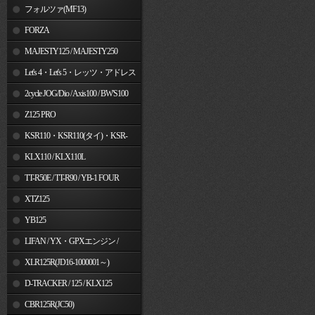
フォルツァ(MF13)
FORZA
MAJESTY125 / MAJESTY250
Let's 4・Let's 5・レッツ・アドレス
V50
2cycle JOG/Dio / Axis100 / BW'S100
Z125 PRO
KSR110・KSR110(タイ)・KSR-
I/II・KSR PRO
KLX110 / KLX110L
TT-R50E / TT-R90 / YB-1 FOUR
XTZ125
YB125
LIFAN / YX・GPXエンジン /
Jincheng
XLR125R(JD16-1000001～)
D-TRACKER / 125 / KLX125
CBR125R(JC50)