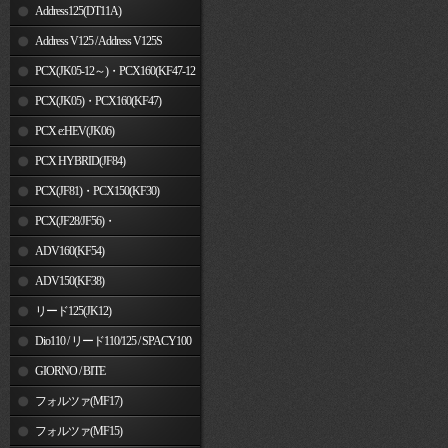
Address125(DT11A)
Address V125 / Address V125S
PCX(JK05-12～)・PCX160(KF47-12
～)
PCX(JK05)・PCX160(KF47)
PCX e:HEV(JK06)
PCX HYBRID(JF84)
PCX(JF81)・PCX150(KF30)
PCX(JF28/JF56)・
PCX150(KF12/KF18)
ADV160(KF54)
ADV150(KF38)
リード125(JK12)
Dio110 / リード110/125 / SPACY100
GIORNO / BITE
フォルツァ(MF17)
フォルツァ(MF15)