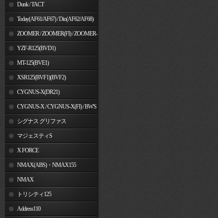
Dunk / TACT
Today(AF61/AF67) / Dio(AF62/AF68)
ZOOMER / ZOOMER(FI) / ZOOMER-
X
YZF-R125(BVD1)
MT-125(BVE1)
XSR125(BVF1)(BVF2)
CYGNUS-X(DR21)
CYGNUS-X / CYGNUS-X(FI) / BW'S
125
シグナス グリファス
マジェスティS
X FORCE
NMAX(ABS)・NMAX155
NMAX
トリシティ125
Address110