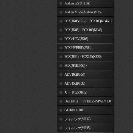
Address125(DT11A)
Address V125 / Address V125S
PCX(JK05-12～)・PCX160(KF47-12
～)
PCX(JK05)・PCX160(KF47)
PCX e:HEV(JK06)
PCX HYBRID(JF84)
PCX(JF81)・PCX150(KF30)
PCX(JF28/JF56)・
PCX150(KF12/KF18)
ADV160(KF54)
ADV150(KF38)
リード125(JK12)
Dio110 / リード110/125 / SPACY100
GIORNO / BITE
フォルツァ(MF17)
フォルツァ(MF15)