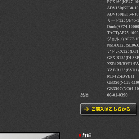
PCX160(KF47-10
ADV150(KF38-10
ADV160(KF54-10
リード125(JF45-1
Dunk(AF74-1000
TACT(AF75-1000
ジョルノ(AF77-10
NMAX125(SE86J
アドレス125(DT11
GSX-R125(DL33B
XSR125(BVF1/BV
YZF-R125(BVD1)
MT-125(BVE1)
GB350(NC59-110
GB350C(NC64-1
品番
06-01-0390
■
詳細