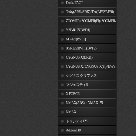
Dunk / TACT
Today(AF61/AF67) / Dio(AF62/AF68)
ZOOMER / ZOOMER(FI) / ZOOMER-
X
YZF-R125(BVD1)
MT-125(BVE1)
XSR125(BVF1)(BVF2)
CYGNUS-X(DR21)
CYGNUS-X / CYGNUS-X(FI) / BW'S
125
シグナス グリファス
マジェスティS
X FORCE
NMAX(ABS)・NMAX155
NMAX
トリシティ125
Address110