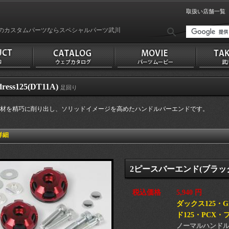
取扱い店舗一覧
のカスタムパーツならスペシャルパーツ武川
ress125(DT11A)
足回り
材を精巧に削り出し、ソリッドイメージを高めたハンドルバーエンドです。
詳細
2ピースバーエンド(ブラック
税込価格
5,940 円
ダックス125・
ド125・PCX・フ
ノーマルハンド