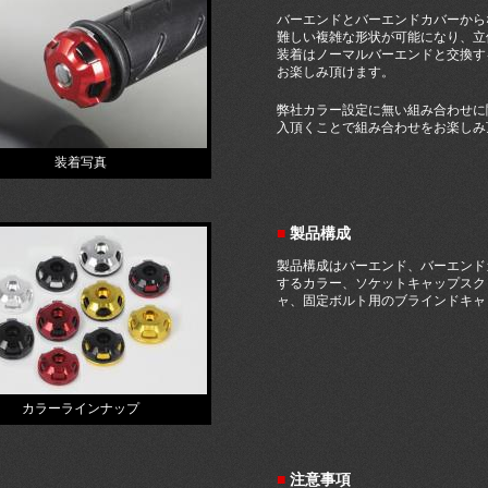
バーエンドとバーエンドカバーから
難しい複雑な形状が可能になり、立
装着はノーマルバーエンドと交換す
お楽しみ頂けます。
弊社カラー設定に無い組み合わせに
入頂くことで組み合わせをお楽しみ
装着写真
■
製品構成
製品構成はバーエンド、バーエンド
するカラー、ソケットキャップスクリュ
ャ、固定ボルト用のブラインドキャ
カラーラインナップ
■
注意事項