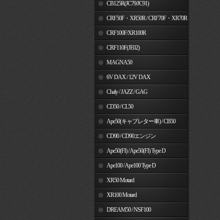
MSX125
CB125R(JC79/JC91)
CRF50F・XR50R / CRF70F・XR70R
CRF100F/XR100R
CRF110F(JE02)
MAGNA50
6V DAX / 12V DAX
Chaly / JAZZ / GAG
CD50 / CL50
Ape50(キャブレター車) / CB50
CD90 / CD90エンジン
Ape50(FI) / Ape50(FI) Type D
Ape100 / Ape100 Type D
XR50 Motard
XR100 Motard
DREAM50 / NSF100