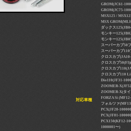
GROM(JC61-1000
GROM(JC75-100
MSX125 / MSX12
MSX GROM(MLH
ダックス125(JB04-
モンキー125(JB02-
モンキー125(JB05
スーパーカブ50プロ(F
スーパーカブ110プロ
クロスカブ(JA10-4
クロスカブ50(FI)(A
クロスカブ110(JA45
クロスカブ110 Lite
Dio110(JF31-10
ZOOMER-X(JF52
ZOOMER-X(タイ
FORZA Si (MF12
対応車種
フォルツァ(MF13-1
PCX(JF28-10000
PCX(JF81-10000
PCX150(KF12-10
1000001〜)