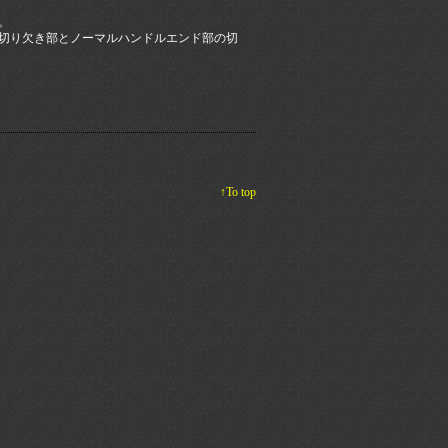
。
切り欠き部とノーマルハンドルエンド部の切
↑To top