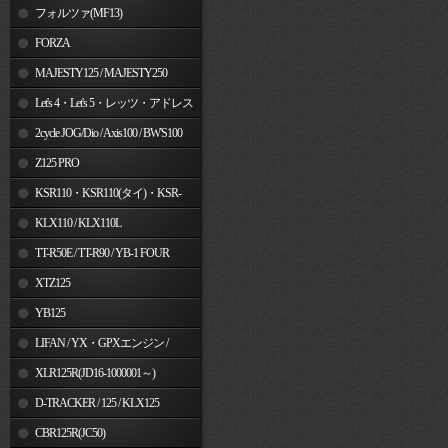
フォルツァ(MF13)
FORZA
MAJESTY125 / MAJESTY250
Let's 4・Let's 5・レッツ・アドレス
V50
2cycle JOG/Dio / Axis100 / BW'S100
Z125 PRO
KSR110・KSR110(タイ)・KSR-
I/II・KSR PRO
KLX110 / KLX110L
TT-R50E / TT-R90 / YB-1 FOUR
XTZ125
YB125
LIFAN / YX・GPXエンジン /
Jincheng
XLR125R(JD16-1000001～)
D-TRACKER / 125 / KLX125
CBR125R(JC50)