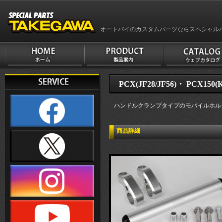
オートバイのカスタムパーツならスペシャル
PCX(JF28/JF56)・ PCX150(K
ハンドルクランプタイプのモバイルホル
商品詳細