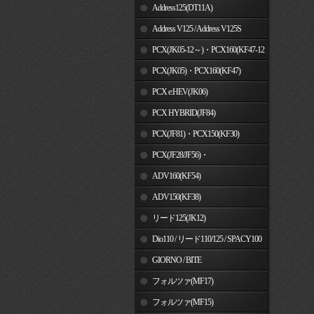
Address125(DT11A)
Address V125 / Address V125S
PCX(JK05-12～)・PCX160(KF47-12
～)
PCX(JK05)・PCX160(KF47)
PCX e:HEV(JK06)
PCX HYBRID(JF84)
PCX(JF81)・PCX150(KF30)
PCX(JF28/JF56)・
PCX150(KF12/KF18)
ADV160(KF54)
ADV150(KF38)
リード125(JK12)
Dio110 / リード110/125 / SPACY100
GIORNO / BITE
フォルツァ(MF17)
フォルツァ(MF15)