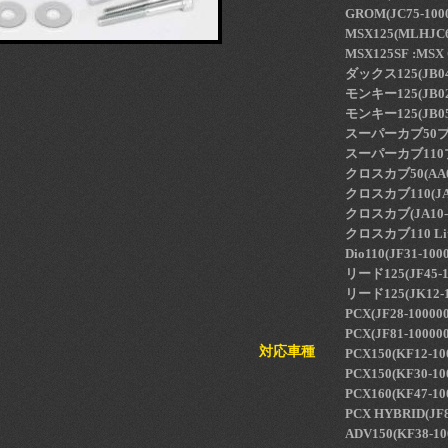
GROM(JC75-100
MSX125(MLHJC6
MSX125SF :MSX
ダックス125(JB04-
モンキー125(JB02-
モンキー125(JB05
スーパーカブ50プロ(F
スーパーカブ110プロ
クロスカブ50(AA06
クロスカブ110(JA45
クロスカブ(JA10-4
クロスカブ110 Lite
Dio110(JF31-10
リード125(JF45-1
リード125(JK12-1
PCX(JF28-10000
PCX(JF81-1000
対応車種
PCX150(KF12-10
PCX150(KF30-10
PCX160(KF47-10
PCX HYBRID(JF
ADV150(KF38-10