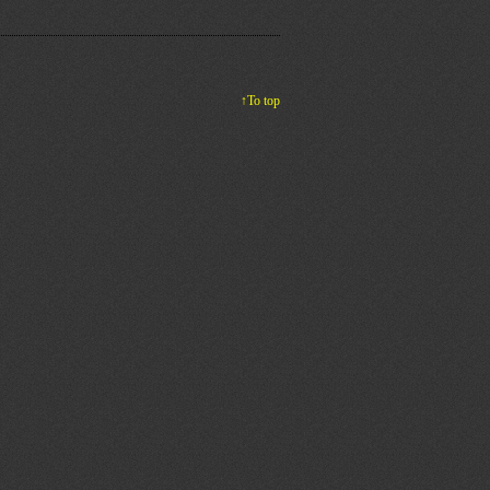
↑To top