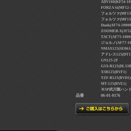
ADV160(KF54-10
FORZA Si(MF12-
フォルツァ(MF13-
フォルツァ(MF15-
Dunk(AF74-1000
ZOOMER-X(JF5
TACT(AF75-1000
ジョルノ(AF77-1
NMAX125(SE86J
アドレス125(DT11
GN125-2F
GSX-R125(DL33B
XSR125(BVF1)
YZF-R125(BVD1)
MT-125(BVE1)
※SP武川製ハンドル
品番
06-01-0176