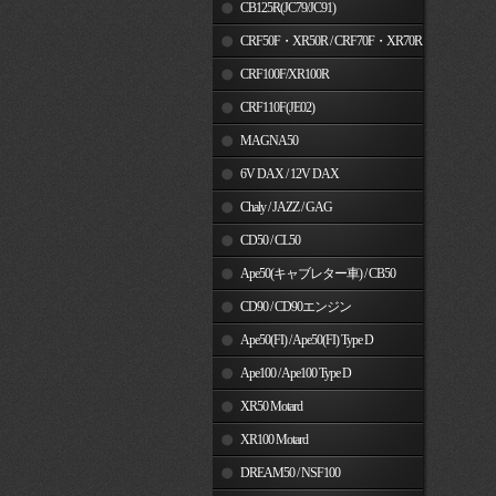
MSX125
CB125R(JC79/JC91)
CRF50F・XR50R / CRF70F・XR70R
CRF100F/XR100R
CRF110F(JE02)
MAGNA50
6V DAX / 12V DAX
Chaly / JAZZ / GAG
CD50 / CL50
Ape50(キャブレター車) / CB50
CD90 / CD90エンジン
Ape50(FI) / Ape50(FI) Type D
Ape100 / Ape100 Type D
XR50 Motard
XR100 Motard
DREAM50 / NSF100