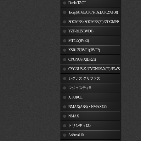
Dunk / TACT
Today(AF61/AF67) / Dio(AF62/AF68)
ZOOMER / ZOOMER(FI) / ZOOMER-
X
YZF-R125(BVD1)
MT-125(BVE1)
XSR125(BVF1)(BVF2)
CYGNUS-X(DR21)
CYGNUS-X / CYGNUS-X(FI) / BW'S
125
シグナス グリファス
マジェスティS
X FORCE
NMAX(ABS)・NMAX155
NMAX
トリシティ125
Address110