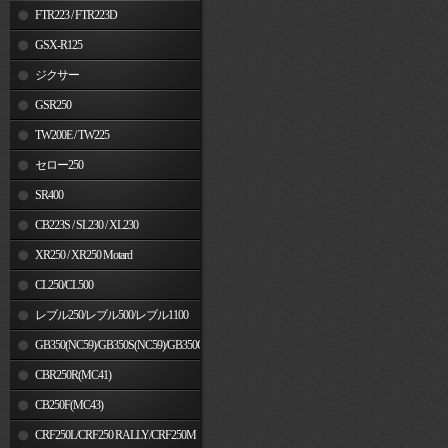
FTR223 / FTR223D
GSX-R125
ジクサー
GSR250
TW200E / TW225
セロー250
SR400
CB223S / SL230 / XL230
XR250 / XR250 Motard
CL250/CL500
レブル250/レブル500/レブル1100
GB350(NC59)/GB350S(NC59)/GB350C(NC64)
CBR250R(MC41)
CB250F(MC43)
CRF250L/CRF250 RALLY/CRF250M