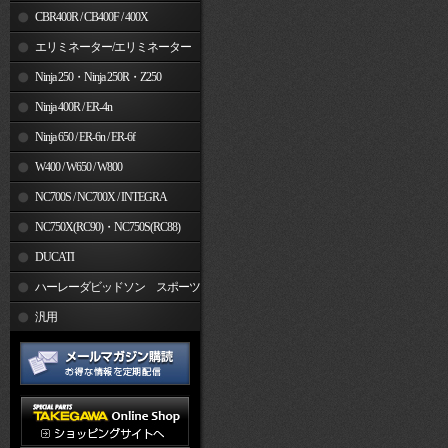
CBR400R / CB400F / 400X
エリミネーター/エリミネーター
SE
Ninja 250・Ninja 250R・Z250
Ninja 400R / ER-4n
Ninja 650 / ER-6n / ER-6f
W400 / W650 / W800
NC700S / NC700X / INTEGRA
NC750X(RC90)・NC750S(RC88)
DUCATI
ハーレーダビッドソン スポーツ
スター
汎用