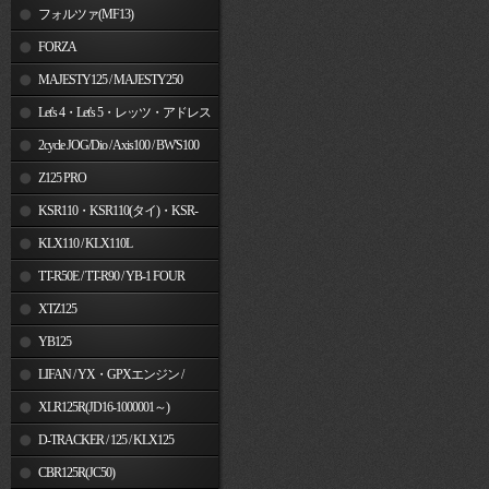
フォルツァ(MF13)
FORZA
MAJESTY125 / MAJESTY250
Let's 4・Let's 5・レッツ・アドレス
V50
2cycle JOG/Dio / Axis100 / BW'S100
Z125 PRO
KSR110・KSR110(タイ)・KSR-
I/II・KSR PRO
KLX110 / KLX110L
TT-R50E / TT-R90 / YB-1 FOUR
XTZ125
YB125
LIFAN / YX・GPXエンジン /
Jincheng
XLR125R(JD16-1000001～)
D-TRACKER / 125 / KLX125
CBR125R(JC50)