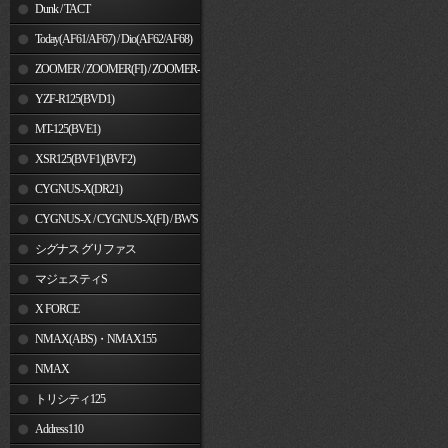
Dunk / TACT
Today(AF61/AF67) / Dio(AF62/AF68)
ZOOMER / ZOOMER(FI) / ZOOMER-
X
YZF-R125(BVD1)
MT-125(BVE1)
XSR125(BVF1)(BVF2)
CYGNUS-X(DR21)
CYGNUS-X / CYGNUS-X(FI) / BW'S
125
シグナス グリファス
マジェスティS
X FORCE
NMAX(ABS)・NMAX155
NMAX
トリシティ125
Address110