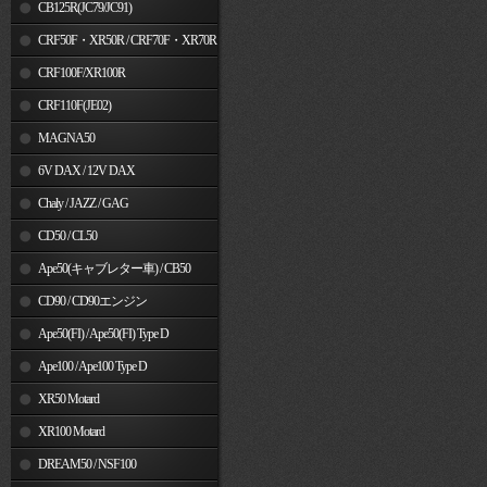
MSX125
CB125R(JC79/JC91)
CRF50F・XR50R / CRF70F・XR70R
CRF100F/XR100R
CRF110F(JE02)
MAGNA50
6V DAX / 12V DAX
Chaly / JAZZ / GAG
CD50 / CL50
Ape50(キャブレター車) / CB50
CD90 / CD90エンジン
Ape50(FI) / Ape50(FI) Type D
Ape100 / Ape100 Type D
XR50 Motard
XR100 Motard
DREAM50 / NSF100