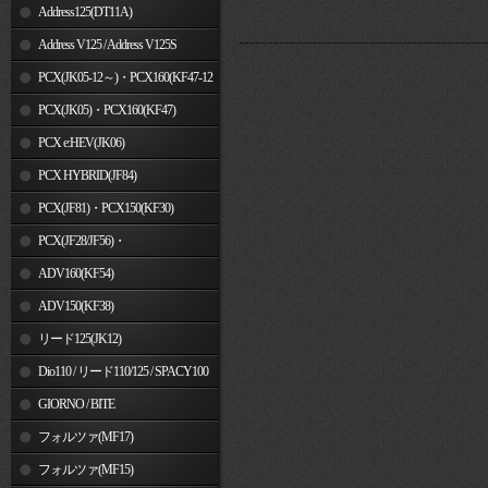
Address125(DT11A)
Address V125 / Address V125S
PCX(JK05-12～)・PCX160(KF47-12
～)
PCX(JK05)・PCX160(KF47)
PCX e:HEV(JK06)
PCX HYBRID(JF84)
PCX(JF81)・PCX150(KF30)
PCX(JF28/JF56)・
PCX150(KF12/KF18)
ADV160(KF54)
ADV150(KF38)
リード125(JK12)
Dio110 / リード110/125 / SPACY100
GIORNO / BITE
フォルツァ(MF17)
フォルツァ(MF15)