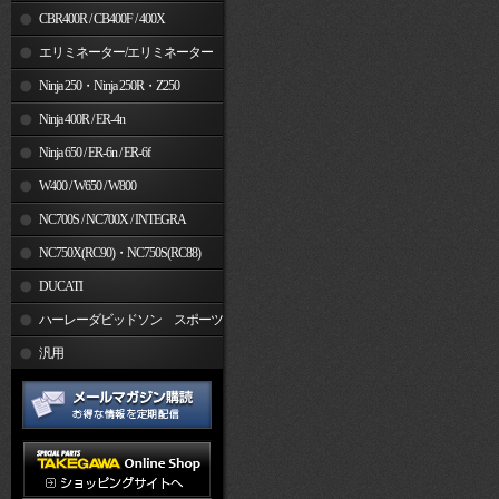
CBR400R / CB400F / 400X
エリミネーター/エリミネーター
SE
Ninja 250・Ninja 250R・Z250
Ninja 400R / ER-4n
Ninja 650 / ER-6n / ER-6f
W400 / W650 / W800
NC700S / NC700X / INTEGRA
NC750X(RC90)・NC750S(RC88)
DUCATI
ハーレーダビッドソン スポーツ
スター
汎用