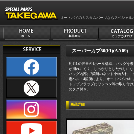
オートバイのカスタムパーツならスペシャル
スーパーカブ50(FI)(AA09)
約11Lの容量の1ホール構造。バッグ
が崩れにくく、しっかりとした作りにな
バッグ内部に2箇所のネット小物入れ、
定ベルト4箇所により、オートバイのキ
トップフラップにワッペン等の取り付け
のタグ付き。
商品詳細