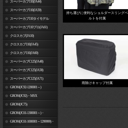
スーパーカブ110(JA44)
スーパーカブ110(JA59)
持ち運びに便利なショルダースリングベ
ルトを付属
スーパーカブ110タイモデル
(MLHJA56)
スーパーカブ110プロ(JA61)
クロスカブ(JA10)
クロスカブ110(JA45)
クロスカブ110(JA60)
スーパーカブC125(JA48)
スーパーカブC125(JA58)
スーパーカブC125(JA71)
雨除けキャップ付属
GROM(JC92-1200001～)
GROM(JC92)・MSX
GROM(MLHJC92)
GROM(JC75)
GROM(JC61-1300001～)・
MSX125SF
GROM(JC61-1000001～1299999)・