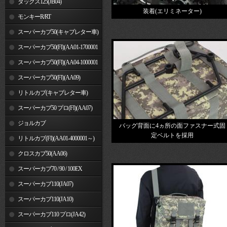
ダックス125(JB04)
装着(エリミネーター)
モンキーR/RT
スーパーカブ50(キャブレター車)
スーパーカブ50(FI)(AA01-1700001
～)
スーパーカブ50(FI)(AA04-1000001
～)
スーパーカブ50(FI)(AA09)
リトルカブ(キャブレター車)
スーパーカブ50 プロ(FI)(AA07)
ジョルカブ
バッグ背面に4ヵ所の面ファスナー式固
定ベルトを採用
リトルカブ(FI)(AA01-4000001～)
クロスカブ50(AA06)
スーパーカブ70 / 90 / 100EX
スーパーカブ110(JA07)
スーパーカブ110(JA10)
スーパーカブ110 プロ(JA42)