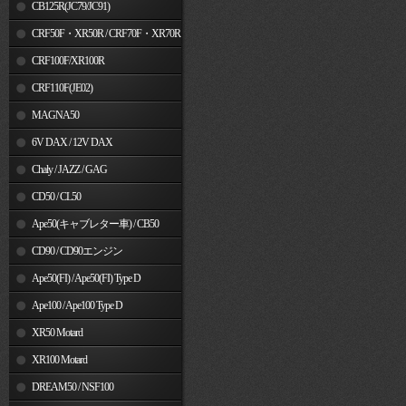
MSX125
CB125R(JC79/JC91)
CRF50F・XR50R / CRF70F・XR70R
CRF100F/XR100R
CRF110F(JE02)
MAGNA50
6V DAX / 12V DAX
Chaly / JAZZ / GAG
CD50 / CL50
Ape50(キャブレター車) / CB50
CD90 / CD90エンジン
Ape50(FI) / Ape50(FI) Type D
Ape100 / Ape100 Type D
XR50 Motard
XR100 Motard
DREAM50 / NSF100