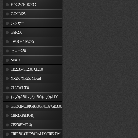
FTR223 / FTR223D
GSX-R125
ジクサー
GSR250
TW200E / TW225
セロー250
SR400
CB223S / SL230 / XL230
XR250 / XR250 Motard
CL250/CL500
レブル250/レブル500/レブル1100
GB350(NC59)/GB350S(NC59)/GB350C(NC64)
CBR250R(MC41)
CB250F(MC43)
CRF250L/CRF250 RALLY/CRF250M