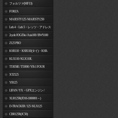
フォルツァ(MF13)
FORZA
MAJESTY125 / MAJESTY250
Let's 4・Let's 5・レッツ・アドレス
V50
2cycle JOG/Dio / Axis100 / BW'S100
Z125 PRO
KSR110・KSR110(タイ)・KSR-
I/II・KSR PRO
KLX110 / KLX110L
TT-R50E / TT-R90 / YB-1 FOUR
XTZ125
YB125
LIFAN / YX・GPXエンジン /
Jincheng
XLR125R(JD16-1000001～)
D-TRACKER / 125 / KLX125
CBR125R(JC50)