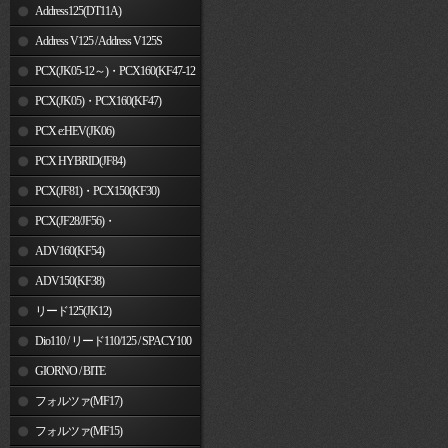
Address125(DT11A)
Address V125 / Address V125S
PCX(JK05-12～)・PCX160(KF47-12
～)
PCX(JK05)・PCX160(KF47)
PCX e:HEV(JK06)
PCX HYBRID(JF84)
PCX(JF81)・PCX150(KF30)
PCX(JF28/JF56)・
PCX150(KF12/KF18)
ADV160(KF54)
ADV150(KF38)
リード125(JK12)
Dio110 / リード110/125 / SPACY100
GIORNO / BITE
フォルツァ(MF17)
フォルツァ(MF15)