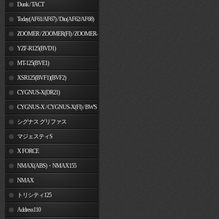
Dunk / TACT
Today(AF61/AF67) / Dio(AF62/AF68)
ZOOMER / ZOOMER(FI) / ZOOMER-
X
YZF-R125(BVD1)
MT-125(BVE1)
XSR125(BVF1)(BVF2)
CYGNUS-X(DR21)
CYGNUS-X / CYGNUS-X(FI) / BW'S
125
シグナス グリファス
マジェスティS
X FORCE
NMAX(ABS)・NMAX155
NMAX
トリシティ125
Address110