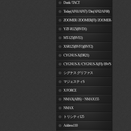
Dunk / TACT
Today(AF61/AF67) / Dio(AF62/AF68)
ZOOMER / ZOOMER(FI) / ZOOMER-
X
YZF-R125(BVD1)
MT-125(BVE1)
XSR125(BVF1)(BVF2)
CYGNUS-X(DR21)
CYGNUS-X / CYGNUS-X(FI) / BW'S
125
シグナス グリファス
マジェスティS
X FORCE
NMAX(ABS)・NMAX155
NMAX
トリシティ125
Address110