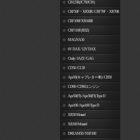
MSX125
CB125R(JC79/JC91)
CRF50F・XR50R / CRF70F・XR70R
CRF100F/XR100R
CRF110F(JE02)
MAGNA50
6V DAX / 12V DAX
Chaly / JAZZ / GAG
CD50 / CL50
Ape50(キャブレター車) / CB50
CD90 / CD90エンジン
Ape50(FI) / Ape50(FI) Type D
Ape100 / Ape100 Type D
XR50 Motard
XR100 Motard
DREAM50 / NSF100