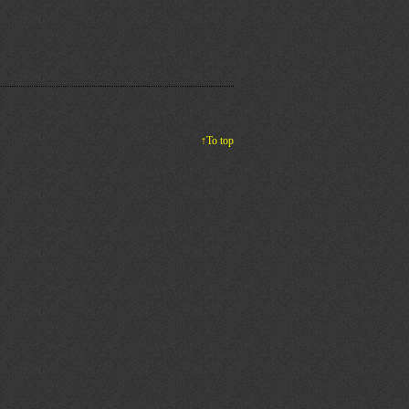
↑To top