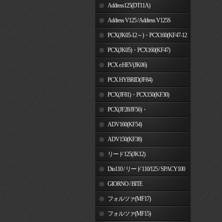
Address125(DT11A)
Address V125 / Address V125S
PCX(JK05-12～)・PCX160(KF47-12
～)
PCX(JK05)・PCX160(KF47)
PCX e:HEV(JK06)
PCX HYBRID(JF84)
PCX(JF81)・PCX150(KF30)
PCX(JF28/JF56)・
PCX150(KF12/KF18)
ADV160(KF54)
ADV150(KF38)
リード125(JK12)
Dio110 / リード110/125 / SPACY100
GIORNO / BITE
フォルツァ(MF17)
フォルツァ(MF15)