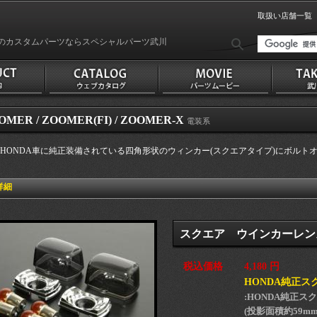
取扱い店舗一覧
のカスタムパーツならスペシャルパーツ武川
OMER / ZOOMER(FI) / ZOOMER-X
電装系
HONDA車に純正装備されている四角形状のウィンカー(スクエアタイプ)にボルト
詳細
スクエア ウインカーレンズ
税込価格
4,180 円
HONDA純正
:HONDA純正
(投影面積約59mm