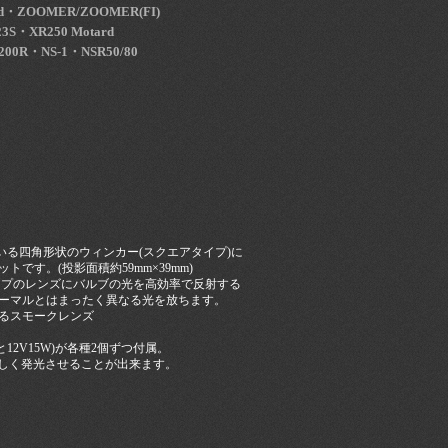
ard・ZOOMER/ZOOMER(FI)
3S・XR250 Motard
200R・NS-1・NSR50/80
いる四角形状のウィンカー(スクエアタイプ)に
です。(投影面積約59mm×39mm)
イプのレンズにバルブの光を高効率で反射する
ーマルとはまったく異なる光を放ちます。
るスモークレンズ
と12V15W)が各種2個ずつ付属。
美しく発光させることが出来ます。