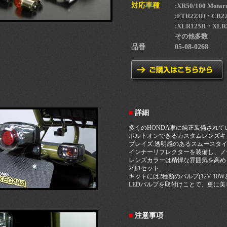
対応車種
:XR50/100 Mot
:FTR223D・CB22
:XLR125R・XLR
その他多数
品番
05-08-0268
■
詳細
多くのHONDA車に純正装備されて
ボルトオンできるカスタムレンズキット
ブレイズ:透明感のあるスムースタ
インナーリフレクターを装備し、ノ
レンズカラーは精悍な雰囲気を高め
2個1セット
キットには2種類のバルブ(12V 10W
LEDバルブを取付けことで、更に
■
注意事項