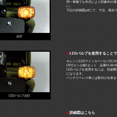
同一車種でも年式により対象外の場
い。
下記の詳細図pdfにて、寸法、適合
点灯
■
LEDバルブを使用すること
オレンジLEDウインカーバルブ(G18 B
(平行ピン)2個1セット 品番05-08-00
LEDバルブを使用するには、別途
になります。
バッテリーレス車には取付け出来ま
LEDバルブ点灯
■
詳細図はこちら