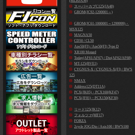
(MLHJA56)
スーパーカブC125(JA48)
GROM(JC92-1200001～)
GROM(JC61-1000001～1299999)・
MSX125
MAGNA50
CD50 / CL50
Ape50(FI) / Ape50(FI) Type D
XR100 Motard
Today(AF61/AF67) / Dio(AF62/AF68)
MT-125(BVE1)
CYGNUS-X / CYGNUS-X(FI) / BW'S
125
NMAX
Address125(DT11A)
PCX(JK05)・PCX160(KF47)
PCX(JF81)・PCX150(KF30)
リード125(JK12)
フォルツァ(MF17)
FORZA
2cycle JOG/Dio / Axis100 / BW'S100