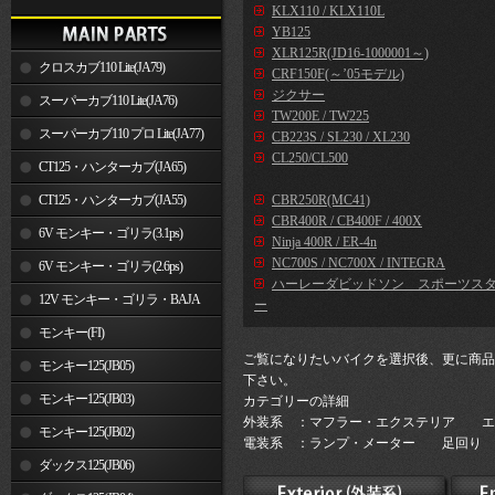
KLX110 / KLX110L
YB125
XLR125R(JD16-1000001～)
クロスカブ110 Lite(JA79)
CRF150F(～’05モデル)
ジクサー
スーパーカブ110 Lite(JA76)
TW200E / TW225
スーパーカブ110 プロ Lite(JA77)
CB223S / SL230 / XL230
CL250/CL500
CT125・ハンターカブ(JA65)
CT125・ハンターカブ(JA55)
CBR250R(MC41)
CBR400R / CB400F / 400X
6V モンキー・ゴリラ(3.1ps)
Ninja 400R / ER-4n
NC700S / NC700X / INTEGRA
6V モンキー・ゴリラ(2.6ps)
ハーレーダビッドソン スポーツス
12V モンキー・ゴリラ・BAJA
ー
モンキー(FI)
ご覧になりたいバイクを選択後、更に商品
モンキー125(JB05)
下さい。
モンキー125(JB03)
カテゴリーの詳細
外装系 ：マフラー・エクステリア エ
モンキー125(JB02)
電装系 ：ランプ・メーター 足回り 
ダックス125(JB06)