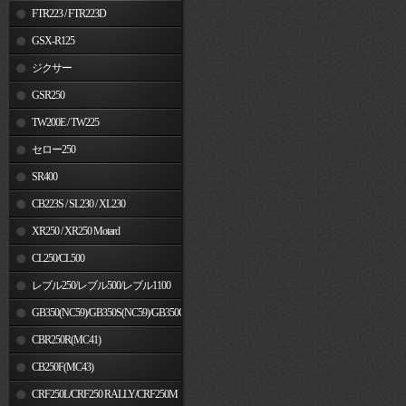
FTR223 / FTR223D
GSX-R125
ジクサー
GSR250
TW200E / TW225
セロー250
SR400
CB223S / SL230 / XL230
XR250 / XR250 Motard
CL250/CL500
レブル250/レブル500/レブル1100
GB350(NC59)/GB350S(NC59)/GB350C(NC64)
CBR250R(MC41)
CB250F(MC43)
CRF250L/CRF250 RALLY/CRF250M