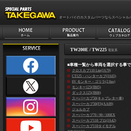
オートバイのカスタムパーツならスペシャル
TW200E / TW225
電装系
■車種一覧から車両を選択する事
クロスカブ110 Lite(JA79)
CT125・ハンターカブ(JA65)
6V モンキー・ゴリラ(2.6ps)
モンキー125(JB05)
ダックス125(JB06)
スーパーカブ50(キャブレター車)
スーパーカブ50(FI)(AA09)
ジョルカブ
スーパーカブ70 / 90 / 100EX
スーパーカブ110 プロ(JA42)
スーパーカブ110タイモデル