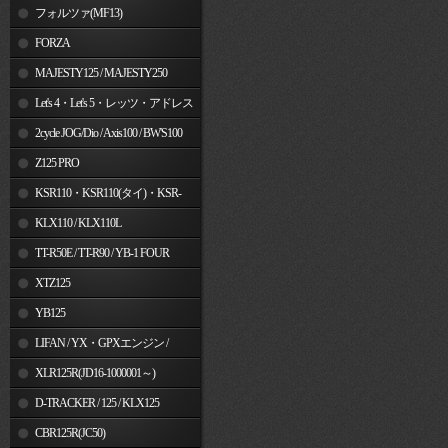
フォルツァ(MF13)
FORZA
MAJESTY125 / MAJESTY250
Let's 4・Let's 5・レッツ・アドレス
V50
2cycle JOG/Dio / Axis100 / BW'S100
Z125 PRO
KSR110・KSR110(タイ)・KSR-
I/II・KSR PRO
KLX110 / KLX110L
TT-R50E / TT-R90 / YB-1 FOUR
XTZ125
YB125
LIFAN / YX・GPXエンジン /
Jincheng
XLR125R(JD16-1000001～)
D-TRACKER / 125 / KLX125
CBR125R(JC50)