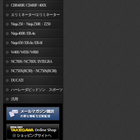
CBR400R / CB400F / 400X
エリミネーター/エリミネーター
SE
Ninja 250・Ninja 250R・Z250
Ninja 400R / ER-4n
Ninja 650 / ER-6n / ER-6f
W400 / W650 / W800
NC700S / NC700X / INTEGRA
NC750X(RC90)・NC750S(RC88)
DUCATI
ハーレーダビッドソン スポーツ
スター
汎用