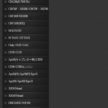
MSX125
CB125R(JC79/JC91)
CRF50F・XR50R / CRF70F・XR70R
CRF100F/XR100R
CRF110F(JE02)
MAGNA50
6V DAX / 12V DAX
Chaly / JAZZ / GAG
CD50 / CL50
Ape50(キャブレター車) / CB50
CD90 / CD90エンジン
Ape50(FI) / Ape50(FI) Type D
Ape100 / Ape100 Type D
XR50 Motard
XR100 Motard
DREAM50 / NSF100