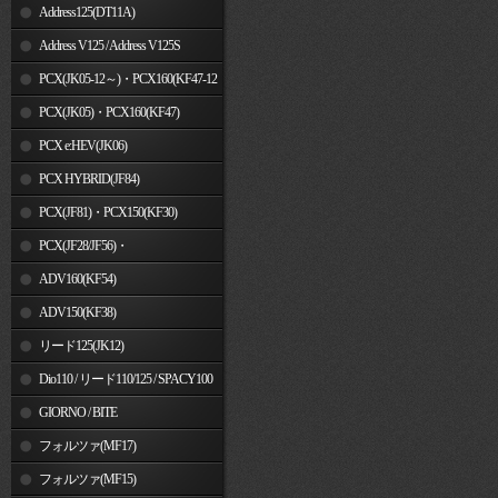
Address125(DT11A)
Address V125 / Address V125S
PCX(JK05-12～)・PCX160(KF47-12
～)
PCX(JK05)・PCX160(KF47)
PCX e:HEV(JK06)
PCX HYBRID(JF84)
PCX(JF81)・PCX150(KF30)
PCX(JF28/JF56)・
PCX150(KF12/KF18)
ADV160(KF54)
ADV150(KF38)
リード125(JK12)
Dio110 / リード110/125 / SPACY100
GIORNO / BITE
フォルツァ(MF17)
フォルツァ(MF15)