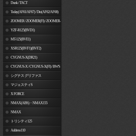
Dunk / TACT
Today(AF61/AF67) / Dio(AF62/AF68)
ZOOMER / ZOOMER(FI) / ZOOMER-
X
YZF-R125(BVD1)
MT-125(BVE1)
XSR125(BVF1)(BVF2)
CYGNUS-X(DR21)
CYGNUS-X / CYGNUS-X(FI) / BW'S
125
シグナス グリファス
マジェスティS
X FORCE
NMAX(ABS)・NMAX155
NMAX
トリシティ125
Address110